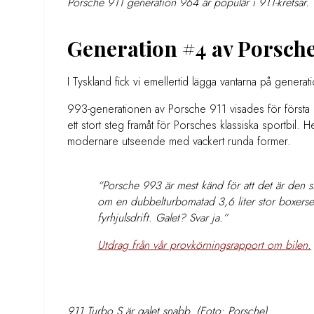
Porsche 911 generation 964 är populär i 911-kretsar.
Generation #4 av Porsche 
I Tyskland fick vi emellertid lägga vantarna på gener
993-generationen av Porsche 911 visades för första
ett stort steg framåt för Porsches klassiska sportbil. He
modernare utseende med vackert runda former.
“Porsche 993 är mest känd för att det är den si
om en dubbelturbomatad 3,6 liter stor boxerse
fyrhjulsdrift. Galet? Svar ja.”
Utdrag från vår provkörningsrapport om bilen.
911 Turbo S är galet snabb. (Foto: Porsche)