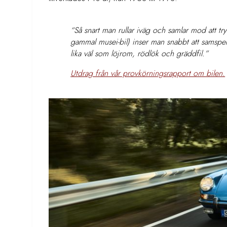
“Så snart man rullar iväg och samlar mod att tryc
gammal musei-bil) inser man snabbt att samspe
lika väl som löjrom, rödlök och gräddfil.”
Utdrag från vår provkörningsrapport om bilen.