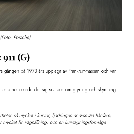
 (Foto: Porsche)
 911 (G)
ta gången på 1973 års upplaga av Frankfurt-mässan och var
t stora hela rörde det sig snarare om gryning och skymning
närheten så mycket i kurvor, fjädringen är avsevärt hårdare,
är mycket fin väghållning, och en kurvtagningsförmåga