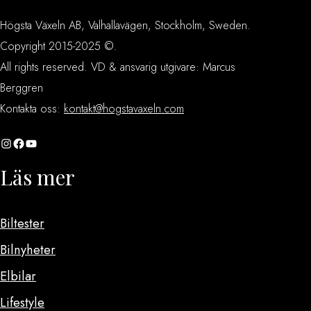
Högsta Växeln AB, Valhallavägen, Stockholm, Sweden.
Copyright 2015-2025 ©.
All rights reserved. VD & ansvarig utgivare: Marcus
Berggren
Kontakta oss:
kontakt@hogstavaxeln.com
Instagram
Facebook
YouTube
Läs mer
Biltester
Bilnyheter
Elbilar
Lifestyle