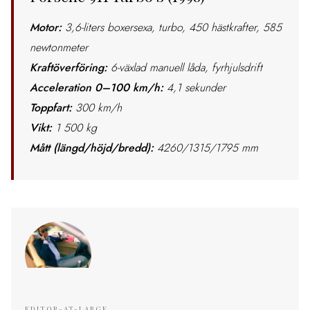
Motor:
3,6-liters boxersexa, turbo, 450 hästkrafter, 585
newtonmeter
Kraftöverföring:
6-växlad manuell låda, fyrhjulsdrift
Acceleration 0–100 km/h:
4,1 sekunder
Toppfart:
300 km/h
Vikt:
1 500 kg
Mått (längd/höjd/bredd):
4260/1315/1795 mm
EDITOR-AT-LARGE