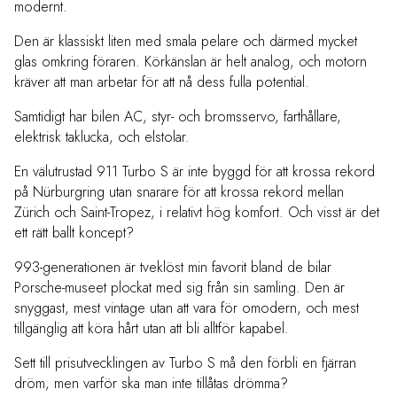
modernt.
Den är klassiskt liten med smala pelare och därmed mycket
glas omkring föraren. Körkänslan är helt analog, och motorn
kräver att man arbetar för att nå dess fulla potential.
Samtidigt har bilen AC, styr- och bromsservo, farthållare,
elektrisk taklucka, och elstolar.
En välutrustad 911 Turbo S är inte byggd för att krossa rekord
på Nürburgring utan snarare för att krossa rekord mellan
Zürich och Saint-Tropez, i relativt hög komfort. Och visst är det
ett rätt ballt koncept?
993-generationen är tveklöst min favorit bland de bilar
Porsche-museet plockat med sig från sin samling. Den är
snyggast, mest vintage utan att vara för omodern, och mest
tillgänglig att köra hårt utan att bli alltför kapabel.
Sett till prisutvecklingen av Turbo S må den förbli en fjärran
dröm, men varför ska man inte tillåtas drömma?