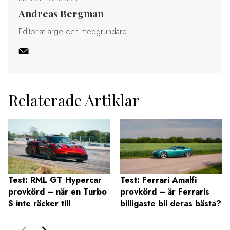
Andreas Bergman
Editor-at-large och medgrundare.
Relaterade Artiklar
Test: RML GT Hypercar
Test: Ferrari Amalfi
provkörd – när en Turbo
provkörd – är Ferraris
S inte räcker till
billigaste bil deras bästa?