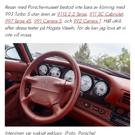
Resan med Porsche-museet bestod inte bara av körning med
993 Turbo S utan även av
911S 2.2 Targa
,
911 SC Cabriolet
,
997 Targa 4S
,
991 Carrera S
, och
992 Carrera T
. Håll utkik
efter dessa texter på Högsta Växeln, för de kan jag lova att ni
inte vill missa.
Interiören var ruskigt exklusiv. (Foto: Porsche)