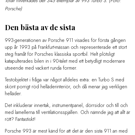
Totalt tillverkades det 345 exemplar av 993 Turbo S. (Foto:
Porsche)
Den bästa av de sista
993-generationen av Porsche 911 visades för första gången
upp år 1993 på Frankfurt-mässan och representerade ett stort
steg framåt för Porsches klassiska sportbil. Helt plötsligt
katapulterades bilen in i 90-talet med ett betydligt modernare
utseende med vackert runda former.
Testobjektet i fråga var något alldeles extra: en Turbo S med
skönt porrigt röd helläderinteriör, och då menar jag verkligen
helläder.
Det inkluderar innertak, instrumentpanel, dörrsidor och till och
med lamellerna till ventilationsspjällen. Och nämnde jag att allt är
rött? Fantastiskt!
Porsche 993 är mest känd för att det är den sista 911:an med