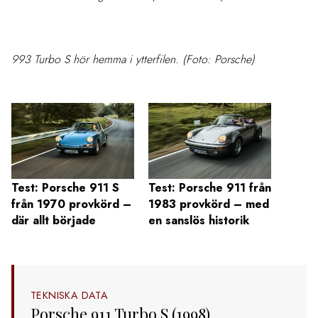
993 Turbo S hör hemma i ytterfilen. (Foto: Porsche)
Test: Porsche 911 S
Test: Porsche 911 från
Test:
från 1970 provkörd –
1983 provkörd – med
S/T –
där allt började
en sanslös historik
är di
TEKNISKA DATA
Porsche 911 Turbo S (1998)