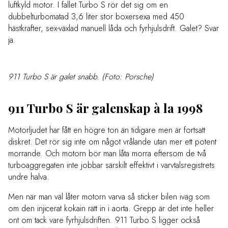
luftkyld motor. I fallet Turbo S rör det sig om en
dubbelturbomatad 3,6 liter stor boxersexa med 450
hästkrafter, sex-växlad manuell låda och fyrhjulsdrift. Galet? Svar
ja.
911 Turbo S är galet snabb. (Foto: Porsche)
911 Turbo S är galenskap à la 1998
Motorljudet har fått en högre ton än tidigare men är fortsatt
diskret. Det rör sig inte om något vrålande utan mer ett potent
morrande. Och motorn bör man låta morra eftersom de två
turboaggregaten inte jobbar särskilt effektivt i varvtalsregistrets
undre halva.
Men när man väl låter motorn varva så sticker bilen iväg som
om den injicerat kokain rätt in i aorta. Grepp är det inte heller
ont om tack vare fyrhjulsdriften. 911 Turbo S ligger också