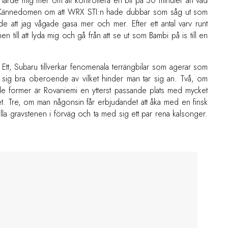
lärde mig mer om att kontrollera en bil på 30 minuter än vad
. Kännedomen om att WRX STI:n hade dubbar som såg ut som
e att jag vågade gasa mer och mer. Efter ett antal varv runt
 till att lyda mig och gå från att se ut som Bambi på is till en
. Ett, Subaru tillverkar fenomenala terrängbilar som agerar som
rar sig bra oberoende av vilket hinder man tar sig an. Två, om
rade former är Rovaniemi en ytterst passande plats med mycket
t. Tre, om man någonsin får erbjudandet att åka med en finsk
tälla gravstenen i förväg och ta med sig ett par rena kalsonger.