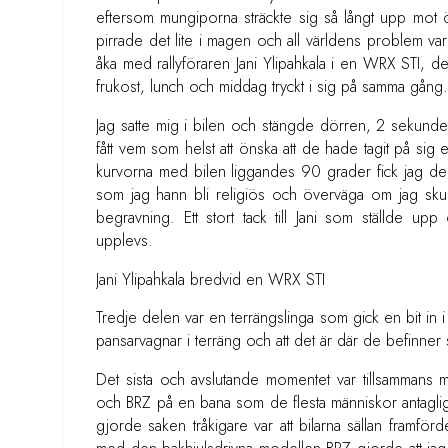
eftersom mungiporna sträckte sig så långt upp mot ör
pirrade det lite i magen och all världens problem va
åka med rallyföraren Jani Ylipahkala i en WRX STI, det
frukost, lunch och middag tryckt i sig på samma gång.
Jag satte mig i bilen och stängde dörren, 2 sekunder
fått vem som helst att önska att de hade tagit på sig e
kurvorna med bilen liggandes 90 grader fick jag den 
som jag hann bli religiös och överväga om jag skull
begravning. Ett stort tack till Jani som ställde u
upplevs.
Jani Ylipahkala bredvid en WRX STI
Tredje delen var en terrängslinga som gick en bit in
pansarvagnar i terräng och att det är där de befinner si
Det sista och avslutande momentet var tillsammans 
och BRZ på en bana som de flesta människor antagligen 
gjorde saken tråkigare var att bilarna sällan framförd