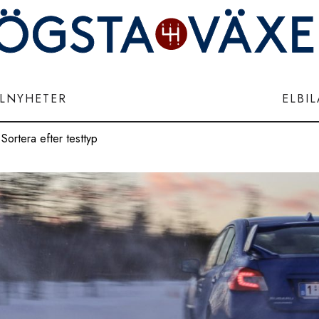
ILNYHETER
ELBI
Sortera efter testtyp