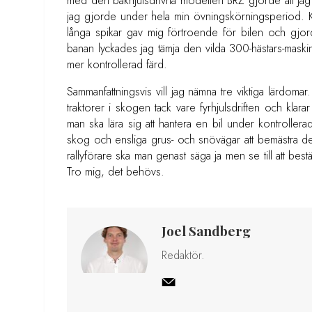
med den bakhjulsdrivna modellen BRZ gjorde att jag 
jag gjorde under hela min övningskörningsperiod
långa spikar gav mig förtroende för bilen och gjord
banan lyckades jag tämja den vilda 300-hästars-maskinen
mer kontrollerad färd.
Sammanfattningsvis vill jag nämna tre viktiga lärdomar
traktorer i skogen tack vare fyrhjulsdriften och kla
man ska lära sig att hantera en bil under kontrolle
skog och ensliga grus- och snövägar att bemästra de
rallyförare ska man genast säga ja men se till att bes
Tro mig, det behövs.
Joel Sandberg
Redaktör.