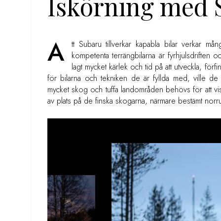
Iskörning med 
A
tt Subaru tillverkar kapabla bilar verkar m
kompetenta terrängbilarna är fyrhjulsdriften 
lagt mycket kärlek och tid på att utveckla, för
för bilarna och tekniken de är fyllda med, ville d
mycket skog och tuffa landområden behövs för att visa b
av plats på de finska skogarna, närmare bestämt norr