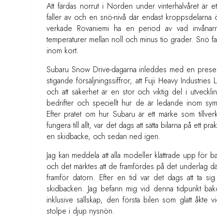
Att färdas norrut i Norden under vinterhalvåret är e
faller av och en snö-nivå där endast kroppsdelarna öv
verkade Rovaniemi ha en period av vad invånarna 
temperaturer mellan noll och minus tio grader. Snö f
inom kort.
Subaru Snow Drive-dagarna inleddes med en presenta
stigande försäljningssiffror, att Fuji Heavy Industries
och att säkerhet är en stor och viktig del i utveckl
bedrifter och speciellt hur de är ledande inom symm
Efter pratet om hur Subaru är ett märke som tillverk
fungera till allt, var det dags att sätta bilarna på ett pr
en skidbacke, och sedan ned igen.
Jag kan meddela att alla modeller klättrade upp för
och det märktes att de framfördes på det underlag 
framför datorn. Efter en tid var det dags att ta sig
skidbacken. Jag befann mig vid denna tidpunkt ba
inklusive sällskap, den första bilen som glatt åkte v
stolpe i djup nysnön.