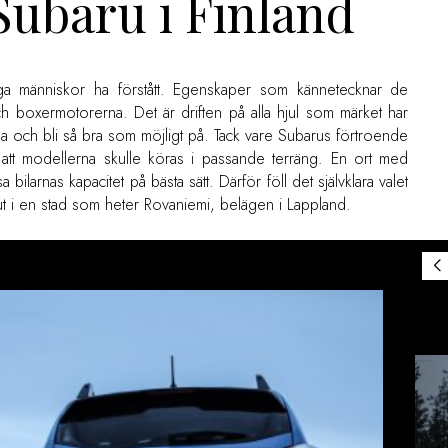
Subaru i Finland
ånga människor ha förstått. Egenskaper som kännetecknar de
och boxermotorerna. Det är driften på alla hjul som märket har
fina och bli så bra som möjligt på. Tack vare Subarus förtroende
e att modellerna skulle köras i passande terräng. En ort med
ilarnas kapacitet på bästa sätt. Därför föll det självklara valet
ut i en stad som heter Rovaniemi, belägen i Lappland.