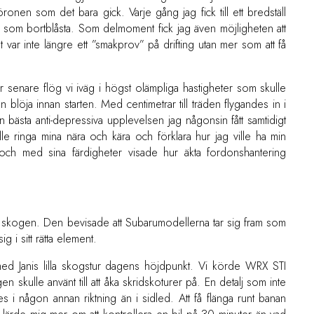
onen som det bara gick. Varje gång jag fick till ett bredställ
r som bortblåsta. Som delmoment fick jag även möjligheten att
 var inte längre ett ”smakprov” på drifting utan mer som att få
 senare flög vi iväg i högst olämpliga hastigheter som skulle
n blöja innan starten. Med centimetrar till träden flygandes in i
bästa anti-depressiva upplevelsen jag någonsin fått samtidigt
e ringa mina nära och kära och förklara hur jag ville ha min
pp och med sina färdigheter visade hur äkta fordonshantering
 i skogen. Den bevisade att Subarumodellerna tar sig fram som
g i sitt rätta element.
med Janis lilla skogstur dagens höjdpunkt. Vi körde WRX STI
skulle använt till att åka skridskoturer på. En detalj som inte
es i någon annan riktning än i sidled. Att få flänga runt banan