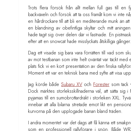
Trots flera försök från allt mellan full gas till en
backväxeln och försök att ta oss framåt kom vi inte någ
en hårdrockare till att bli en mediterande munk än 
en blandning av obefintliga skyltar och mitt aninge
hade tagit sig över delen där vi fastnade. En pistmask
efter att en snowcat hade misslyckats åtskilliga gånger
Dag ett visade sig bara vara förrätten till vad som
av mot testbanan som inte helt oväntat var täckt med
plats fick vi en kort presentation av den finska rallyf
Moment ett var en teknisk bana med syfte att visa upp 
Jag körde både
Subaru XV
och
Forester
som tack va
Dock märktes storleksskillnaderna väl, att sätta sig 
pyjamas till en sumobrottardräkt i storleken XXL. Tyvä
innebar att alla bilarna stretade emot likt en pensi
kurvorna på den upplogade banan bland träden.
I andra momentet var det dags att få känna ett smakpr
som en professionell rallyförare i snön. Både WR