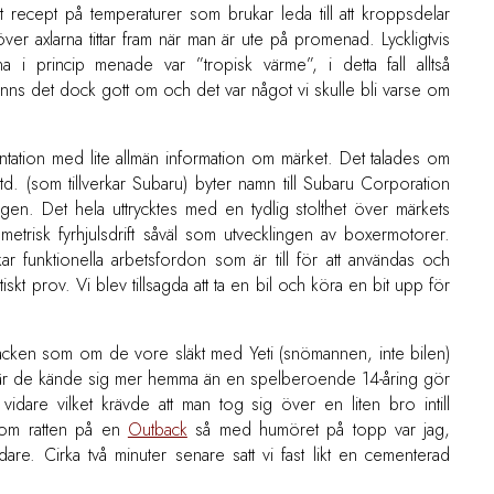
tt recept på temperaturer som brukar leda till att kroppsdelar
er axlarna tittar fram när man är ute på promenad. Lyckligtvis
i princip menade var ”tropisk värme”, i detta fall alltså
anns det dock gott om och det var något vi skulle bli varse om
tion med lite allmän information om märket. Det talades om
 Ltd. (som tillverkar Subaru) byter namn till Subaru Corporation
ingen. Det hela uttrycktes med en tydlig stolthet över märkets
etrisk fyrhjulsdrift såväl som utvecklingen av boxermotorer.
ar funktionella arbetsfordon som är till för att användas och
aktiskt prov. Vi blev tillsagda att ta en bil och köra en bit upp för
 backen som om de vore släkt med Yeti (snömannen, inte bilen)
där de kände sig mer hemma än en spelberoende 14-åring gör
 vidare vilket krävde att man tog sig över en liten bro intill
kom ratten på en
Outback
så med humöret på topp var jag,
idare. Cirka två minuter senare satt vi fast likt en cementerad