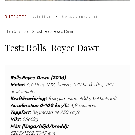
-
BILTESTER
2016-11-06
MARCUS BERGGREN
Hem
»
Biltester
»
Test: Rolls-Royce Dawn
Test: Rolls-Royce Dawn
Rolls-Royce Dawn (2016)
Motor:
6,6-liters, V12, bensin, 570 hästkrafter, 780
newtonmeter
Kraftöverföring:
8-stegad automatlåda, bakhjulsdrift
Acceleration 0-100 km/h:
4,9 sekunder
Toppfart:
Begränsad till 250 km/h
Vikt:
2560kg
Mått (längd/höjd/bredd):
5285/1502/1947 mm