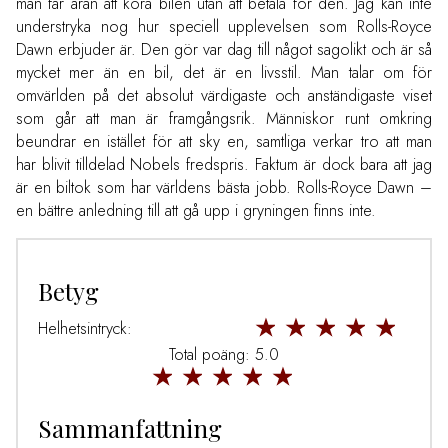
man får äran att köra bilen utan att betala för den. Jag kan inte
understryka nog hur speciell upplevelsen som Rolls-Royce
Dawn erbjuder är. Den gör var dag till något sagolikt och är så
mycket mer än en bil, det är en livsstil. Man talar om för
omvärlden på det absolut värdigaste och anständigaste viset
som går att man är framgångsrik. Människor runt omkring
beundrar en istället för att sky en, samtliga verkar tro att man
har blivit tilldelad Nobels fredspris. Faktum är dock bara att jag
är en biltok som har världens bästa jobb. Rolls-Royce Dawn –
en bättre anledning till att gå upp i gryningen finns inte.
Betyg
Helhetsintryck:
Total poäng: 5.0
Sammanfattning