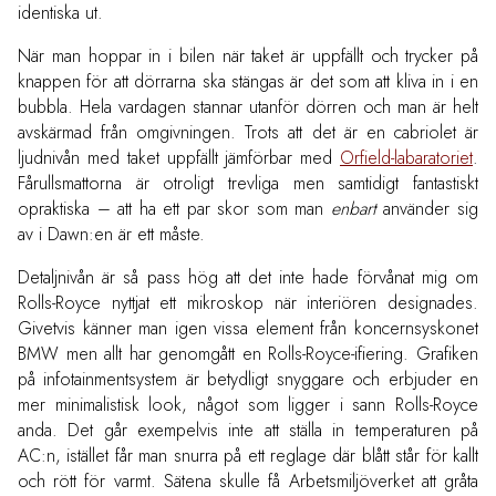
identiska ut.
När man hoppar in i bilen när taket är uppfällt och trycker på
knappen för att dörrarna ska stängas är det som att kliva in i en
bubbla. Hela vardagen stannar utanför dörren och man är helt
avskärmad från omgivningen. Trots att det är en cabriolet är
ljudnivån med taket uppfällt jämförbar med
Orfield-labaratoriet
.
Fårullsmattorna är otroligt trevliga men samtidigt fantastiskt
opraktiska – att ha ett par skor som man
enbart
använder sig
av i Dawn:en är ett måste.
Detaljnivån är så pass hög att det inte hade förvånat mig om
Rolls-Royce nyttjat ett mikroskop när interiören designades.
Givetvis känner man igen vissa element från koncernsyskonet
BMW men allt har genomgått en Rolls-Royce-ifiering. Grafiken
på infotainmentsystem är betydligt snyggare och erbjuder en
mer minimalistisk look, något som ligger i sann Rolls-Royce
anda. Det går exempelvis inte att ställa in temperaturen på
AC:n, istället får man snurra på ett reglage där blått står för kallt
och rött för varmt. Sätena skulle få Arbetsmiljöverket att gråta