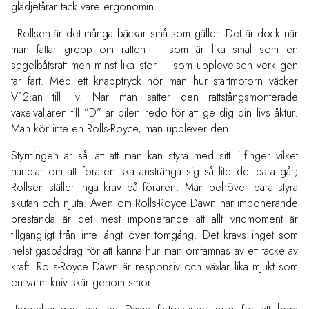
glädjetårar tack vare ergonomin.
I Rollsen är det många bäckar små som gäller. Det är dock när
man fattar grepp om ratten – som är lika smal som en
segelbåtsratt men minst lika stor – som upplevelsen verkligen
tar fart. Med ett knapptryck hör man hur startmotorn väcker
V12:an till liv. När man sätter den rattstångsmonterade
växelväljaren till ”D” är bilen redo för att ge dig din livs åktur.
Man kör inte en Rolls-Royce, man upplever den.
Styrningen är så lätt att man kan styra med sitt lillfinger vilket
handlar om att föraren ska anstränga sig så lite det bara går;
Rollsen ställer inga krav på föraren. Man behöver bara styra
skutan och njuta. Även om Rolls-Royce Dawn har imponerande
prestanda är det mest imponerande att allt vridmoment är
tillgängligt från inte långt över tomgång. Det krävs inget som
helst gaspådrag för att känna hur man omfamnas av ett täcke av
kraft. Rolls-Royce Dawn är responsiv och växlar lika mjukt som
en varm kniv skär genom smör.