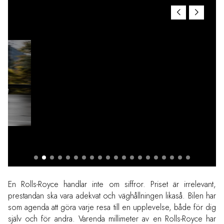
En Rolls-Royce handlar inte om siffror. Priset är irrelevant,
prestandan ska vara adekvat och väghållningen likaså. Bilen har
som agenda att göra varje resa till en upplevelse, både för dig
själv och för andra. Varenda millimeter av en Rolls-Royce har