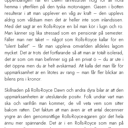
Uppenbarligen har en Dawn fartresurser nog för att höra
hemma i ytterfilen på den tyska motorvägen. Gasen i botten
resulterar i att man upplever en våg av kraft – den upplevs
aldrig som våldsam men det är heller inte som inlandsisen.
Med det sagt är en Rolls-Royce en bil man kör i lugn och ro.
Man känner sig lika stressad som en pensionär på semester.
Fäller man ner taket – något som Rolls-Royce kallar för en
”silent ballet” – får man uppleva omvärlden alldeles lagom
mycket. Det är trots det fortfarande så att man är totalt isolerad,
det är som om man befinner sig på en privat ö – du är ute i
det öppna men du är helt avskärmad. Att kalla det man får för
uppmärksamhet är en litotes av rang – man får fler blickar än
bilens pris i kronor.
Skillnaden på Rolls-Royce Dawn och andra dyra bilar är att den
uppmärksamheten är uteslutande positiv. Folk undrar vart man
ska och varifrån man kommer, de vill veta vem som sitter
bakom ratten. Det faktum att man även är ett antal decennier
yngre än den genomsnittlige Rolls-Royce-ägaren gör det hela
ännu mer spännande. Det är i en Rolls-Royce som man på