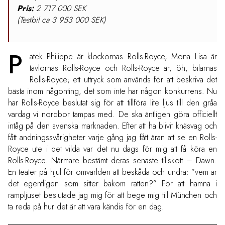
Pris:
2 717 000 SEK
(Testbil ca 3 953 000 SEK)
P
atek Philippe är klockornas Rolls-Royce, Mona Lisa är
tavlornas Rolls-Royce och Rolls-Royce är, öh, bilarnas
Rolls-Royce; ett uttryck som används för att beskriva det
bästa inom någonting, det som inte har någon konkurrens. Nu
har Rolls-Royce beslutat sig för att tillföra lite ljus till den gråa
vardag vi nordbor tampas med. De ska äntligen göra officiellt
intåg på den svenska marknaden. Efter att ha blivit knäsvag och
fått andningssvårigheter varje gång jag fått äran att se en Rolls-
Royce ute i det vilda var det nu dags för mig att få köra en
Rolls-Royce. Närmare bestämt deras senaste tillskott – Dawn.
En teater på hjul för omvärlden att beskåda och undra: ”vem är
det egentligen som sitter bakom ratten?” För att hamna i
rampljuset beslutade jag mig för att bege mig till München och
ta reda på hur det är att vara kändis för en dag.