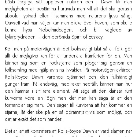
bästa möjliga sätt upplever naturen och i Dawn får man
möjligheten att bestämma huruvida man vill att det ska göras i
absolut tystnad eller tillsammans med naturens ljuva sång.
Oavsett vad man väljer kan man blicka över huven, som skulle
kunna hysa Nobelmiddagen, och bli vägledd av
kylarprydnaden – den berömda Spirit of Ecstacy.
Kör man på motorvägen är det bokstavligt talat så att folk gör
allt de möjligtvis kan för att underlätta framfarten för en. Man
känner sig som en rockstjärna som plogar sig genom en
folksamling med hjälp av sina livvakter. På motorvägen avfärdar
Rolls-Royce Dawn varenda ojämnhet och den fullständigt
gungar fram. På landsväg, med taket nedfällt, känner man hur
den hamnar i sitt rätta element. Att säga att den dansar runt
kurvorna vore en lögn men det man kan säga är att den
förhandlar sig fram. Den säger till kurvorna att här kommer en
stjärna, låt det ske på ett så odramatiskt vis som möjligt, och
det är exakt det som händer.
Det är lätt att konstatera att Rolls-Royce Dawn är värd slanten när