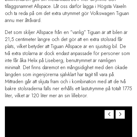
tilläggsnamnet Allspace. Låt oss därför lägga i Högsta Växeln
och ta reda på om det extra utrymmet gör Volkswagen Tiguan
ännu mer åtråvärd.
Det som skiljer Allspace från en ”vanlig” Tiguan är att bilen är
21,5 centimeter längre och det gör att en extra stolsrad får
plats, vilket betyder att Tiguan Allspace är en sjusitsig bil. De
två extra stolarna är dock endast anpassade för personer som
inte får åka Helix på Liseberg; benutrymmet är nämligen
minimalt. Det finns däremot en mångsidighet med den ökade
längden som ingenjörerna självklart har tagit till vara på.
Mittraden går att skjuta fram och i kombination med att de två
bakre stolsraderna fälls ner erhålls ett lastutrymme på totalt 1775
liter, vilket är 120 liter mer än sin lillebror.