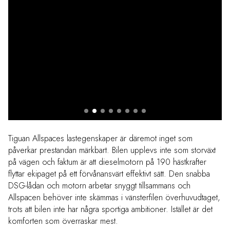
Tiguan Allspaces lastegenskaper är däremot inget som
påverkar prestandan märkbart. Bilen upplevs inte som storväxt
på vägen och faktum är att dieselmotorn på 190 hästkrafter
flyttar ekipaget på ett förvånansvärt effektivt sätt. Den snabba
DSG-lådan och motorn arbetar snyggt tillsammans och
Allspacen behöver inte skämmas i vänsterfilen överhuvudtaget,
trots att bilen inte har några sportiga ambitioner. Istället är det
komforten som överraskar mest.