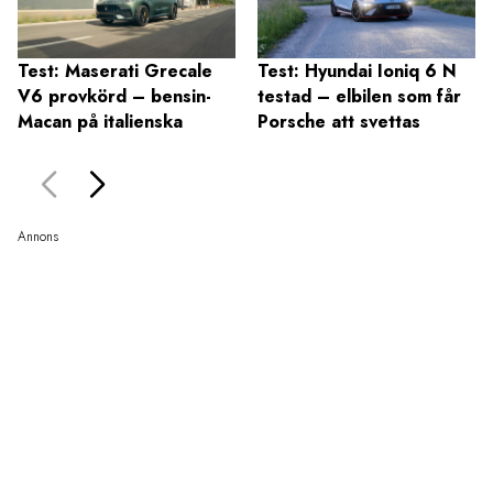
Test: Maserati Grecale
Test: Hyundai Ioniq 6 N
V6 provkörd – bensin-
testad – elbilen som får
Macan på italienska
Porsche att svettas
Annons