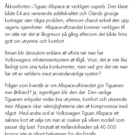
Åkkomforten i Tiguan Allspace är verkligen superb. Den klarar
både E4:ans varierande asfaltskvalitet och Ölands grusiga
kustvägar utan några problem, eftersom chassit enkelt äter upp
vägens ojämnheter. Allspace-utförandet kommer verkligen till
sin rätta när det är långresor på gång eftersom det både finns
gott om utrymme och komfort.
Resan blir dessutom enklare att utföra när man har
Volkswagens infotainmentsystem att tillgå. Visst, det är inte lika
flashigt som sina tyska konkurrenter, men vad gör det när man
har ett av världens mest användarvänliga system?
Frågan som kvarstår är om Allspace-utförandet gör Tiguanen
mer åtråvärd? Ja, egentligen blir den det. Den vanliga
Tiguanen erbjuder redan bra utrymme, komfort och utseende
men Allspace ökar valmöjligheterna utan att kompromissa med
något. Med andra ord är Volkswagen Tiguan Allspace ett
säkrare kort att välja om man är osäker på vilken modell som
passar dig bäst. Förutsatt att mellanskillnaden på 40 000
kronor inte är något bekymmer för dig förstås.