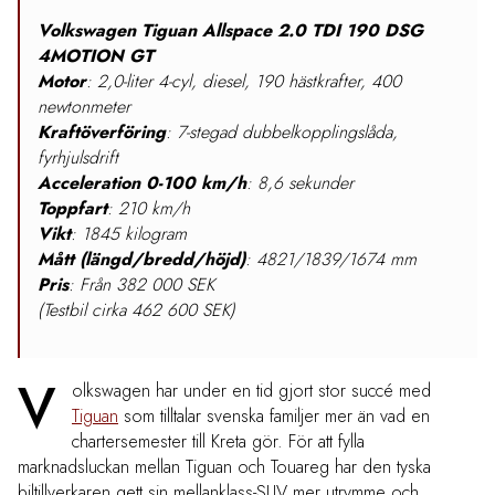
Volkswagen Tiguan Allspace 2.0 TDI 190 DSG
4MOTION GT
Motor
: 2,0-liter 4-cyl, diesel, 190 hästkrafter, 400
newtonmeter
Kraftöverföring
: 7-stegad dubbelkopplingslåda,
fyrhjulsdrift
Acceleration 0-100 km/h
: 8,6 sekunder
Toppfart
: 210 km/h
Vikt
: 1845 kilogram
Mått (längd/bredd/höjd)
: 4821/1839/1674 mm
Pris
: Från 382 000 SEK
(Testbil cirka 462 600 SEK)
V
olkswagen har under en tid gjort stor succé med
Tiguan
som tilltalar svenska familjer mer än vad en
chartersemester till Kreta gör. För att fylla
marknadsluckan mellan Tiguan och Touareg har den tyska
biltillverkaren gett sin mellanklass-SUV mer utrymme och