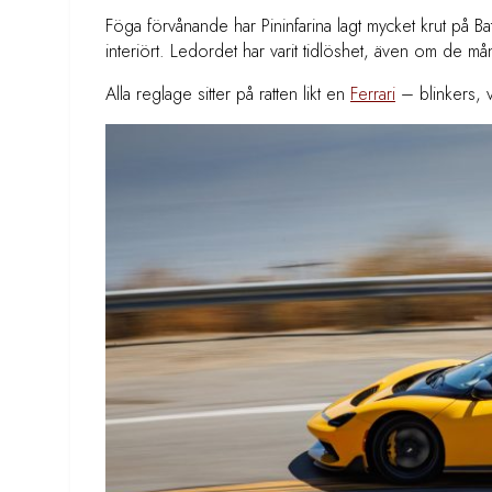
Föga förvånande har Pininfarina lagt mycket krut på B
interiört. Ledordet har varit tidlöshet, även om de må
Alla reglage sitter på ratten likt en
Ferrari
– blinkers, v