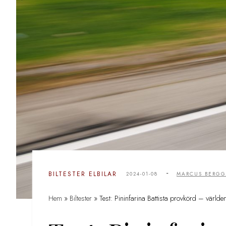
-
BILTESTER
ELBILAR
2024-01-08
MARCUS BERG
Hem
»
Biltester
»
Test: Pininfarina Battista provkörd – världe