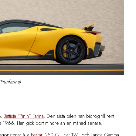
Pininfarina)
e,
Battista ”Pinin” Farina
. Den sista bilen han bidrog till rent
 1966. Han gick bort mindre än en månad senare.
 ögonstenar à la
Ferrari 250 GT
, Fiat 124, och Lancia Gamma