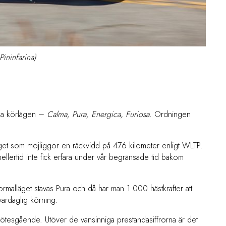
Pininfarina)
lika körlägen –
Calma, Pura, Energica, Furiosa.
Ordningen
äget som möjliggör en räckvidd på 476 kilometer enligt WLTP.
emellertid inte fick erfara under vår begränsade tid bakom
Normalläget stavas Pura och då har man 1 000 hästkrafter att
ardaglig körning.
llmötesgående. Utöver de vansinniga prestandasiffrorna är det