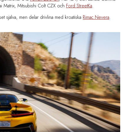
i Matrix, Mitsubishi Colt CZX och
Ford StreetKa
.
uset själva, men delar drivlina med kroatiska
Rimac Nevera
.