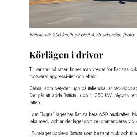
Battista når 200 km/h på blott 4,75 sekunder. (Foto: 
Körlägen i drivor
Till vänster på ratten finner man vredet för Battistas o
motsvarar aggressivitet och effekt.
Calma, som betyder lugn på italienska, är räckviddsl
Det går att ladda Battista i upp till 350 kW, något vi 
ratten.
I det ”lugna” läget har Battista bara 650 hästkrafter. 
leka med, och är det läget som rekommenderas vid v
I Pura-läget upplevs Battista som bestämt mjuk och ti