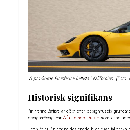
Vi provkörde Pininfarina Battista i Kalifornien. (Foto: 
Historisk signifikans
Pininfarina Battista är döpt efter designhusets grundar
designmässigt var
Alfa Romeo Duetto
som lanserades
Listan över Pininfarina-designade bilar osar italienska