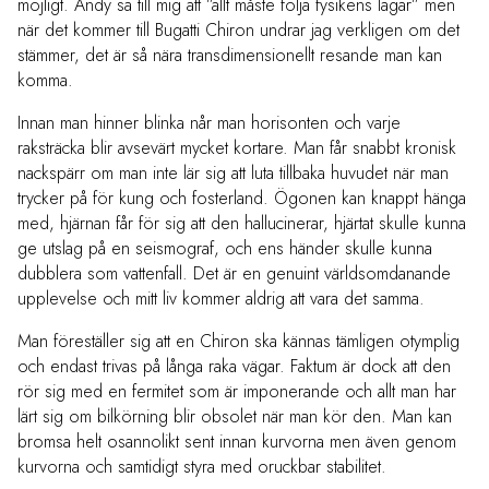
möjligt. Andy sa till mig att ”allt måste följa fysikens lagar” men
när det kommer till Bugatti Chiron undrar jag verkligen om det
stämmer, det är så nära transdimensionellt resande man kan
komma.
Innan man hinner blinka når man horisonten och varje
raksträcka blir avsevärt mycket kortare. Man får snabbt kronisk
nackspärr om man inte lär sig att luta tillbaka huvudet när man
trycker på för kung och fosterland. Ögonen kan knappt hänga
med, hjärnan får för sig att den hallucinerar, hjärtat skulle kunna
ge utslag på en seismograf, och ens händer skulle kunna
dubblera som vattenfall. Det är en genuint världsomdanande
upplevelse och mitt liv kommer aldrig att vara det samma.
Man föreställer sig att en Chiron ska kännas tämligen otymplig
och endast trivas på långa raka vägar. Faktum är dock att den
rör sig med en fermitet som är imponerande och allt man har
lärt sig om bilkörning blir obsolet när man kör den. Man kan
bromsa helt osannolikt sent innan kurvorna men även genom
kurvorna och samtidigt styra med oruckbar stabilitet.