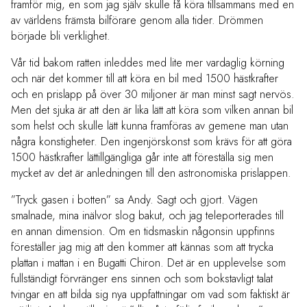
framför mig, en som jag själv skulle få köra tillsammans med en
av världens främsta bilförare genom alla tider. Drömmen
började bli verklighet.
Vår tid bakom ratten inleddes med lite mer vardaglig körning
och när det kommer till att köra en bil med 1500 hästkrafter
och en prislapp på över 30 miljoner är man minst sagt nervös.
Men det sjuka är att den är lika lätt att köra som vilken annan bil
som helst och skulle lätt kunna framföras av gemene man utan
några konstigheter. Den ingenjörskonst som krävs för att göra
1500 hästkrafter lättillgängliga går inte att föreställa sig men
mycket av det är anledningen till den astronomiska prislappen.
”Tryck gasen i botten” sa Andy. Sagt och gjort. Vägen
smalnade, mina inälvor slog bakut, och jag teleporterades till
en annan dimension. Om en tidsmaskin någonsin uppfinns
föreställer jag mig att den kommer att kännas som att trycka
plattan i mattan i en Bugatti Chiron. Det är en upplevelse som
fullständigt förvränger ens sinnen och som bokstavligt talat
tvingar en att bilda sig nya uppfattningar om vad som faktiskt är