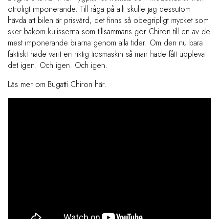
otroligt imponerande. Till råga på allt skulle jag dessutom
hävda att bilen är prisvärd, det finns så obegripligt mycket som
sker bakom kulisserna som tillsammans gör Chiron till en av de
mest imponerande bilarna genom alla tider. Om den nu bara
faktiskt hade varit en riktig tidsmaskin så man hade fått uppleva
det igen. Och igen. Och igen.
Läs mer om Bugatti Chiron här.