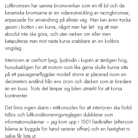
Luftbromsen har samma bromsverkan som en till bil och de
keramiska bromsarna är en vidareutveckling av racingbromsar,
anpassade för användning på allmän väg. Man kan även trycka
gasen i botten i en kurva, något man har lärt sig att man
absolut inte ska göra, och utan varken om eller men
katapulteras man mot nästa kurva snabbare än en kolibris
vingslag.
Interiören är oerhört lyxig, ljudnivån i kupén är tämligen hög,
huvudsakligen för att motorn som lika gärna skulle kunna sitta
på ett passagerarflygplan modell större är placerad inom en
decimeters avstånd från ens öron och däcken som är bredare
än en buss. Trots det lämpar sig bilen utmärkt för att korsa
kontinenter.
Det finns ingen skärm i mittkonsolen för att interiören ska förbli
tidlös och luftkonditioneringsreglagen dubblerar som
informationsskärmar – jag kom upp i 1501 hästkrafter (eftersom
bilarna är byggda för hand varierar siffran) och en hastighet ni
själva får lista ut.