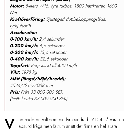
Motor:
8-liters W16, fyra turbos, 1500 hästkrafter, 1600
Nm
Kraftöverföring:
Sjustegad dubbelkopplingslåda,
fyrhjulsdrift
Acceleration
0-100 km/h:
2,4 sekunder
0-200 km/h:
6,5 sekunder
0-300 km/h:
13,6 sekunder
0-400 km/h:
32,6 sekunder
Toppfart:
Begränsad till 420 km/h
Vikt:
1978 kg
Mått (längd/höjd/bredd):
4544/1212/2038 mm
Pris:
Från 33 000 000 SEK
(testbil cirka 37 000 000 SEK)
V
ad hade du valt som din fyrtioandra bil? Det må vara en
absurd fråga men faktum är att det finns en hel skara