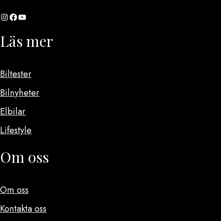
Instagram
Facebook
YouTube
Läs mer
Biltester
Bilnyheter
Elbilar
Lifestyle
Om oss
Om oss
Kontakta oss