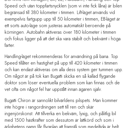
Speed och utan toppfartsnycklen (som vi inte fick låna) är bilen
begränsad till 380 kilometer i timmen. Lift-läget används vid
exempelvis fartgupp upp till 50 kilometer i timmen, EB-läget är
ett sorts auto-läge som justeras automatiskt beroende på
körningen. Autobahn aktiveras över 180 kilometer i timmen
och fokus ligger på att det ska vara stabilt och bekvämt i höga
farter.
Handling-läget rekommenderas för användning på bana. Top
Speed tillåter en hastighet på upp till 420 kilometer i timmen
och kan endast aktiveras om alla dess system ger tummen upp.
Om något är på tok kan Bugatti skicka en så kallad flygande
doktor som löser eventuella problem som kan finnas och de
vet ofta om något fel har uppstått innan ägaren själv.
Bugatti Chiron är sannolikt bilvärldens pilspets. Man kommer
inte högre i rangordningen sett till ren och skär
ingenjörskonst. Att tillverka en bekväm, lyxig, och pålitlig bil
med 1500 hästkrafter som dessutom är lättkörd och som i
ärlighetens namn får flygplan att framstå som medeltida är helt