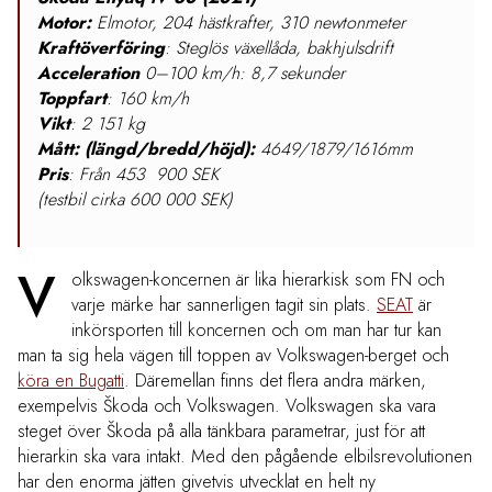
Motor:
Elmotor, 204 hästkrafter, 310 newtonmeter
Kraftöverföring
: Steglös växellåda, bakhjulsdrift
Acceleration
0–100 km/h: 8,7 sekunder
Toppfart
: 160 km/h
Vikt
: 2 151 kg
Mått: (längd/bredd/höjd):
4649/1879/1616mm
Pris
: Från 453 900 SEK
(testbil cirka 600 000 SEK)
V
olkswagen-koncernen är lika hierarkisk som FN och
varje märke har sannerligen tagit sin plats.
SEAT
är
inkörsporten till koncernen och om man har tur kan
man ta sig hela vägen till toppen av Volkswagen-berget och
köra en Bugatti
. Däremellan finns det flera andra märken,
exempelvis Škoda och Volkswagen. Volkswagen ska vara
steget över Škoda på alla tänkbara parametrar, just för att
hierarkin ska vara intakt. Med den pågående elbilsrevolutionen
har den enorma jätten givetvis utvecklat en helt ny