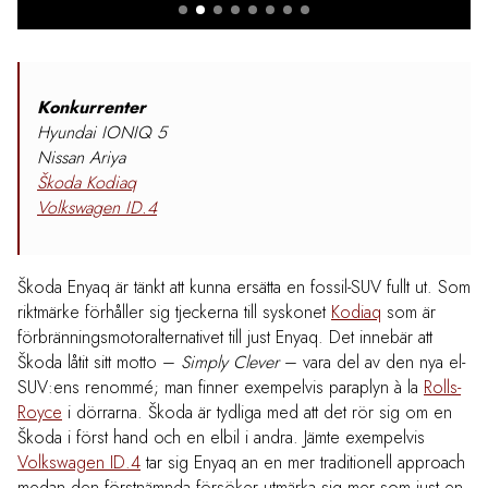
Konkurrenter
Hyundai IONIQ 5
Nissan Ariya
Škoda Kodiaq
Volkswagen ID.4
Škoda Enyaq är tänkt att kunna ersätta en fossil-SUV fullt ut. Som
riktmärke förhåller sig tjeckerna till syskonet
Kodiaq
som är
förbränningsmotoralternativet till just Enyaq. Det innebär att
Škoda låtit sitt motto –
Simply Clever
– vara del av den nya el-
SUV:ens renommé; man finner exempelvis paraplyn à la
Rolls-
Royce
i dörrarna. Škoda är tydliga med att det rör sig om en
Škoda i först hand och en elbil i andra. Jämte exempelvis
Volkswagen ID.4
tar sig Enyaq an en mer traditionell approach
medan den förstnämnda försöker utmärka sig mer som just en