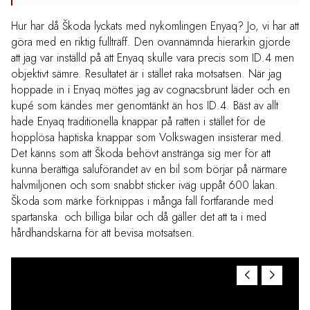
Hur har då Škoda lyckats med nykomlingen Enyaq? Jo, vi har att
göra med en riktig fullträff. Den ovannämnda hierarkin gjorde
att jag var inställd på att Enyaq skulle vara precis som ID.4 men
objektivt sämre. Resultatet är i stället raka motsatsen. När jag
hoppade in i Enyaq möttes jag av cognacsbrunt läder och en
kupé som kändes mer genomtänkt än hos ID.4. Bäst av allt
hade Enyaq traditionella knappar på ratten i stället för de
hopplösa haptiska knappar som Volkswagen insisterar med.
Det känns som att Škoda behövt anstränga sig mer för att
kunna berättiga saluförandet av en bil som börjar på närmare
halvmiljonen och som snabbt sticker iväg uppåt 600 lakan.
Škoda som märke förknippas i många fall fortfarande med
spartanska och billiga bilar och då gäller det att ta i med
hårdhandskarna för att bevisa motsatsen.