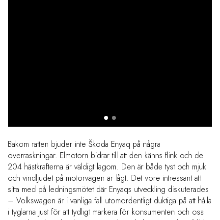
Bakom ratten bjuder inte Škoda Enyaq på några
överraskningar. Elmotorn bidrar till att den känns flink och de
204 hästkrafterna är väldigt lagom. Den är både tyst och mjuk
och vindljudet på motorvägen är lågt. Det vore intressant att
sitta med på ledningsmötet där Enyaqs utveckling diskuterades
– Volkswagen är i vanliga fall utomordentligt duktiga på att hålla
i tyglarna just för att tydligt markera för konsumenten och oss