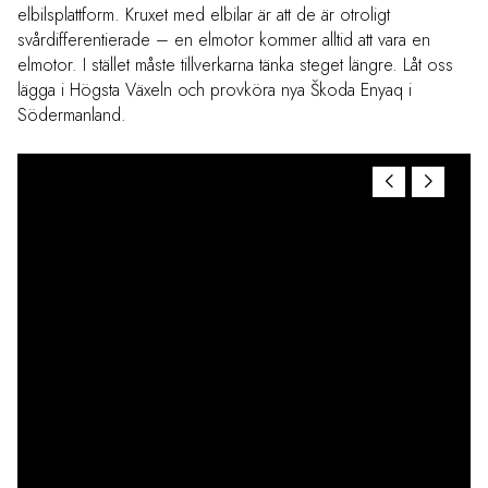
elbilsplattform. Kruxet med elbilar är att de är otroligt
svårdifferentierade – en elmotor kommer alltid att vara en
elmotor. I stället måste tillverkarna tänka steget längre. Låt oss
lägga i Högsta Växeln och provköra nya Škoda Enyaq i
Södermanland.