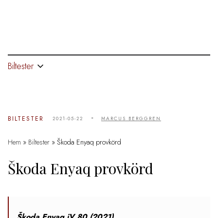
Biltester
-
BILTESTER
2021-05-22
MARCUS BERGGREN
Hem
»
Biltester
»
Škoda Enyaq provkörd
Škoda Enyaq provkörd
Škoda Enyaq iV 80
(2021)