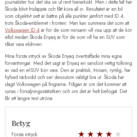
journalister hur det ska se ut rent hierarkiskt. Men i detta fall har
Škoda blivit frisläppta och fått köra all in. Resultatet är en bil
som objektivt sett är bättre på alla punkter jämfört med ID.4,
trots Škoda-emblemet i fronten. Man kan summera det som att
Volkswagen ID.4
är för de som minsann vill visa upp att de kör
elbil medan Škoda Enyaq är för de som vill ha en SUV som
råkar vara eldriven.
Mina första intryck av Škoda Enyaq överträffade mina egna
förväntningar. Med det sagt är Enyaq en sanslöst vettig tolkning
av vad en el-SUV bör vara. Den är praktisk, trivsam, rymlig, har
hyfsad räckvidd och ser dessutom väldigt bra ut. Škoda har
slagit Volkswagen på fingrarna. Frågan är om det kommer att
synas i försäljningsstatistiken och om det är helt befogat.
Det
får ett längre test utröna.
Betyg
Första intryck: