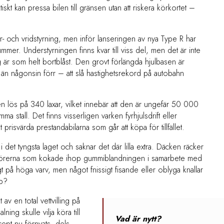
ktiskt kan pressa bilen till gränsen utan att riskera körkortet –
r- och vridstyrning, men inför lanseringen av nya Type R har
mmer. Understyrningen finns kvar till viss del, men det är inte
rning är som helt bortblåst. Den grovt förlängda hjulbasen är
lare än någonsin förr – att slå hastighetsrekord på autobahn
bilen lös på 340 laxar, vilket innebär att den är ungefär 50 000
a stall. Det finns visserligen varken fyrhjulsdrift eller
risvärda prestandabilarna som går att köpa för tillfället.
 i det tyngsta laget och saknar det där lilla extra. Däcken räcker
genjörerna som kokade ihop gummiblandningen i samarbete med
igt på höga varv, men något fnissigt fisande eller oblyga knallar
pp?
v en total vettvilling på
ning skulle vilja köra till
Vad är nytt?
cept nu förnyats, dels