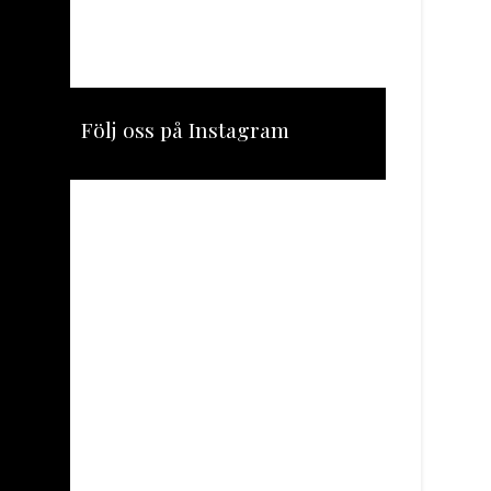
Följ oss på Instagram
[instagram-feed feed=1]
Linus Adolfsson