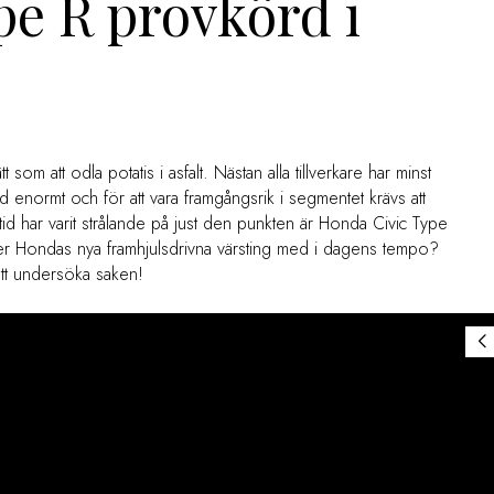
e R provkörd i
t som att odla potatis i asfalt. Nästan alla tillverkare har minst
 enormt och för att vara framgångsrik i segmentet krävs att
ltid har varit strålande på just den punkten är Honda Civic Type
er Hondas nya framhjulsdrivna värsting med i dagens tempo?
att undersöka saken!