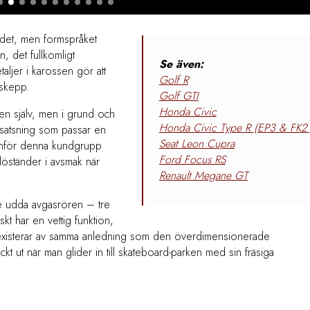
endet, men formspråket
n, det fullkomligt
Se även:
etaljer i karossen gör att
Golf R
dskepp.
Golf GTI
Honda Civic
den själv, men i grund och
Honda Civic Type R (EP3 & FK2 
n satsning som passar en
Seat Leon Cupra
tanför denna kundgrupp
Ford Focus RS
 löständer i avsmak när
Renault Megane GT
de udda avgasrören – tre
iskt har en vettig funktion,
det existerar av samma anledning som den överdimensionerade
ckt ut när man glider in till skateboard-parken med sin fräsiga