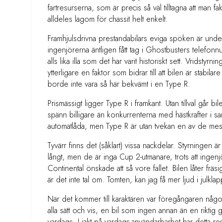
fartresurserna, som är precis så väl tilltagna att man fa
alldeles lagom för chassit helt enkelt.
Framhjulsdrivna prestandabilars eviga spöken är unde
ingenjörerna äntligen fått tag i Ghostbusters telefonnu
alls lika illa som det har varit historiskt sett. Vridsty
ytterligare en faktor som bidrar till att bilen är stabi
borde inte vara så här bekvämt i en Type R.
Prismässigt ligger Type R i framkant. Utan tillval går 
spänn billigare än konkurrenterna med hästkrafter i samm
automatlåda, men Type R är utan tvekan en av de mest p
Tyvärr finns det (såklart) vissa nackdelar. Styrningen är
långt, men de är inga Cup 2-utmanare, trots att in
Continental önskade att så vore fallet. Bilen låter fräs
är det inte tal om. Tomten, kan jag få mer ljud i julkla
När det kommer till karaktären var föregångaren något a
alla sätt och vis, en bil som ingen annan än en riktig gal
vardags. I jakt på vardags-användarbarhet har detta re