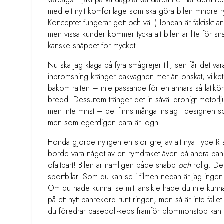
med ett nytt komfortläge som ska göra bilen mindre r
Konceptet fungerar gott och väl (Hondan är faktiskt an
men vissa kunder kommer tycka att bilen är lite för s
kanske snäppet för mycket.
Nu ska jag klaga på fyra smågrejer till, sen får det va
inbromsning kränger bakvagnen mer än önskat, vilket 
bakom ratten – inte passande för en annars så lättkörd 
bredd. Dessutom tränger det in såväl drönigt motorlju
men inte minst – det finns många inslag i designen som
men som egentligen bara är lögn.
Honda gjorde nyligen en stor grej av att nya Type R s
borde vara något av en rymdraket även på andra banor
ofattbart! Bilen är nämligen både snabb
och
rolig. De
sportbilar. Som du kan se i filmen nedan är jag ingen L
Om du hade kunnat se mitt ansikte hade du inte kunnat 
på ett nytt banrekord runt ringen, men så är inte fall
du föredrar baseboll-keps framför plommonstop kan d