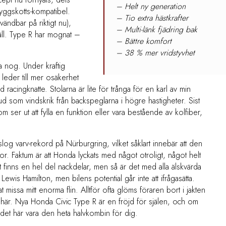
– Helt ny generation
yggskotts-kompatibel.
– Tio extra hästkrafter
vändbar på riktigt nu),
– Multi-länk fjädring bak
näll. Type R har mognat –
– Bättre komfort
– 38 % mer vridstyvhet
ra nog. Under kraftig
leder till mer osäkerhet
racingknatte. Stolarna är lite för trånga för en karl av min
d som vindskrik från backspeglarna i högre hastigheter. Sist
 ser ut att fylla en funktion eller vara bestående av kolfiber,
log varv-rekord på Nürburgring, vilket såklart innebär att den
. Faktum är att Honda lyckats med något otroligt, något helt
t finns en hel del nackdelar, men så är det med alla älskvärda
ewis Hamilton, men bilens potential går inte att ifrågasätta.
missa mitt enorma flin. Alltför ofta glöms föraren bort i jakten
et här. Nya Honda Civic Type R är en fröjd för själen, och om
et här vara den heta halvkombin för dig.