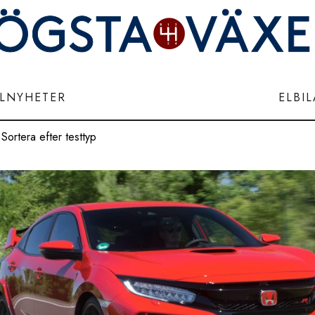
ILNYHETER
ELBI
Sortera efter testtyp