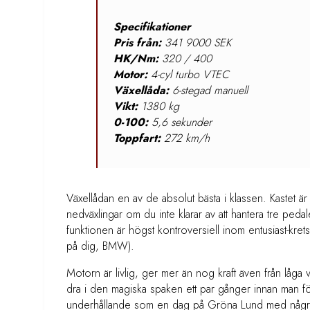
Specifikationer
Pris från:
341 9000 SEK
HK/Nm:
320 / 400
Motor:
4-cyl turbo VTEC
Växellåda:
6-stegad manuell
Vikt:
1380 kg
0-100:
5,6 sekunder
Toppfart:
272 km/h
Växellådan en av de absolut bästa i klassen. Kastet ä
nedväxlingar om du inte klarar av att hantera tre peda
funktionen är högst kontroversiell inom entusiast-kretsa
på dig, BMW).
Motorn är livlig, ger mer än nog kraft även från låga varv
dra i den magiska spaken ett par gånger innan man för
underhållande som en dag på Gröna Lund med några gra