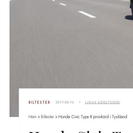
-
BILTESTER
2017-06-12
LINUS ADOLFSSON
Hem
»
Biltester
»
Honda Civic Type R provkörd i Tyskland