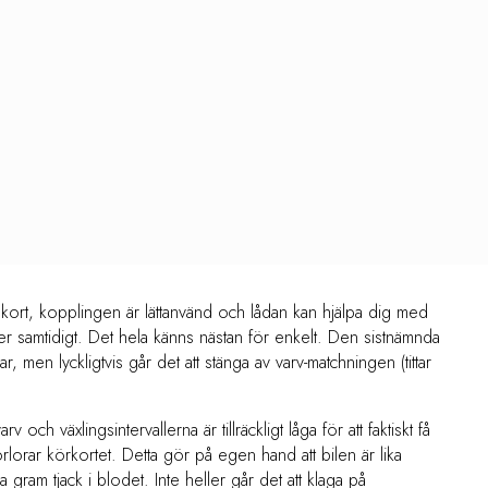
r kort, kopplingen är lättanvänd och lådan kan hjälpa dig med
ler samtidigt. Det hela känns nästan för enkelt. Den sistnämnda
r, men lyckligtvis går det att stänga av varv-matchningen (tittar
 och växlingsintervallerna är tillräckligt låga för att faktiskt få
lorar körkortet. Detta gör på egen hand att bilen är lika
m tjack i blodet. Inte heller går det att klaga på