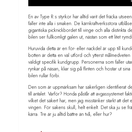
En av Type R:s styrkor har alltid varit det fräcka utse
faller inte alla i smaken. De kärnkraftverksstora utblåse
gigantiska picknickbordet till vinge och alla distinkta d
bilen ser fullkomligt galen ut, nästan som ett litet rym
Huruvida detta är en för- eller nackdel är upp till kun
botten är detta en väl utförd och ytterst målmedvete
väldigt specifik kundgrupp. Personerna som faller u
rynkar på näsan, kliar sig på flinten och hostar ut sina
bilen rullar förbi.
Den som är uppmärksam har säkerligen identifierat 
till antalet. Varför? Honda påstår att avgassystemet fakt
vilket det säkert har, men jag misstänker starkt att 
vingen. För sakens skull, helt enkelt. Det ska ju se frä
kärra. Tre är ju alltid bättre än två, eller hur?