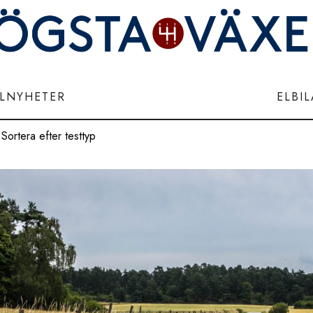
ILNYHETER
ELBI
Sortera efter testtyp