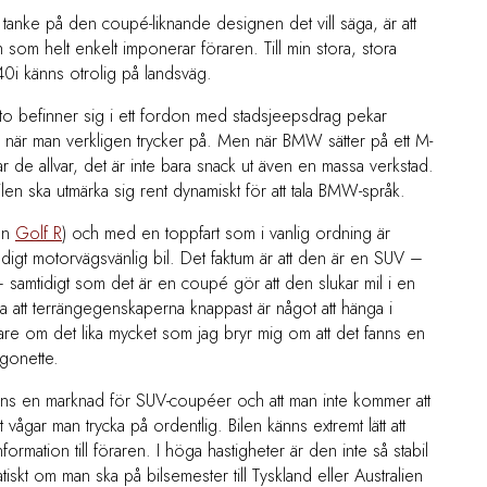
tanke på den coupé-liknande designen det vill säga, är att
som helt enkelt imponerar föraren. Till min stora, stora
0i känns otrolig på landsväg.
cto befinner sig i ett fordon med stadsjeepsdrag pekar
g när man verkligen trycker på. Men när BMW sätter på ett M-
r de allvar, det är inte bara snack ut även en massa verkstad.
 bilen ska utmärka sig rent dynamiskt för att tala BMW-språk.
en
Golf R
) och med en toppfart som i vanlig ordning är
digt motorvägsvänlig bil. Det faktum är att den är en SUV –
 – samtidigt som det är en coupé gör att den slukar mil i en
a att terrängegenskaperna knappast är något att hänga i
are om det lika mycket som jag bryr mig om att det fanns en
gonette.
inns en marknad för SUV-coupéer och att man inte kommer att
gt vågar man trycka på ordentlig. Bilen känns extremt lätt att
rmation till föraren. I höga hastigheter är den inte så stabil
skt om man ska på bilsemester till Tyskland eller Australien