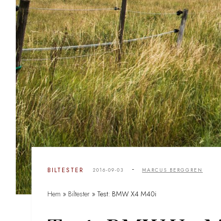
-
BILTESTER
2016-09-03
MARCUS BERGGREN
Hem
»
Biltester
»
Test: BMW X4 M40i