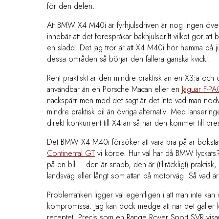
för den delen.
Att BMW X4 M40i är fyrhjulsdriven är nog ingen över
innebär att det förespråkar bakhjulsdrift vilket gör at
en sladd. Det jag tror är att X4 M40i hör hemma på
dessa områden så börjar den fallera ganska kvickt.
Rent praktiskt är den mindre praktisk än en X3:a oc
användbar än en Porsche Macan eller en
Jaguar F-P
nackspärr men med det sagt är det inte vad man nödvänd
mindre praktisk bil än övriga alternativ. Med lans
direkt konkurrent till X4:an så när den kommer till pre
Det BMW X4 M40i försöker att vara bra på är bokstavli
Continental GT
vi körde. Hur väl har då BMW lyckats? X
på en bil – den är snabb, den är (tillräckligt) praktisk
landsväg eller långt som attan på motorväg. Så vad ä
Problematiken ligger väl egentligen i att man inte kan var
kompromissa. Jag kan dock medge att när det gäller 
receptet. Precis som en Range Rover Sport SVR visar 