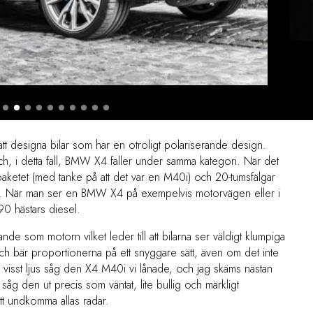
t designa bilar som har en otroligt polariserande design.
h, i detta fall, BMW X4 faller under samma kategori. När det
paketet (med tanke på att det var en M40i) och 20-tumsfälgar
nkar. När man ser en BMW X4 på exempelvis motorvägen eller i
90 hästars diesel.
de som motorn vilket leder till att bilarna ser väldigt klumpiga
och bär proportionerna på ett snyggare sätt, även om det inte
h i visst ljus såg den X4 M40i vi lånade, och jag skäms nästan
r såg den ut precis som väntat, lite bullig och märkligt
att undkomma allas radar.