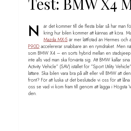
Test: BMW X4 
N
är det kommer till de flesta bilar så har man f
kring hur bilen kommer att kännas att köra. Ma
Mazda MX-5
är mer lättfotad än Hermes och 
P90D
accelererar snabbare än en rymdraket. Men när 
som BMW X4 – en sorts hybrid mellan en stadsjeep
inte alls vad man ska förvänta sig. Att BMW kallar sin
Activity Vehicle” (SAV) istället för ”Sport Utility Vehic
lättare. Ska bilen vara bra på allt eller vill BMW att 
front? För att luska ut det beslutade vi oss för att 
oss se vad vi kom fram till genom att lägga i Högsta
den.