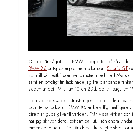
Om det är något som BMW är experter på så är det at
BMW X6
är typexemplet men bilar som
5-serie GT
oc
kom till vår testbil som var utrustad med med M-sport
samt en otroligt fin lack hade jag lite blandande ta
staden är det i 9 fall av 10 en 20d, det vill säga en 1
Den kosmetiska extrautrustningen är precis lika spännan
och lite väl udda ut. BMW X6 är betydligt maffigare 
direkt är guds gåva till världen. Från vissa vinklar oc
när jag skriver detta, extremt ball ut. Från andra vinkla
dimensionerad ut. Den är dock tillräckligt diskret för 