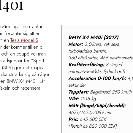
M40i
örväntningar och tankar
n förväntar sig att en
BMW X4 M40i (2017)
att en
Tesla Model S
Motor:
3,0-liters, rak sexa,
det kommer till en bil
turboladdad bensin,
 och en coupé vet man
360 hästkrafter, 465 newtonmete
a stadsjeepar för ”Sport
Kraftöverföring:
8-stegad
le” (SUV) gör det knappast
automatväxellåda, fyrhjulsdrift.
den ska utmärka sig på någon
Acceleration 0-100 km/h:
4,
låna en BMW X4 M40i. Låt
sekunder
 Växeln och recensera
Toppfart:
Begränsad 250 km/h
Vikt:
1915 kg
Mått (längd/höjd/bredd):
4671/1624/2089 mm
Pris:
645 600 SEK
(Testbil ca 820 000 SEK)