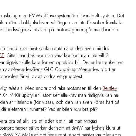
raskning men BMWs xDrive-system är ett variabelt system. Det
t bilen känns bakhjulsdriven så länge man inte försöker framkalla
 just landsvägar samt även på motorväg men går man bortom
h om man blickar mot konkurrenterna är den även mindre
ACE
. Sitter man bak bör man vara kort om man inte vill få
igtvis skulle kalla för en opraktisk bil. Det är helt enkelt en
eringen av Mercedes-Benz GLC Coupé har Mercedes gjort en
sspoolen får vi lov att ordna ett grupptest.
gt talat allt. Med andra ord raka motsatsen till den
Bentley
4 M40i uppfyller i stort sett alla krav man rimligtvis kan ha
, den är tilltalande (för vissa), och den kan även köras hårt på
r då elefanten i rummet? Vad är bilen
inte
bra på?
a bra på allt. Istället leder det till att man tvingas
kompromisser så verkar det som att BMW har lyckats klura ut
BMW X4 M40i att det finns rent ut sagt mästerliga bilar som