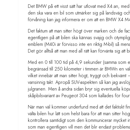
Det BMW på ett visst sätt har utlovat med X4:an, med 
den ska vara en bil som utmärker sig på landsväg och 
förvåning kan jag informera er om att en BMW X4 M4
Det faktum att man sitter högt över marken och de fa
egentligen på att bilen ska kännas svajig och otympli
emblem (M40i är förvisso inte en riktig M-bil) så mena
Det gör alltså att man med all rätt kan förvänta sig att
Med en 0 till 100 tid på 4,9 sekunder (samma som 
begränsad till 250 kilometer i timmen är BMWn en väl
vilket innebär att man sitter högt, tryggt och bekvämt
vansinnig takt. Apropå SUV-aspekten så kan jag avslöj
julgranen. Men å andra sidan bryr sig eventuella köp
skåpbilsvariant av Peugeot 304 som kallades för four
När man väl kommer underfund med att det faktiskt f
välta bilen hur lätt som helst bara för att man sitter hö
kontrollera samtidigt som den kommunicerar mycket info
som man egentligen vill men det blir endast problemati