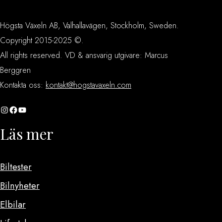
Högsta Växeln AB, Valhallavägen, Stockholm, Sweden.
Copyright 2015-2025 ©.
All rights reserved. VD & ansvarig utgivare: Marcus
Berggren
Kontakta oss:
kontakt@hogstavaxeln.com
Instagram
Facebook
YouTube
Läs mer
Biltester
Bilnyheter
Elbilar