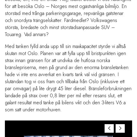
för att besöka Oslo – Norges mest ogästvänliga bilmiljö. En
storstad med trånga parkeringsgarage, repvänliga gatstenar
och snordyra trängselskatter. Färdmedlet? Volkswagens
största, bredaste och minst storstadsanpassade SUV –
Touareg. Vad annars?
Med tanken fylld ända upp till sin maxkapacitet styrde vi alltså
skutan mot Oslo. Planen var att fylla upp till bristpunkten igen
strax innan gränsen för att undvika de hutlösa norska
bränslepriserna, men på grund av den enorma bränsletanken
hade vi inte ens avverkat en kvarts tank väl vid gränsen. I
slutändan tog vi oss fram och tillbaka från Oslo (inklusive ett
par omvägar) på lite drygt 45 liter diesel. Bränsleförbrukningen
landade på strax över 0,8 liter per mil efter resans slut, ett
galant resultat med tanke på bilens vikt och den 3-liters V6:a
som satt under motorhuven.