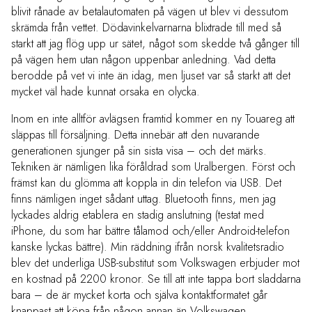
blivit rånade av betalautomaten på vägen ut blev vi dessutom
skrämda från vettet. Dödavinkelvarnarna blixtrade till med så
starkt att jag flög upp ur sätet, något som skedde två gånger till
på vägen hem utan någon uppenbar anledning. Vad detta
berodde på vet vi inte än idag, men ljuset var så starkt att det
mycket väl hade kunnat orsaka en olycka.
Inom en inte alltför avlägsen framtid kommer en ny Touareg att
släppas till försäljning. Detta innebär att den nuvarande
generationen sjunger på sin sista visa – och det märks.
Tekniken är nämligen lika föråldrad som Uralbergen. Först och
främst kan du glömma att koppla in din telefon via USB. Det
finns nämligen inget sådant uttag. Bluetooth finns, men jag
lyckades aldrig etablera en stadig anslutning (testat med
iPhone, du som har bättre tålamod och/eller Android-telefon
kanske lyckas bättre). Min räddning ifrån norsk kvalitetsradio
blev det underliga USB-substitut som Volkswagen erbjuder mot
en kostnad på 2200 kronor. Se till att inte tappa bort sladdarna
bara – de är mycket korta och själva kontaktformatet går
knappast att köpa från någon annan än Volkswagen.