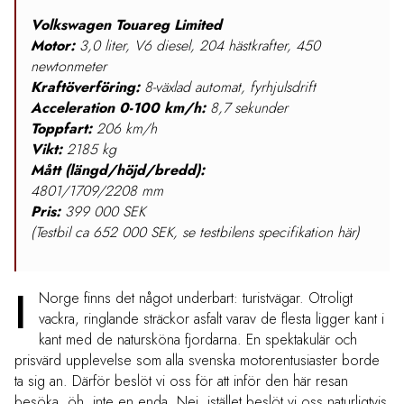
Volkswagen Touareg Limited
Motor:
3,0 liter, V6 diesel, 204 hästkrafter, 450
newtonmeter
Kraftöverföring:
8-växlad automat, fyrhjulsdrift
Acceleration 0-100 km/h:
8,7 sekunder
Toppfart:
206 km/h
Vikt:
2185 kg
Mått (längd/höjd/bredd):
4801/1709/2208 mm
Pris:
399 000 SEK
(Testbil ca 652 000 SEK, se testbilens specifikation här)
I
Norge finns det något underbart: turistvägar. Otroligt
vackra, ringlande sträckor asfalt varav de flesta ligger kant i
kant med de natursköna fjordarna. En spektakulär och
prisvärd upplevelse som alla svenska motorentusiaster borde
ta sig an. Därför beslöt vi oss för att inför den här resan
besöka, öh, inte en enda. Nej, istället beslöt vi oss naturligtvis