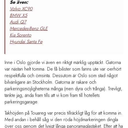
Se även:
Volvo XC90
BMW X5
Audi Q7
Mercedes-Benz GLE
Kia Sorento
Hyundai Santa Fe
Inne i Oslo gjorde vi även en riktigt märklig upptäckt. Gatorna
var nästan helt tomma. De få bilister som fanns ute var oerhört
respektfulla och ömsinta. Dessutom är Oslo som stad något
bilvänligare än Stockholm. Gatorna är rakare och
parkeringsmöjligheterna många (men dyra och trånga). Trevligt,
tänkte jag, ända fram tills att vi kom fram till hotellets
parkeringsgarage.
Takhöjden på Touareg var precis tillräckligt låg för att komma in.
Med andan i behåll såg vi den röda höjdmarkeringen dingla
över oss genom det lyxigt långa panoramaglastaket. Efter att ha