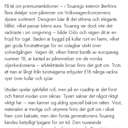
På tal om premiumambitioner – i Touaregs exteriör återfinns
flera detaljer som påminner om Volkswagen-koncernens
dyrare sortiment. Designen lutar åt det stilrena och eleganta
hållet, vilket passar bilens aura. Touareg var dock inte det
vackraste i sin omgivning – både Oslo och vägen dit är en
fröjd för ögat. Staden är byggd på kullar runt en hamn, vilket
ger goda förutsättningar för en oslagbar utsikt över
solnedgången. Vägen dit, vilken främst består av europaväg
nummer 18, är kantad av påminnelser om de norska
oljerikedomarna – arkitektritade broar finns det gott om. Trots
att man är långt ifrån turistvägarna erbjuder E18 många vackra
vyer över kullar och sjöar.
Utsidan spelar självfallet roll, men på en roadtrip är det först
och främst insidan som räknas. Tyvärr saknar det något riktigt
viktigt här – man känner sig aldrig speciell bakom ratten. Visst,
materialen är trevliga och utrymme finns det gott om i såväl
fram- som baksäte, men den första generationens Touareg
kändes betydligt lyxigare för sin tid. Den nuvarande