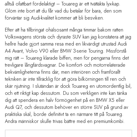
alltså ofattbart fördelaktigt – Touareg är ett tvättäkta lyx-kap.
Glöm inte bort att du får vad du betalar för bara, den som
förväntar sig Audi-kvalitet kommer att bli besviken.
Efter att ha tillbringat ohälsosamt många timmar bakom ratten
Volkswagens största och dyraste SUV kan jag konstatera att jag
hellre hade gjort samma resa med en likvärdigt utrustad Audi
A4 Avant, Volvo V90 eller BMW 3-serie Touring. Missförstå
mig rätt – Touareg klarade biffen, men för pengarna finns det
trevligare långfärdsvagnar. De komfort- och motorrelaterade
bekvämligheterna finns där, men interiören och framförallt
tekniken är inte tillräcklig för att göra bilkörningen till ren och
skär njutning. I slutändan är dock Touareg en utomordentlig bil,
och ett riktigt kap dessutom. Du som verkligen inte kan tänka
dig att spendera en halv förmögenhet på en BMW X5 eller
Audi Q7, och dessutom behöver en större SUV på grund av
praktiska skäl, borde definitivt ta en närmare titt på Touareg.
Andra människor skulle trivas bättre med en premiumkombi.