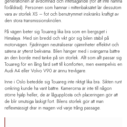
generationen är avdomnad och intetsägande (för att inte nämna
föråldrad). Personen som hamnar i mittenbaksätet lär dessutom
vara av storlek XS – fot och benutrymmet inskränks kraftigt av
den stora transmissionsknölen.
På vägen beter sig Touareg lika bra som en bergsget i
Himalaya. Med sin bredd och vikt gör sig bilen stabil på
motorvägen. Fjädringen neutraliserar ojämnheter effektivt och
sätena är ytterst bekväma. Bilen hänger med i svängarna bättre
än den borde med tanke på sin storlek. Allt som allt passar sig
Touareg för en lång färd sett till komforten, men exempelvis en
Audi A4 eller Volvo V90 är ännu trevligare.
Inne i Oslo betedde sig Touareg inte riktigt lika bra. Sikten runt
omkring kunde ha varit bättre. Kamerorna är inte till någon
större hjälp heller, de är lågupplösta och placeringen gör att
de blir smutsiga läskigt fort. Bilens storlek gör att man
reflexmässigt drar in magen vid varje trång passage.