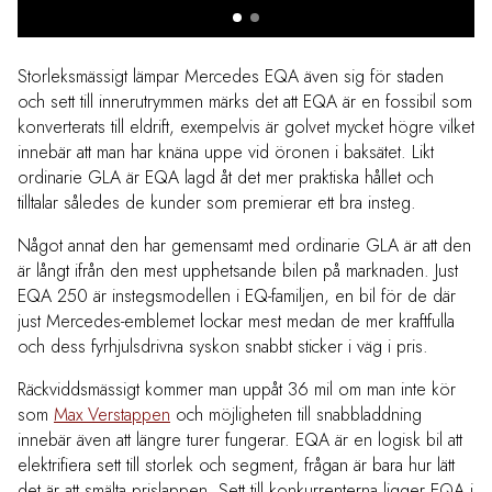
Storleksmässigt lämpar Mercedes EQA även sig för staden
och sett till innerutrymmen märks det att EQA är en fossibil som
konverterats till eldrift, exempelvis är golvet mycket högre vilket
innebär att man har knäna uppe vid öronen i baksätet. Likt
ordinarie GLA är EQA lagd åt det mer praktiska hållet och
tilltalar således de kunder som premierar ett bra insteg.
Något annat den har gemensamt med ordinarie GLA är att den
är långt ifrån den mest upphetsande bilen på marknaden. Just
EQA 250 är instegsmodellen i EQ-familjen, en bil för de där
just Mercedes-emblemet lockar mest medan de mer kraftfulla
och dess fyrhjulsdrivna syskon snabbt sticker i väg i pris.
Räckviddsmässigt kommer man uppåt 36 mil om man inte kör
som
Max Verstappen
och möjligheten till snabbladdning
innebär även att längre turer fungerar. EQA är en logisk bil att
elektrifiera sett till storlek och segment, frågan är bara hur lätt
det är att smälta prislappen. Sett till konkurrenterna ligger EQA i