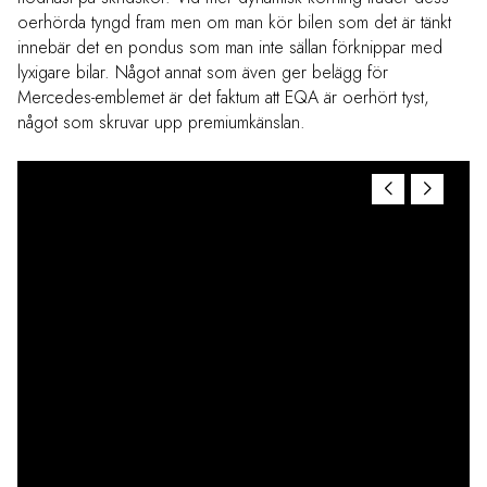
oerhörda tyngd fram men om man kör bilen som det är tänkt
innebär det en pondus som man inte sällan förknippar med
lyxigare bilar. Något annat som även ger belägg för
Mercedes-emblemet är det faktum att EQA är oerhört tyst,
något som skruvar upp premiumkänslan.