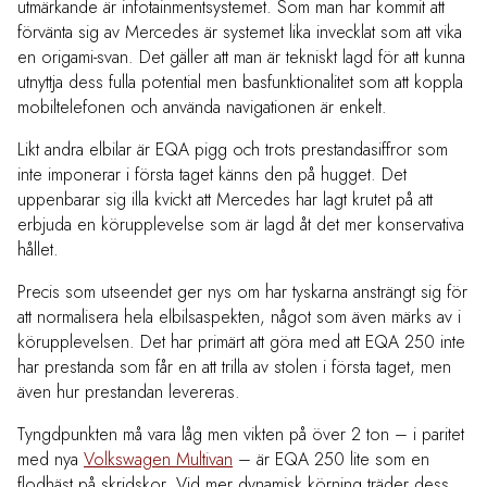
utmärkande är infotainmentsystemet. Som man har kommit att
förvänta sig av Mercedes är systemet lika invecklat som att vika
en origami-svan. Det gäller att man är tekniskt lagd för att kunna
utnyttja dess fulla potential men basfunktionalitet som att koppla
mobiltelefonen och använda navigationen är enkelt.
Likt andra elbilar är EQA pigg och trots prestandasiffror som
inte imponerar i första taget känns den på hugget. Det
uppenbarar sig illa kvickt att Mercedes har lagt krutet på att
erbjuda en körupplevelse som är lagd åt det mer konservativa
hållet.
Precis som utseendet ger nys om har tyskarna ansträngt sig för
att normalisera hela elbilsaspekten, något som även märks av i
körupplevelsen. Det har primärt att göra med att EQA 250 inte
har prestanda som får en att trilla av stolen i första taget, men
även hur prestandan levereras.
Tyngdpunkten må vara låg men vikten på över 2 ton – i paritet
med nya
Volkswagen Multivan
– är EQA 250 lite som en
flodhäst på skridskor. Vid mer dynamisk körning träder dess