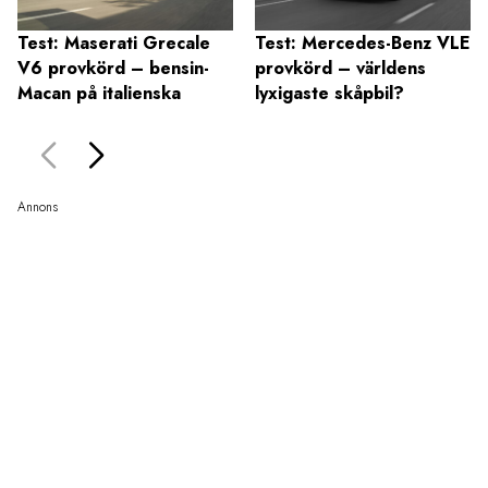
Test: Maserati Grecale
Test: Mercedes-Benz VLE
V6 provkörd – bensin-
provkörd – världens
Macan på italienska
lyxigaste skåpbil?
Annons