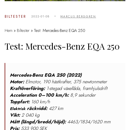
-
BILTESTER
2022-01-08
MARCUS BERGGREN
Hem
»
Biltester
»
Test: Mercedes-Benz EQA 250
Test: Mercedes-Benz EQA 250
Mercedes-Benz EQA 250 (2022)
Motor:
Elmotor, 190 hästkrafter, 375 newtonmeter
Kraftöverföring:
1-stegad
växellåda, framhjulsdrift
Acceleration 0–100 km/h:
8,9 sekunder
Toppfart:
160 km/h
räckvidd:
427 km
Elektrisk
Vikt:
2 040 kg
Mått (längd/bredd/höjd):
4463/1834/1620 mm
Pris:
533 900 SEK