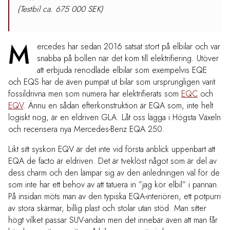
(Testbil ca. 675 000 SEK)
M
ercedes har sedan 2016 satsat stort på elbilar och var
snabba på bollen när det kom till elektrifiering. Utöver
att erbjuda renodlade elbilar som exempelvis EQE
och EQS har de även pumpat ut bilar som ursprungligen varit
fossildrivna men som numera har elektrifierats som
EQC
och
EQV
. Ännu en sådan efterkonstruktion är EQA som, inte helt
logiskt nog, är en eldriven GLA. Låt oss lägga i Högsta Växeln
och recensera nya Mercedes-Benz EQA 250.
Likt sitt syskon EQV är det inte vid första anblick uppenbart att
EQA de facto är eldriven. Det är tveklöst något som är del av
dess charm och den lämpar sig av den anledningen väl för de
som inte har ett behov av att tatuera in ”jag kör elbil” i pannan.
På insidan möts man av den typiska EQA-interiören, ett potpurri
av stora skärmar, billig plast och stolar utan stöd. Man sitter
högt vilket passar SUV-andan men det innebär även att man får