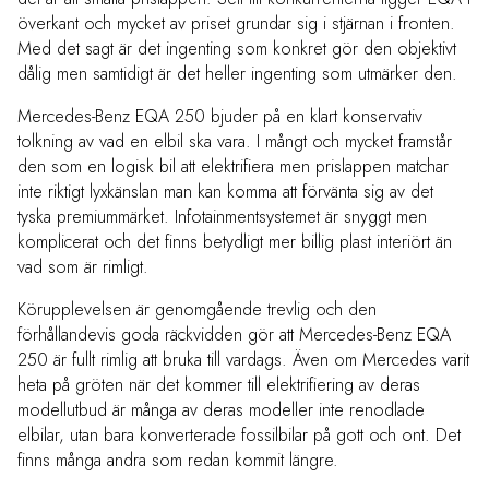
överkant och mycket av priset grundar sig i stjärnan i fronten.
Med det sagt är det ingenting som konkret gör den objektivt
dålig men samtidigt är det heller ingenting som utmärker den.
Mercedes-Benz EQA 250 bjuder på en klart konservativ
tolkning av vad en elbil ska vara. I mångt och mycket framstår
den som en logisk bil att elektrifiera men prislappen matchar
inte riktigt lyxkänslan man kan komma att förvänta sig av det
tyska premiummärket. Infotainmentsystemet är snyggt men
komplicerat och det finns betydligt mer billig plast interiört än
vad som är rimligt.
Körupplevelsen är genomgående trevlig och den
förhållandevis goda räckvidden gör att Mercedes-Benz EQA
250 är fullt rimlig att bruka till vardags. Även om Mercedes varit
heta på gröten när det kommer till elektrifiering av deras
modellutbud är många av deras modeller inte renodlade
elbilar, utan bara konverterade fossilbilar på gott och ont. Det
finns många andra som redan kommit längre.