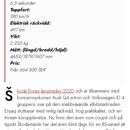
6,5 sekunder
Toppfart:
180 km/h
Elektrisk räckvidd:
497 km
Vikt:
2 255 kg
Mått: (längd/bredd/höjd):
4653/1879/1607 mm
Pris:
Från 664 500 SEK
Š
koda Enyaq lanserades 2020
och är tillsammans med
koncernsyskonen Audi Q4 e-tron och Volkswagen ID.4
gruppens svar på den snabbväxande elbilsmarknaden.
Enyaq stoltserar med rimlig räckvidd, hög praktikalitet, och en
trivsam körupplevelse. Nu finns den även som coupé och på
typiskt Škoda-manér har det även blivit dags för en RS-variant att