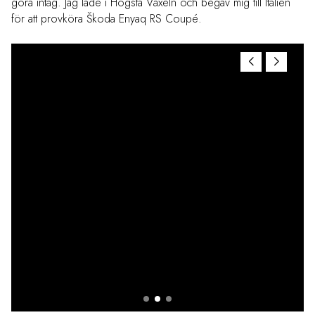
göra intåg. Jag lade i Högsta Växeln och begav mig till Italien
för att provköra Škoda Enyaq RS Coupé.