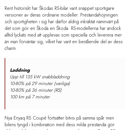
Rent historiskt har Škodas RS-bilar varit snäppet sportigare
versioner av deras ordinarie modeller. Prestandahöjningen
och sportigheten i sig har därför aldrig inkräktat nämnvärt på
det som gör en Škoda en Škoda. RS-modellerna har ändock
alltid lyckats med att upplevas som speciella och leverera mer
än man förväntar sig, vilket har varit en bestående del av dess
charm.
Laddning
Upp till 135 kW snabbladdning
10-80% på 29 minuter (vanliga)
10-80% på 36 minuter (RS)
100 km på 7 minuter
Nya Enyaq RS Coupé fortsätter bitvis på samma spår men
bilens tyngd i kombination med dess milda prestanda gör