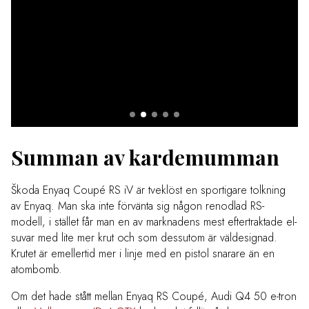
Summan av kardemumman
Škoda Enyaq Coupé RS iV är tveklöst en sportigare tolkning
av Enyaq. Man ska inte förvänta sig någon renodlad RS-
modell, i stället får man en av marknadens mest eftertraktade el-
suvar med lite mer krut och som dessutom är väldesignad.
Krutet är emellertid mer i linje med en pistol snarare än en
atombomb.
Om det hade stått mellan Enyaq RS Coupé, Audi Q4 50 e-tron