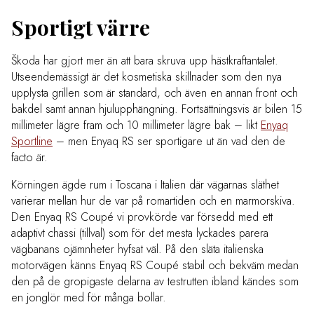
Sportigt värre
Škoda har gjort mer än att bara skruva upp hästkraftantalet.
Utseendemässigt är det kosmetiska skillnader som den nya
upplysta grillen som är standard, och även en annan front och
bakdel samt annan hjulupphängning. Fortsättningsvis är bilen 15
millimeter lägre fram och 10 millimeter lägre bak – likt
Enyaq
Sportline
– men Enyaq RS ser sportigare ut än vad den de
facto är.
Körningen ägde rum i Toscana i Italien där vägarnas släthet
varierar mellan hur de var på romartiden och en marmorskiva.
Den Enyaq RS Coupé vi provkörde var försedd med ett
adaptivt chassi (tillval) som för det mesta lyckades parera
vägbanans ojämnheter hyfsat väl. På den släta italienska
motorvägen känns Enyaq RS Coupé stabil och bekväm medan
den på de gropigaste delarna av testrutten ibland kändes som
en jonglör med för många bollar.