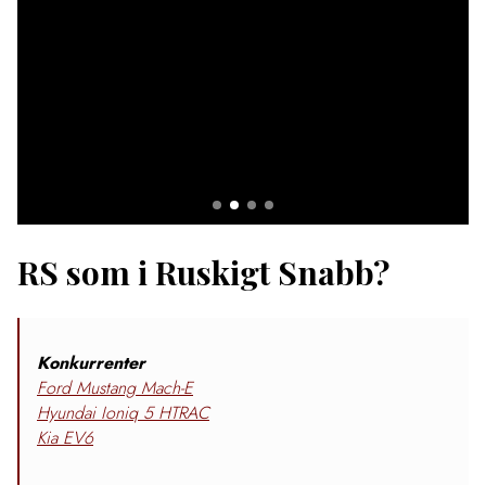
RS som i Ruskigt Snabb?
Konkurrenter
Ford Mustang Mach-E
Hyundai Ioniq 5 HTRAC
Kia EV6