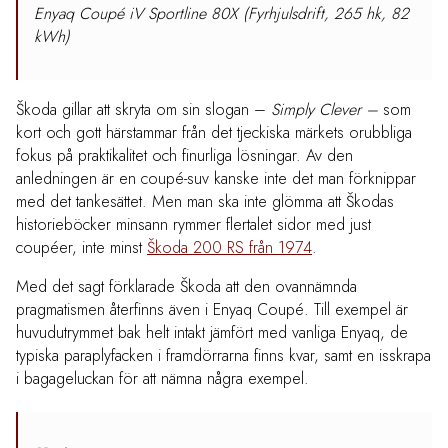
Enyaq Coupé iV Sportline 80X (Fyrhjulsdrift, 265 hk, 82
kWh)
Škoda gillar att skryta om sin slogan –
Simply Clever –
som
kort och gott härstammar från det tjeckiska märkets orubbliga
fokus på praktikalitet och finurliga lösningar. Av den
anledningen är en coupé-suv kanske inte det man förknippar
med det tankesättet. Men man ska inte glömma att Škodas
historieböcker minsann rymmer flertalet sidor med just
coupéer, inte minst
Škoda 200 RS från 1974
.
Med det sagt förklarade Škoda att den ovannämnda
pragmatismen återfinns även i Enyaq Coupé. Till exempel är
huvudutrymmet bak helt intakt jämfört med vanliga Enyaq, de
typiska paraplyfacken i framdörrarna finns kvar, samt en isskrapa
i bagageluckan för att nämna några exempel.