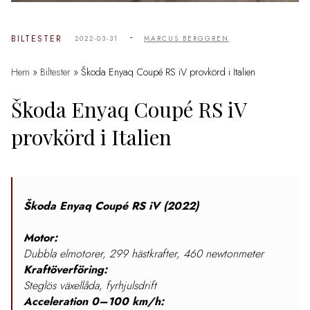
-
BILTESTER
2022-03-31
MARCUS BERGGREN
Hem
»
Biltester
»
Škoda Enyaq Coupé RS iV provkörd i Italien
Škoda Enyaq Coupé RS iV
provkörd i Italien
Škoda Enyaq Coupé RS iV (2022)
Motor:
Dubbla elmotorer, 299 hästkrafter, 460 newtonmeter
Kraftöverföring:
Steglös växellåda, fyrhjulsdrift
Acceleration 0–100 km/h: