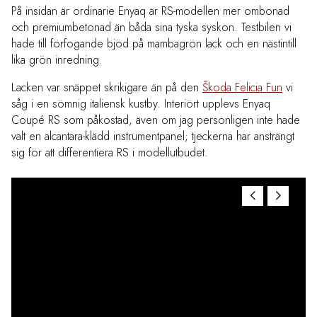
På insidan är ordinarie Enyaq är RS-modellen mer ombonad
och premiumbetonad än båda sina tyska syskon. Testbilen vi
hade till förfogande bjöd på mambagrön lack och en nästintill
lika grön inredning.
Lacken var snäppet skrikigare än på den
Škoda Felicia Fun
vi
såg i en sömnig italiensk kustby. Interiört upplevs Enyaq
Coupé RS som påkostad, även om jag personligen inte hade
valt en alcantara-klädd instrumentpanel; tjeckerna har ansträngt
sig för att differentiera RS i modellutbudet.