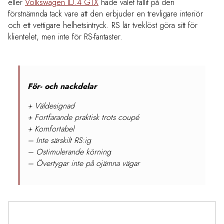
eller
Volkswagen ID.4 GTX
hade valet fallit på den
förstnämnda tack vare att den erbjuder en trevligare interiör
och ett vettigare helhetsintryck. RS lär tveklöst göra sitt för
klientelet, men inte för RS-fantaster.
För- och nackdelar
+ Väldesignad
+ Fortfarande praktisk trots coupé
+ Komfortabel
– Inte särskilt RS:ig
– Ostimulerande körning
– Övertygar inte på ojämna vägar