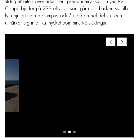
aldrig att bilen överraskar rent prestandamässigt. Enyaq RS
Coupé bjuder på 299 elhästar som går ner i backen via alla
fyra hjulen men de tampas också med en hel del vikt och
utmärker sig inte lika mycket som sina RS-släktingar.