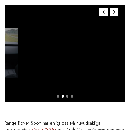
Range Rover Sport har enligt oss två huvudsakliga
konkurrenter:
Volvo XC90
och Audi Q7. Jämför man den med