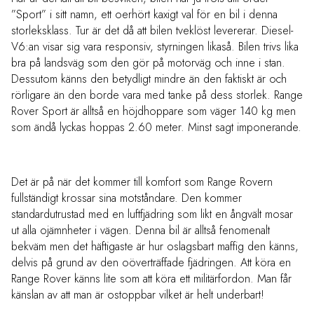
”Sport” i sitt namn, ett oerhört kaxigt val för en bil i denna
storleksklass. Tur är det då att bilen tveklöst levererar. Diesel-
V6:an visar sig vara responsiv, styrningen likaså. Bilen trivs lika
bra på landsväg som den gör på motorväg och inne i stan.
Dessutom känns den betydligt mindre än den faktiskt är och
rörligare än den borde vara med tanke på dess storlek. Range
Rover Sport är alltså en höjdhoppare som väger 140 kg men
som ändå lyckas hoppas 2.60 meter. Minst sagt imponerande.
Det är på när det kommer till komfort som Range Rovern
fullständigt krossar sina motståndare. Den kommer
standardutrustad med en luftfjädring som likt en ångvält mosar
ut alla ojämnheter i vägen. Denna bil är alltså fenomenalt
bekväm men det häftigaste är hur oslagsbart maffig den känns,
delvis på grund av den oöverträffade fjädringen. Att köra en
Range Rover känns lite som att köra ett militärfordon. Man får
känslan av att man är ostoppbar vilket är helt underbart!