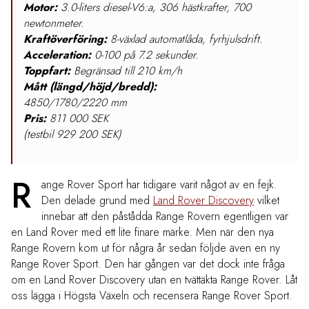
Motor:
3.0-liters diesel-V6:a, 306 hästkrafter, 700
newtonmeter.
Kraftöverföring:
8-växlad automatlåda, fyrhjulsdrift.
Acceleration:
0-100 på 7.2 sekunder.
Toppfart:
Begränsad till 210 km/h
Mått (längd/höjd/bredd):
4850/1780/2220 mm
Pris:
811 000 SEK
(testbil 929 200 SEK)
R
ange Rover Sport har tidigare varit något av en fejk.
Den delade grund med
Land Rover Discovery
vilket
innebar att den påstådda Range Rovern egentligen var
en Land Rover med ett lite finare märke. Men när den nya
Range Rovern kom ut för några år sedan följde även en ny
Range Rover Sport. Den här gången var det dock inte fråga
om en Land Rover Discovery utan en tvättäkta Range Rover. Låt
oss lägga i Högsta Växeln och recensera Range Rover Sport.