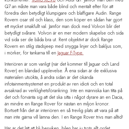
Q7:an måste man vara både blind och mentalt efter för att
föredra den betydligt klumpigare och blaffigare Audin. Range
Rovern osar stil och klass, den som köper en sådan har gjort
ett mycket smakfullt val. Jämför man dock med Volvon blir det
betydligt svårare. Volvon är en mer modern skapelse och sida
vid sida ser de båda bra ut. Rent objektivt är dock Range
Rovern en stilig stadsjeep med snygga linjer och bakljus som,
i mörker, för tankarna till en
Jaguar F-Type.
Interiören är som vanligt (när det kommer till Jaguar och Land
Rover) en blandad upplevelse. Å ena sidan är de exklusiva
materialen utsökta, å andra sidan är det ökända
infotainmentsystemet en produkt av ren idioti och en total
avsaknad av verklighetsförankring. Inte en människa kan titta på
det och förvänta sig att det ska sitta i något dyrare än en Dacia,
än mindre en Range Rover för nästan en miljon kronor.
Bortsett från det är interiören en så trevlig plats att vara på att
man inte gärna vill lämna den. I en Range Rover trivs man alltid!
Här är det lätt att bli besviken, bilen har ju trots allt ordet