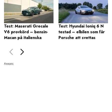
Test: Maserati Grecale
Test: Hyundai Ioniq 6 N
V6 provkörd – bensin-
testad – elbilen som får
Macan på italienska
Porsche att svettas
Annons