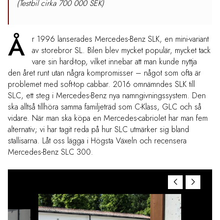
(Testbil cirka 700 000 SEK)
Å
r 1996 lanserades Mercedes-Benz SLK, en mini-variant
av storebror SL. Bilen blev mycket populär, mycket tack
vare sin hard-top, vilket innebar att man kunde nyttja
den året runt utan några kompromisser – något som ofta är
problemet med soft-top cabbar. 2016 omnämndes SLK till
SLC, ett steg i Mercedes-Benz nya namngivningssystem. Den
ska alltså tillhöra samma familjeträd som C-Klass, GLC och så
vidare. När man ska köpa en Mercedes-cabriolet har man fem
alternativ; vi har tagit reda på hur SLC utmärker sig bland
stallisarna. Låt oss lägga i Högsta Växeln och recensera
Mercedes-Benz SLC 300.