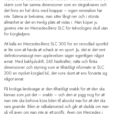
skärm som har samma dimensioner som en stegräknares och
det finns en hel drös med knappar – ingen minimalism här
inte. Sätena är bekväma, man sitter långt ner och i största
allmänhet är det en trevlig plats att vistas i. Man köper ju
givetvis inte en Mercedes-Benz SLC för teknologins skull utan
för körglädjens.
Att kalla en Mercedes-Benz SLC 300 för en renodlad sportbil
är lite som att hävda att schack är en sport. Ja, det är det rent
definitionsmässigt men upplevelsen säger egentligen något
annat. Med bakhjulsdrift, 245 hästkrafter, nätta och flinka
dimensioner och styrning som är tillräckligt informativ är SLC
300 en mycket körglad bil, det vore dumt att ens förvänta sig
något annat.
På krokiga landsvägar är den tillräckligt snabb för att den ska
kännas som just det – snabb – och den är pigg nog för att
man inte ska behöva köra bilen till absolut max för att det ska
vara givande. Bilen är välbalanserad och går att sladda om man
så vill även om man inte är ett proffs. Även om Mercedes i