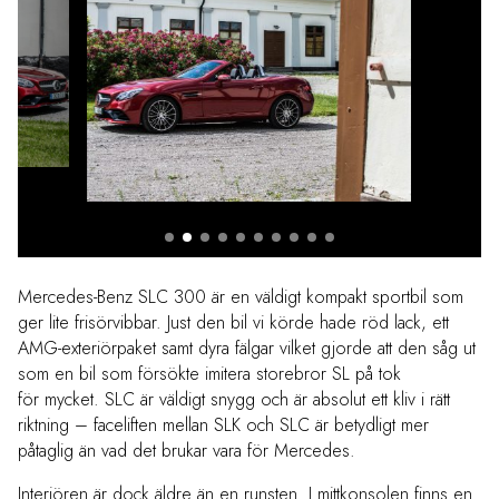
Mercedes-Benz SLC 300 är en väldigt kompakt sportbil som
ger lite frisörvibbar. Just den bil vi körde hade röd lack, ett
AMG-exteriörpaket samt dyra fälgar vilket gjorde att den såg ut
som en bil som försökte imitera storebror SL på tok
för mycket. SLC är väldigt snygg och är absolut ett kliv i rätt
riktning – faceliften mellan SLK och SLC är betydligt mer
påtaglig än vad det brukar vara för Mercedes.
Interiören är dock äldre än en runsten. I mittkonsolen finns en