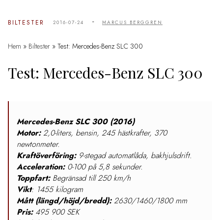
-
BILTESTER
2016-07-24
MARCUS BERGGREN
Hem
»
Biltester
»
Test: Mercedes-Benz SLC 300
Test: Mercedes-Benz SLC 300
Mercedes-Benz SLC 300 (2016)
Motor:
2,0-liters, bensin, 245 hästkrafter, 370
newtonmeter.
Kraftöverföring:
9-stegad automatlåda, bakhjulsdrift.
Acceleration:
0-100 på 5,8 sekunder.
Toppfart:
Begränsad till 250 km/h
Vikt
: 1455 kilogram
Mått (längd/höjd/bredd):
2630/1460/1800 mm
Pris:
495 900 SEK