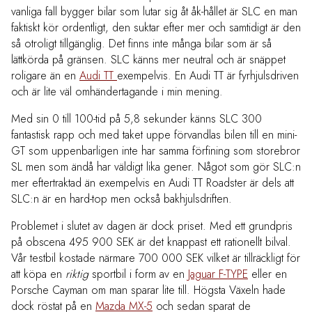
vanliga fall bygger bilar som lutar sig åt åk-hållet är SLC en man
faktiskt kör ordentligt, den suktar efter mer och samtidigt är den
så otroligt tillgänglig. Det finns inte många bilar som är så
lättkörda på gränsen. SLC känns mer neutral och är snäppet
roligare än en
Audi TT
exempelvis. En Audi TT är fyrhjulsdriven
och är lite väl omhändertagande i min mening.
Med sin 0 till 100-tid på 5,8 sekunder känns SLC 300
fantastisk rapp och med taket uppe förvandlas bilen till en mini-
GT som uppenbarligen inte har samma förfining som storebror
SL men som ändå har väldigt lika gener. Något som gör SLC:n
mer eftertraktad än exempelvis en Audi TT Roadster är dels att
SLC:n är en hard-top men också bakhjulsdriften.
Problemet i slutet av dagen är dock priset. Med ett grundpris
på obscena 495 900 SEK är det knappast ett rationellt bilval.
Vår testbil kostade närmare 700 000 SEK vilket är tillräckligt för
att köpa en
riktig
sportbil i form av en
Jaguar F-TYPE
eller en
Porsche Cayman om man sparar lite till. Högsta Växeln hade
dock röstat på en
Mazda MX-5
och sedan sparat de