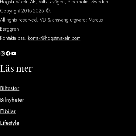
Högsta Växeln AB, Valhallavägen, Stockholm, Sweden.
Copyright 2015-2025 ©.
All rights reserved. VD & ansvarig utgivare: Marcus
Berggren
Kontakta oss:
kontakt@hogstavaxeln.com
Instagram
Facebook
YouTube
Läs mer
Biltester
Bilnyheter
Elbilar
Lifestyle