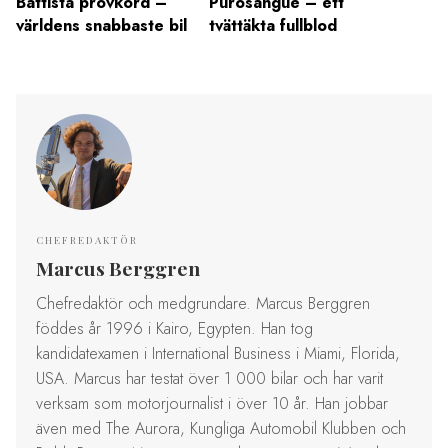
Battista provkörd –
Purosangue – ett
sålda
världens snabbaste bil
tvättäkta fullblod
2 mil
CHEFREDAKTÖR
Marcus Berggren
Chefredaktör och medgrundare. Marcus Berggren
föddes år 1996 i Kairo, Egypten. Han tog
kandidatexamen i International Business i Miami, Florida,
USA. Marcus har testat över 1 000 bilar och har varit
verksam som motorjournalist i över 10 år. Han jobbar
även med The Aurora, Kungliga Automobil Klubben och