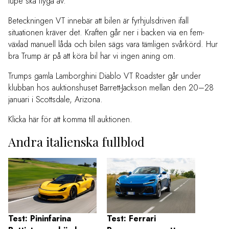
tupé ska flyga av.
Beteckningen VT innebär att bilen är fyrhjulsdriven ifall
situationen kräver det. Kraften går ner i backen via en fem-
växlad manuell låda och bilen sägs vara tämligen svårkörd. Hur
bra Trump är på att köra bil har vi ingen aning om.
Trumps gamla Lamborghini Diablo VT Roadster går under
klubban hos auktionshuset Barrett-Jackson mellan den 20–28
januari i Scottsdale, Arizona.
Klicka här för att komma till auktionen.
Andra italienska fullblod
Test: Pininfarina
Test: Ferrari
10 dy