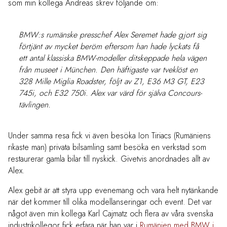
som min kollega Andreas skrev följande om:
BMW:s rumänske presschef Alex Seremet hade gjort sig
förtjänt av mycket beröm eftersom han hade lyckats få
ett antal klassiska BMW-modeller ditskeppade hela vägen
från museet i München. Den häftigaste var tveklöst en
328 Mille Miglia Roadster, följt av Z1, E36 M3 GT, E23
745i, och E32 750i. Alex var värd för själva Concours-
tävlingen.
Under samma resa fick vi även besöka Ion Tiriacs (Rumäniens
rikaste man) privata bilsamling samt besöka en verkstad som
restaurerar gamla bilar till nyskick. Givetvis anordnades allt av
Alex.
Alex gebit är att styra upp evenemang och vara helt nytänkande
när det kommer till olika modellanseringar och event. Det var
något även min kollega Karl Cajmatz och flera av våra svenska
industrikollegor fick erfara när han var i
Rumänien med BMW i