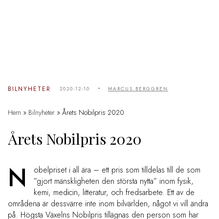
-
BILNYHETER
2020-12-10
MARCUS BERGGREN
Hem
»
Bilnyheter
»
Årets Nobilpris 2020
Årets Nobilpris 2020
N
obelpriset i all ära – ett pris som tilldelas till de som
”gjort mänskligheten den största nytta” inom fysik,
kemi, medicin, litteratur, och fredsarbete. Ett av de
områdena är dessvärre inte inom bilvärlden, något vi vill ändra
på. Högsta Växelns Nobilpris tillägnas den person som har