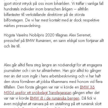
gjort störst intryck på oss inom bilvärlden. Vi träffar i vanliga fall
hundratals individer inom branschen årligen – alltifrån
bilfantaster till verkställande direktörer på de största
bilföretagen. De vi har mest kontakt med är dock respektive
märkes pressavdelning.
Högsta Växelns Nobilpris 2020 tillägnas Alex Seremet,
presschef på BMW Rumänien, en sann eldsjäl som förtjänar allt
och lite till.
Alex går alltid flera steg längre än nödvändigt för att engagera
journalister och i sin tur allmänheten. Han gör alltid tio gånger
mer än det som ingår i hans arbetsbeskrivning och vi har haft
den stora förmånen att jobba tillsammans med honom vid flera
tillfällen. Den första gången var när vi körde en
BMW X6
M50d uppför ett snöbelagt Transfagarasan
gången efter det
var när vi körde
BMW i8 i de rumänska bergen
. Då fick vi
även möjlighet att närvara på en utställning på ett rumänsk slott