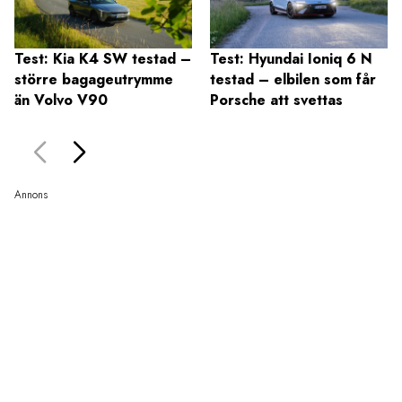
Test: Kia K4 SW testad –
Test: Hyundai Ioniq 6 N
större bagageutrymme
testad – elbilen som får
än Volvo V90
Porsche att svettas
Annons