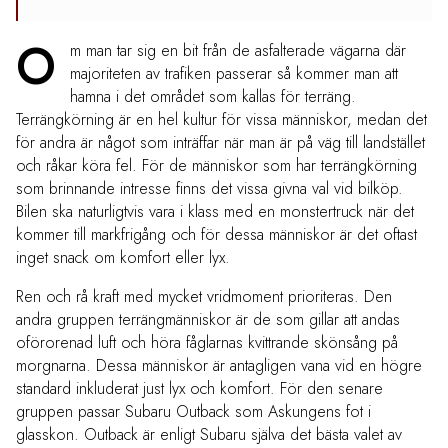
O
m man tar sig en bit från de asfalterade vägarna där
majoriteten av trafiken passerar så kommer man att
hamna i det området som kallas för terräng.
Terrängkörning är en hel kultur för vissa människor, medan det
för andra är något som inträffar när man är på väg till landstället
och råkar köra fel. För de människor som har terrängkörning
som brinnande intresse finns det vissa givna val vid bilköp.
Bilen ska naturligtvis vara i klass med en monstertruck när det
kommer till markfrigång och för dessa människor är det oftast
inget snack om komfort eller lyx.
Ren och rå kraft med mycket vridmoment prioriteras. Den
andra gruppen terrängmänniskor är de som gillar att andas
oförorenad luft och höra fåglarnas kvittrande skönsång på
morgnarna. Dessa människor är antagligen vana vid en högre
standard inkluderat just lyx och komfort. För den senare
gruppen passar Subaru Outback som Askungens fot i
glasskon. Outback är enligt Subaru själva det bästa valet av