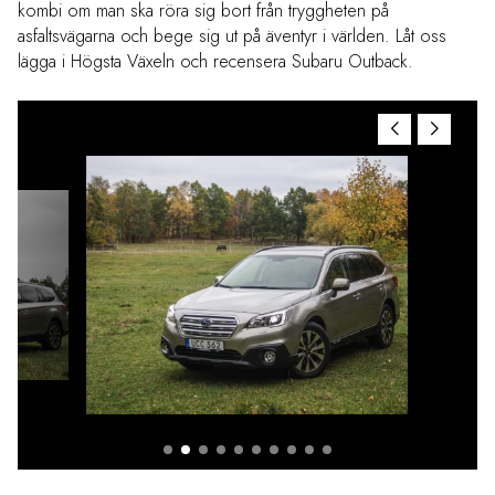
kombi om man ska röra sig bort från tryggheten på
asfaltsvägarna och bege sig ut på äventyr i världen. Låt oss
lägga i Högsta Växeln och recensera Subaru Outback.