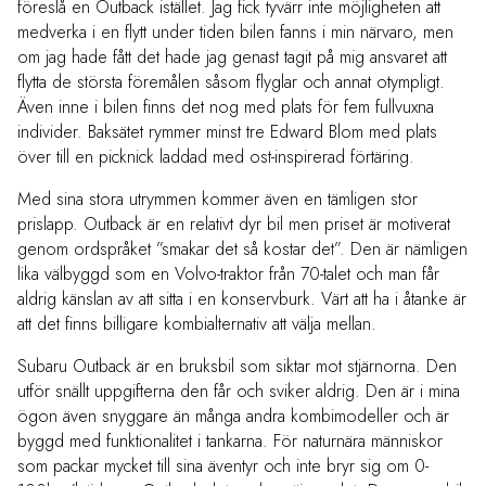
föreslå en Outback istället. Jag fick tyvärr inte möjligheten att
medverka i en flytt under tiden bilen fanns i min närvaro, men
om jag hade fått det hade jag genast tagit på mig ansvaret att
flytta de största föremålen såsom flyglar och annat otympligt.
Även inne i bilen finns det nog med plats för fem fullvuxna
individer. Baksätet rymmer minst tre Edward Blom med plats
över till en picknick laddad med ost-inspirerad förtäring.
Med sina stora utrymmen kommer även en tämligen stor
prislapp. Outback är en relativt dyr bil men priset är motiverat
genom ordspråket ”smakar det så kostar det”. Den är nämligen
lika välbyggd som en Volvo-traktor från 70-talet och man får
aldrig känslan av att sitta i en konservburk. Värt att ha i åtanke är
att det finns billigare kombialternativ att välja mellan.
Subaru Outback är en bruksbil som siktar mot stjärnorna. Den
utför snällt uppgifterna den får och sviker aldrig. Den är i mina
ögon även snyggare än många andra kombimodeller och är
byggd med funktionalitet i tankarna. För naturnära människor
som packar mycket till sina äventyr och inte bryr sig om 0-