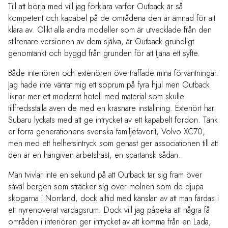
Till att börja med vill jag förklara varför Outback är så
kompetent och kapabel på de områdena den är ämnad för att
klara av. Olikt alla andra modeller som är utvecklade från den
stilrenare versionen av dem själva, är Outback grundligt
genomtänkt och byggd från grunden för att tjäna ett syfte.
Både interiören och exteriören överträffade mina förväntningar.
Jag hade inte väntat mig ett soprum på fyra hjul men Outback
liknar mer ett modernt hotell med material som skulle
tillfredsställa även de med en kräsnare inställning. Exteriört har
Subaru lyckats med att ge intrycket av ett kapabelt fordon. Tänk
er förra generationens svenska familjefavorit, Volvo XC70,
men med ett helhetsintryck som genast ger associationen till att
den är en hängiven arbetshäst, en spartansk sådan.
Man tvivlar inte en sekund på att Outback tar sig fram över
såväl bergen som sträcker sig över molnen som de djupa
skogarna i Norrland, dock alltid med känslan av att man färdas i
ett nyrenoverat vardagsrum. Dock vill jag påpeka att några få
områden i interiören ger intrycket av att komma från en Lada,