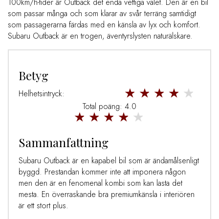
100km/h-tider är Outback det enda vettiga valet. Den är en bil
som passar många och som klarar av svår terräng samtidigt
som passagerarna färdas med en känsla av lyx och komfort.
Subaru Outback är en trogen, äventyrslysten naturälskare.
Betyg
Helhetsintryck:
Total poäng: 4.0
Sammanfattning
Subaru Outback är en kapabel bil som är ändamålsenligt
byggd. Prestandan kommer inte att imponera någon
men den är en fenomenal kombi som kan lasta det
mesta. En överraskande bra premiumkänsla i interiören
är ett stort plus.