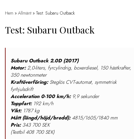
Hem
»
Allmänt
»
Test: Subaru Outback
Test: Subaru Outback
Subaru Outback 2.0D (2017)
Motor:
2,0-liters, fyrcylindrig, boxerdiesel, 150 hästkrafter,
350 newtonmeter
Kraftöverföring:
Steglös CVT-automat, symmetrisk
fyrhjulsdrift
Acceleration 0-100 km/h:
9,9 sekunder
Toppfart:
192 km/h
Vikt:
1787 kg
Mått (längd/höjd/bredd):
4815/1605/1840 mm
Pris:
343 700 SEK
(Testbil 408 700 SEK)