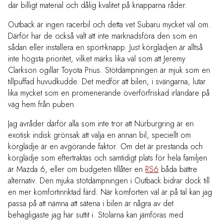
där billigt material och dålig kvalitet på knapparna råder.
Outback är ingen racerbil och detta vet Subaru mycket väl om.
Därför har de också valt att inte marknadsföra den som en
sådan eller installera en sport-knapp. Just körglädjen är alltså
inte högsta prioritet, vilket märks lika väl som att Jeremy
Clarkson ogillar Toyota Prius. Stötdämpningen är mjuk som en
tillpuffad huvudkudde. Det medför att bilen, i svängarna, lutar
lika mycket som en promenerande överförfriskad irländare på
väg hem från puben.
Jag avråder därför alla som inte tror att Nürburgring är en
exotisk indisk grönsak att välja en annan bil, speciellt om
körglädje är en avgörande faktor. Om det är prestanda och
körglädje som eftertraktas och samtidigt plats för hela familjen
är Mazda 6, eller om budgeten tillåter en
RS6
båda bättre
alternativ. Den mjuka stötdämpningen i Outback bidrar dock till
en mer komfortinriktad färd. När komforten väl är på tal kan jag
passa på att nämna att sätena i bilen är några av det
behagligaste jag har suttit i. Stolarna kan jämföras med