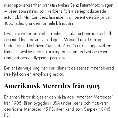
Mest uppmärksamhet drar utan tvekan Benz Patent-Motorwagen
– bilen som räknas som världens första serieproducerade
automobil. När Carl Benz lämnade in sitt patent den 29 januari
1886 lades grunden för hela bilindustrin.
I Miami kommer en körbar replika att rulla runt området och till
och med leda delar av fredagens Moda Classic-körning.
Undertecknad fick även åka med på en åktur och upplevelsen
kan bäst beskrivas som korsningen mellan en häst och vagn
utan häst och en flygande parkbänk.
Det är inte varje dag man ser bilens födelseattest materialiserad
i tre hjul och en encylindrig motor.
Amerikansk Mercedes från 1905
En annan historisk pjäs är den så kallade “American Mercedes”
från 1905. Bilen byggdes i USA under licens och motsvarar
den tidens Mercedes 45 PS, även känd som Simplex 40/45
PS.