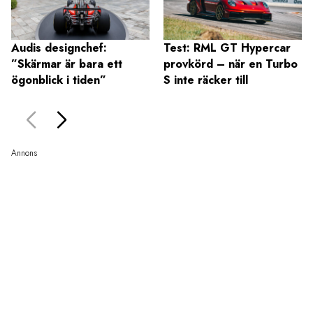
Audis designchef:
Test: RML GT Hypercar
”Skärmar är bara ett
provkörd – när en Turbo
ögonblick i tiden”
S inte räcker till
Annons