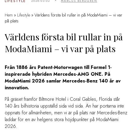
-
LIFESTYLE
2026-03-02
MARCUS BERGGREN
Hem
»
Lifestyle
»
Världens första bil rullar in på ModaMiami – vi var
på plats
Världens första bil rullar in på
ModaMiami – vi var på plats
Från 1886 års Patent-Motorwagen till Formel 1-
inspirerade hybriden Mercedes-AMG ONE. På
ModaMiami 2026 samlar Mercedes-Benz 140 år av
innovation.
På gräset framför Biltmore Hotel i Coral Gables, Florida står
140 års bilhistoria uppställd sida vid sida. Än har portarna inte
öppnats för allmänheten, men vi är på plats när Mercedes-Benz
laddar för en av helgens stora höjdpunkter på ModaMiami
2026.