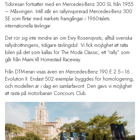
Tidsresan fortsätter med en Mercedes-Benz 300 SL från 1955
– Måsvingen. Intill står en rallyinspirerad Mercedes-Benz 300
SE som flirtar med märkets framgångar i 1960-talets
internationella tävlingar.
Det rör sig inte mindre än om Ewy Rosenqvists, alltså svenska
rallydrottningens, tidigare tävlingsbil. Vi fick möjlighet att ratta
bilen på det som kallas för The Moda Classic, ett ”rally” som
går från Miami till Homestad Raceway.
Från DTM-eran visas även en Mercedes-Benz 190 E 2.5–16
Evolution II. Endast 502 exemplar byggdes för homologering,
och modellen är i dag en samlarfavorit. Den gavs vi möjlighet
att rasta på motorbanan Concours Club.