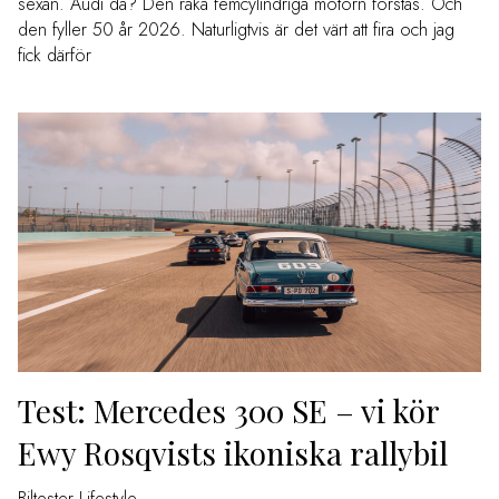
sexan. Audi då? Den raka femcylindriga motorn förstås. Och
den fyller 50 år 2026. Naturligtvis är det värt att fira och jag
fick därför
Test: Mercedes 300 SE – vi kör
Ewy Rosqvists ikoniska rallybil
Biltester
Lifestyle