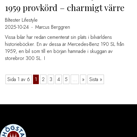
1959 provkörd – charmigt värre
Biltester
Lifestyle
2025-10-24
-
Marcus Berggren
Vissa bilar har redan cementerat sin plats i bilvärldens
historieböcker. En av dessa är Mercedes-Benz 190 SL från
1959, en bil som till en början hamnade i skuggan av
storebror 300 SL. I
Sida 1 av 6
1
2
3
4
5
...
»
Sista »