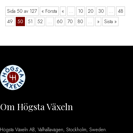
Sida 50 av 127
« Första
«
...
10
20
30
...
48
49
50
51
52
...
60
70
80
...
»
Sista »
Om Högsta Växeln
Högsta Växeln AB, Valhallavägen, Stockholm, Sweden.