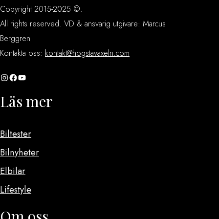
Copyright 2015-2025 ©.
All rights reserved. VD & ansvarig utgivare: Marcus
Berggren
Kontakta oss:
kontakt@hogstavaxeln.com
Instagram
Facebook
YouTube
Läs mer
Biltester
Bilnyheter
Elbilar
Lifestyle
Om oss