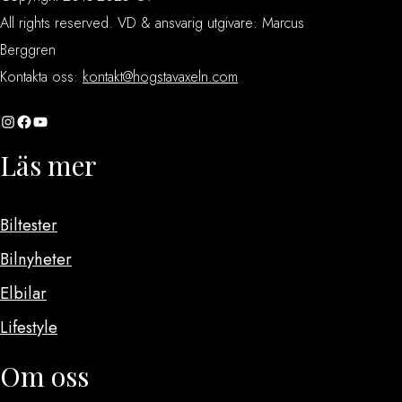
All rights reserved. VD & ansvarig utgivare: Marcus
Berggren
Kontakta oss:
kontakt@hogstavaxeln.com
Instagram
Facebook
YouTube
Läs mer
Biltester
Bilnyheter
Elbilar
Lifestyle
Om oss