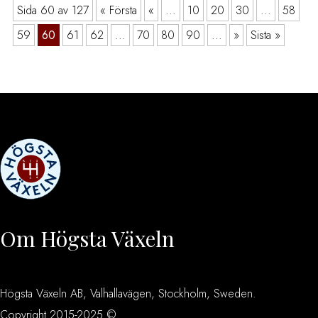
Sida 60 av 127
« Första
«
...
10
20
30
...
58
59
60
61
62
...
70
80
90
...
»
Sista »
Om Högsta Växeln
Högsta Växeln AB, Valhallavägen, Stockholm, Sweden.
Copyright 2015-2025 ©.