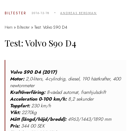
-
BILTESTER
2016-12-18
ANDREAS BERGMAN
Hem
»
Biltester
»
Test: Volvo S90 D4
Test: Volvo S90 D4
Volvo S90 D4 (2017)
Motor:
2,0-liters, 4-cylindrig, diesel, 190 hästkrafter, 400
newtonmeter
Kraftöverföring:
8-växlad automat, framhjulsdrift
Acceleration 0-100 km/h:
8,2 sekunder
Toppfart:
230 km/h
Vikt:
2270kg
Mått (längd/höjd/bredd):
4963/1443/1890 mm
Pris:
344 00 SEK