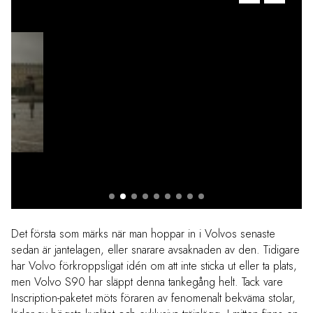
Det första som märks när man hoppar in i Volvos senaste
sedan är jantelagen, eller snarare avsaknaden av den. Tidigare
har Volvo förkroppsligat idén om att inte sticka ut eller ta plats,
men Volvo S90 har släppt denna tankegång helt. Tack vare
Inscription-paketet möts föraren av fenomenalt bekväma stolar,