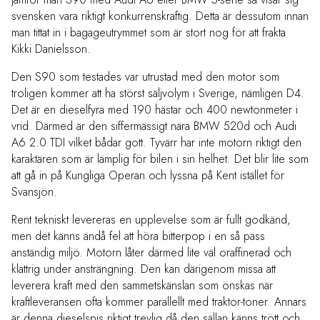
svensken vara riktigt konkurrenskraftig. Detta är dessutom innan
man tittat in i bagageutrymmet som är stort nog för att frakta
Kikki Danielsson.
Den S90 som testades var utrustad med den motor som
troligen kommer att ha störst säljvolym i Sverige, nämligen D4.
Det är en dieselfyra med 190 hästar och 400 newtonmeter i
vrid. Därmed är den siffermässigt nära BMW 520d och Audi
A6 2.0 TDI vilket bådar gott. Tyvärr har inte motorn riktigt den
karaktären som är lämplig för bilen i sin helhet. Det blir lite som
att gå in på Kungliga Operan och lyssna på Kent istället för
Svansjön.
Rent tekniskt levereras en upplevelse som är fullt godkänd,
men det känns ändå fel att höra bitterpop i en så pass
anständig miljö. Motorn låter därmed lite väl oraffinerad och
klattrig under ansträngning. Den kan därigenom missa att
leverera kraft med den sammetskänslan som önskas när
kraftleveransen ofta kommer parallellt med traktor-toner. Annars
är denna dieselspis riktigt trevlig då den sällan känns trött och