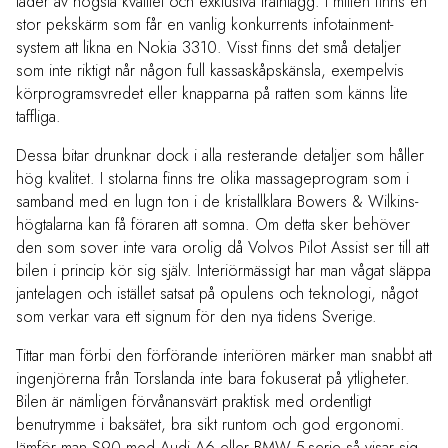
läder av högsta kvalitet och exklusiva träinlägg. I mitten finns en
stor pekskärm som får en vanlig konkurrents infotainment-
system att likna en Nokia 3310. Visst finns det små detaljer
som inte riktigt når någon full kassaskåpskänsla, exempelvis
körprogramsvredet eller knapparna på ratten som känns lite
taffliga.
Dessa bitar drunknar dock i alla resterande detaljer som håller
hög kvalitet. I stolarna finns tre olika massageprogram som i
samband med en lugn ton i de kristallklara Bowers & Wilkins-
högtalarna kan få föraren att somna. Om detta sker behöver
den som sover inte vara orolig då Volvos Pilot Assist ser till att
bilen i princip kör sig själv. Interiörmässigt har man vågat släppa
jantelagen och istället satsat på opulens och teknologi, något
som verkar vara ett signum för den nya tidens Sverige.
Tittar man förbi den förförande interiören märker man snabbt att
ingenjörerna från Torslanda inte bara fokuserat på ytligheter.
Bilen är nämligen förvånansvärt praktisk med ordentligt
benutrymme i baksätet, bra sikt runtom och god ergonomi.
Jämför man S90 med Audi A6 eller BMW 5-serie så visar sig