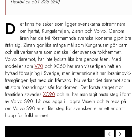
(Testbil ca 531 325 SEK)
D
et finns tre saker som ligger svenskarna extremt nära
om hjärtat, Kungafamiljen, Zlatan och Volvo. Genom
åren har de två förstnämnda svenska ikonerna gjort bra
ifrån sig. Zlatan gör lika många mål som Kungahuset gör barn
och allt verkar vara som det ska i det svenska folkhemmet.
Volvo däremot, har inte lyckats lika bra genom åren. Med
modeller som
V70
och XC60 har man visserligen haft en
hyfsad försäljning i Sverige, men internationellt har Ibrahimović-
framgången lyst med sin frånvaro. Nu verkar det däremot som
att stora förändringar står för dörren. Det första steget mot
framtiden stavades
XC90
och nu har man tagit nästa steg i form
av Volvo S90. Låt oss lägga i Högsta Växeln och ta reda på
om Volvo S90 är ett litet steg för svensken eller ett enormt
hopp för folkhemmet.