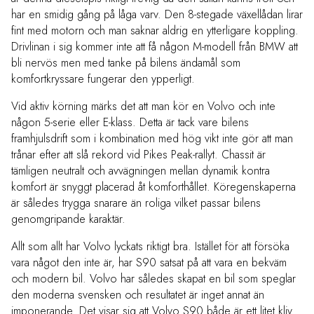
har en smidig gång på låga varv. Den 8-stegade växellådan lirar
fint med motorn och man saknar aldrig en ytterligare koppling.
Drivlinan i sig kommer inte att få någon M-modell från BMW att
bli nervös men med tanke på bilens ändamål som
komfortkryssare fungerar den ypperligt.
Vid aktiv körning märks det att man kör en Volvo och inte
någon 5-serie eller E-klass. Detta är tack vare bilens
framhjulsdrift som i kombination med hög vikt inte gör att man
trånar efter att slå rekord vid Pikes Peak-rallyt. Chassit är
tämligen neutralt och avvägningen mellan dynamik kontra
komfort är snyggt placerad åt komforthållet. Köregenskaperna
är således trygga snarare än roliga vilket passar bilens
genomgripande karaktär.
Allt som allt har Volvo lyckats riktigt bra. Istället för att försöka
vara något den inte är, har S90 satsat på att vara en bekväm
och modern bil. Volvo har således skapat en bil som speglar
den moderna svensken och resultatet är inget annat än
imponerande. Det visar sig att Volvo S90 både är ett litet kliv