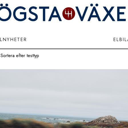
ILNYHETER
ELBI
Sortera efter testtyp