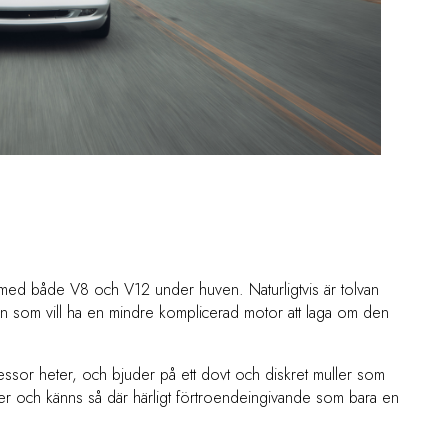
med både V8 och V12 under huven. Naturligtvis är tolvan
 den som vill ha en mindre komplicerad motor att laga om den
ressor heter, och bjuder på ett dovt och diskret muller som
er och känns så där härligt förtroendeingivande som bara en