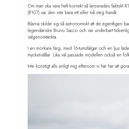
Om man ska vara helt korrekt så lanserades faktiskt
(R107) var den inte bara ett eller två steg framåt.
Bilarna skilde sig så astronomiskt att de egentligen
legendariske Bruno Sacco och var underbart tidsenli
välgenomtänkta.
I en mörkare färg, med 16-tumsfälgar och en ljus läderi
mycket-stålar. Lika väl passade modellen också en folk
Inte konstigt alls enligt mig eftersom vi här har att g