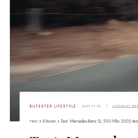
-
BILTESTER
LIFESTYLE
2025-11-25
ANDREAS B
Hem
»
Biltester
»
Test: Mercedes-Benz SL 500 från 2002 tes