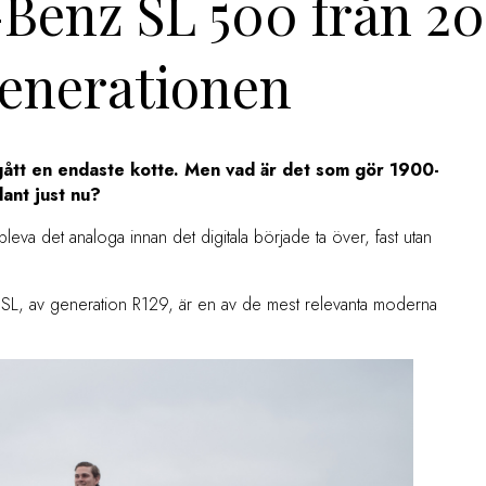
-Benz SL 500 från 2
generationen
gått en endaste kotte. Men vad är det som gör 1900-
dant just nu?
ppleva det analoga innan det digitala började ta över, fast utan
es SL, av generation R129, är en av de mest relevanta moderna