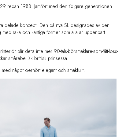
 R129 redan 1988. Jämfört med den tidigare generationen
 bara delade koncept. Den då nya SL designades av den
g med raka och kantiga former som alla är uppenbart
nteriör blir detta inte mer 90-tals-börsmäklare-som-fått-loss-
kär smårebellisk brittisk prinsessa.
öra med något oerhört elegant och smakfullt.