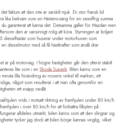
 faktum att den inte är särskilt mjuk. En stor fransk bil
 vara lika bekväm som en Hästens-säng för en sexsiffrig summa
du garanterat att känna det. Detsamma gäller för Mazdan men
ersom den är vansinnigt rolig att köra. Styrningen är briljant
175 dieselhästar som huserar under motorhuven som
 en dieselmotor med så få hästkrafter som ändå drar
det är på motorväg. I högre hastigheter går den ytterst stabilt
anteras lite som i en
Skoda Superb
. Bilen känns som en
nsta lilla förändring av nosens vinkel till marken, ett
sliga, något som resulterar i att man ofta genomför en
tigheten ett snäpp nedåt.
 bakhjulen vrids i motsatt riktning av framhjulen under 80 km/h
framhjulen i över 80 km/h för att förbättra filbyten på
fungerar alldeles utmärkt, bilen känns som att den slingrar sig
tigheter tycker jag dock att bilen börjar kännas vinglig, vilket