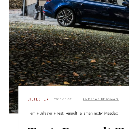
-
BILTESTER
2016-10-02
ANDREAS BERGMAN
Hem
»
Biltester
»
Test: Renault Talisman möter Mazda6