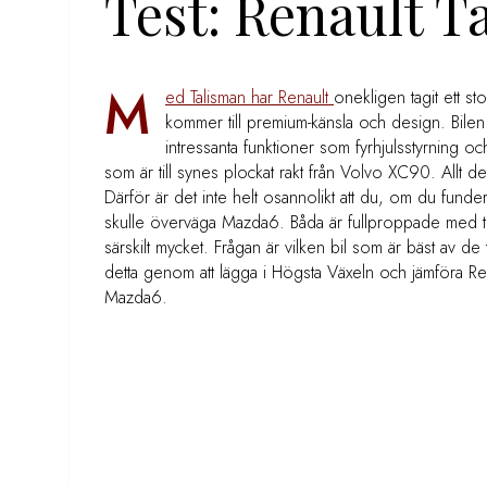
Test: Renault 
M
ed Talisman har Renault
onekligen tagit ett sto
kommer till premium-känsla och design. Bi
intressanta funktioner som fyrhjulsstyrning oc
som är till synes plockat rakt från Volvo XC90. Allt detta 
Därför är det inte helt osannolikt att du, om du funde
skulle överväga Mazda6. Båda är fullproppade med t
särskilt mycket. Frågan är vilken bil som är bäst av de 
detta genom att lägga i Högsta Växeln och jämföra Re
Mazda6.