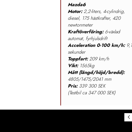
Mazda6
Motor:
2,2-liters, 4-cylindrig,
diesel, 175 hästkrafter, 420
newtonmeter
Kraftöverföring:
6-växlad
automat, fyrhjulsdrift
Acceleration 0-100 km/h:
9,
sekunder
Toppfart:
209 km/h
Vikt:
1565kg
Mått (längd/höjd/bredd):
4805/1475/2041 mm
Pris:
339 300 SEK
(Testbil ca 347 000 SEK)