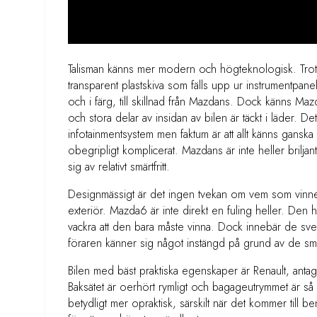
Talisman känns mer modern och högteknologisk. Trots
transparent plastskiva som fälls upp ur instrumentpane
och i färg, till skillnad från Mazdans. Dock känns Mazd
och stora delar av insidan av bilen är täckt i läder. Dett
infotainmentsystem men faktum är att allt känns ganska
obegripligt komplicerat. Mazdans är inte heller brilja
sig av relativt smärtfritt.
Designmässigt är det ingen tvekan om vem som vinner.
exteriör. Mazda6 är inte direkt en fuling heller. Den ha
vackra att den bara måste vinna. Dock innebär de svep
föraren känner sig något instängd på grund av de sm
Bilen med bäst praktiska egenskaper är Renault, antag
Baksätet är oerhört rymligt och bagageutrymmet är så stor
betydligt mer opraktisk, särskilt när det kommer till b