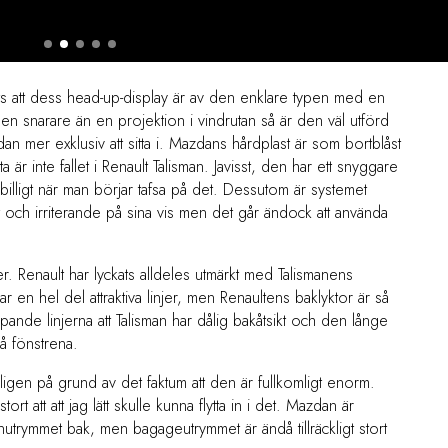
 att dess head-up-display är av den enklare typen med en
len snarare än en projektion i vindrutan så är den väl utförd
an mer exklusiv att sitta i. Mazdans hårdplast är som bortblåst
a är inte fallet i Renault Talisman. Javisst, den har ett snyggare
 billigt när man börjar tafsa på det. Dessutom är systemet
nt och irriterande på sina vis men det går ändock att använda
 Renault har lyckats alldeles utmärkt med Talismanens
r en hel del attraktiva linjer, men Renaultens baklyktor är så
ande linjerna att Talisman har dålig bakåtsikt och den långe
å fönstrena.
ligen på grund av det faktum att den är fullkomligt enorm.
t att att jag lätt skulle kunna flytta in i det. Mazdan är
enutrymmet bak, men bagageutrymmet är ändå tillräckligt stort