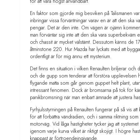
för att vara högst användbart.
En faktor som gjorde mig besviken på Talismanen var det
inbringar vissa förväntningar varav en är att den ska
pengar. Det är den inte. Om vägen är ojämn kommer 
man förväntar sig inte att den ska vara superbekväm eft
och chassit är mycket välstämt. Dessutom känns de 
åtminstone 220. Hur Mazda har lyckats med att bygga
ordentligt är för mig ännu ett mysterium.
Det finns en situation i vilken Renaulten briljerar och 
och de gupp som tenderar att förstöra upplevelsen h
flygande matta som går genom guppet helt plant, utan mi
intressant fenomen. Dock är bromsarna på tok för kän
panikbromsning när man enbart ämnade att justera has
Fyrhjulsstyrningen på Renaulten fungerar på så vis att
för att förbättra vändradien, och i samma riktning som 
motorväg. Vid låga hastigheter tycker jag att systemet 
igenom varje kurva vilket är riktigt skojigt. I högre has
knappast är förtroendeingivande.