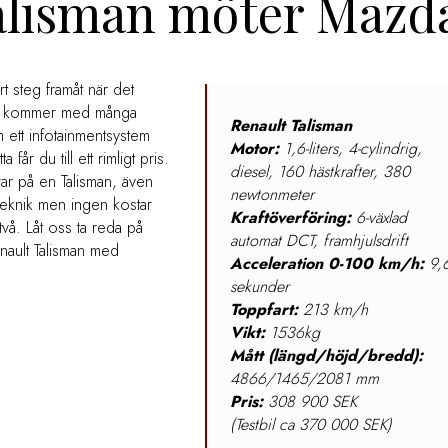
Talisman möter Mazd
rt steg framåt när det
len kommer med många
Renault Talisman
h ett infotainmentsystem
Motor:
1,6-liters, 4-cylindrig,
får du till ett rimligt pris.
diesel, 160 hästkrafter, 380
rar på en Talisman, även
newtonmeter
eknik men ingen kostar
Kraftöverföring:
6-växlad
två. Låt oss ta reda på
automat DCT, framhjulsdrift
nault Talisman med
Acceleration 0-100 km/h:
9,
sekunder
Toppfart:
213 km/h
Vikt:
1536kg
Mått (längd/höjd/bredd):
4866/1465/2081 mm
Pris:
308 900 SEK
(Testbil ca 370 000 SEK)