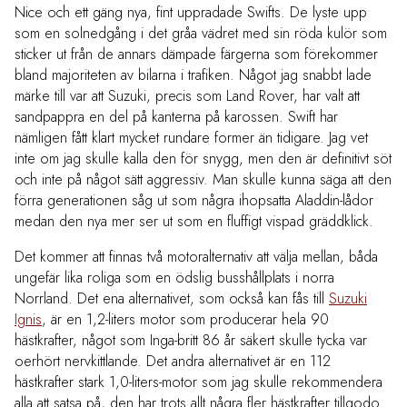
Nice och ett gäng nya, fint uppradade Swifts. De lyste upp
som en solnedgång i det gråa vädret med sin röda kulör som
sticker ut från de annars dämpade färgerna som förekommer
bland majoriteten av bilarna i trafiken. Något jag snabbt lade
märke till var att Suzuki, precis som Land Rover, har valt att
sandpappra en del på kanterna på karossen. Swift har
nämligen fått klart mycket rundare former än tidigare. Jag vet
inte om jag skulle kalla den för snygg, men den är definitivt söt
och inte på något sätt aggressiv. Man skulle kunna säga att den
förra generationen såg ut som några ihopsatta Aladdin-lådor
medan den nya mer ser ut som en fluffigt vispad gräddklick.
Det kommer att finnas två motoralternativ att välja mellan, båda
ungefär lika roliga som en ödslig busshållplats i norra
Norrland. Det ena alternativet, som också kan fås till
Suzuki
Ignis
, är en 1,2-liters motor som producerar hela 90
hästkrafter, något som Inga-britt 86 år säkert skulle tycka var
oerhört nervkittlande. Det andra alternativet är en 112
hästkrafter stark 1,0-liters-motor som jag skulle rekommendera
alla att satsa på, den har trots allt några fler hästkrafter tillgodo.