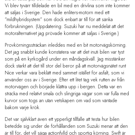
Vi blev tyvärr tilldelade en bil med en drivlina som inte kommer
att säljas i Sverige. Den hade enliters-motorn med ett
”mildhybridsystem” som dock enbart är till för att sänka
förbrukningen. (Uppdatering: Suzuki har nu meddelat att det
motoralternativet jag prövade kommer att säljas i Sverige.)
Provkörningssträckan inleddes med en bit motorvägskörning.
Det jag snabbt kunde konstatera var att det inuti bilen var tyst
som på en kyrkogård under en måndagskväll. Jag misstänker
dock starkt att det till stor del beror på att motorvägsnätet runt
Nice verkar vara beklätt med sammet istället för asfalt, som vi
använder oss av i Sverige. Efter ett litet tag vek rutten av från
motorvägen och började klättra upp i bergen. Detta var en
sträcka med relativt smala och slingriga vägar som var fulla med
kurvor som togs an utan vetskapen om vad som väntade
bakom varje krök.
Det var självklart även ett ypperligt tillfälle att testa hur bilen
betedde sig under de förhållanden som Suzuki menar att den
är till för, det vill säga actionfylld och sportig körning. Swift är