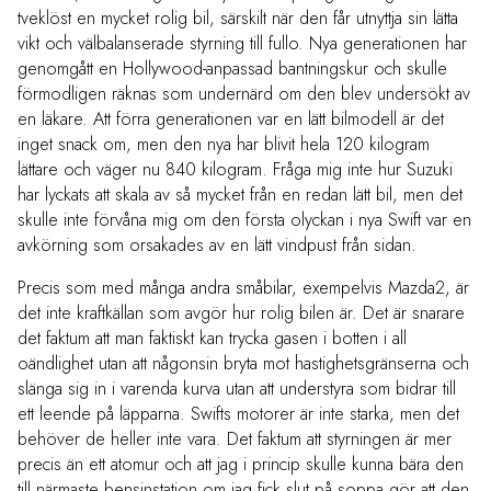
tveklöst en mycket rolig bil, särskilt när den får utnyttja sin lätta
vikt och välbalanserade styrning till fullo. Nya generationen har
genomgått en Hollywood-anpassad bantningskur och skulle
förmodligen räknas som undernärd om den blev undersökt av
en läkare. Att förra generationen var en lätt bilmodell är det
inget snack om, men den nya har blivit hela 120 kilogram
lättare och väger nu 840 kilogram. Fråga mig inte hur Suzuki
har lyckats att skala av så mycket från en redan lätt bil, men det
skulle inte förvåna mig om den första olyckan i nya Swift var en
avkörning som orsakades av en lätt vindpust från sidan.
Precis som med många andra småbilar, exempelvis Mazda2, är
det inte kraftkällan som avgör hur rolig bilen är. Det är snarare
det faktum att man faktiskt kan trycka gasen i botten i all
oändlighet utan att någonsin bryta mot hastighetsgränserna och
slänga sig in i varenda kurva utan att understyra som bidrar till
ett leende på läpparna. Swifts motorer är inte starka, men det
behöver de heller inte vara. Det faktum att styrningen är mer
precis än ett atomur och att jag i princip skulle kunna bära den
till närmaste bensinstation om jag fick slut på soppa gör att den