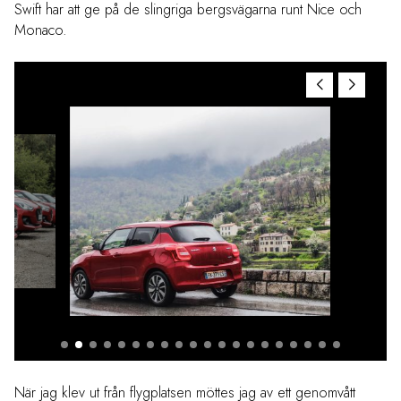
Swift har att ge på de slingriga bergsvägarna runt Nice och
Monaco.
När jag klev ut från flygplatsen möttes jag av ett genomvått