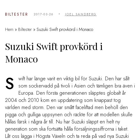
-
BILTESTER
2017-03-26
JOEL SANDBERG
Hem
»
Biltester
»
Suzuki Swift provkörd i Monaco
Suzuki Swift provkörd i
Monaco
S
wift har länge varit en viktig bil för Suzuki. Den har sålt
som sockervadd på tivoli i Asien och tämligen bra även i
Europa. Den första generationen släpptes globalt år
2004 och 2010 kom en uppdatering som knappast tog
världen med storm. Den var smått faceliftad men behöll den
pigga och gulliga uppsynen och räckte för att modellen skulle
hållas färsk i några år till. Nu har Suzuki släppt en helt ny
generation som ska fortsätta hålla försäljningssiffrorna i taket.
Låt oss lägga i Högsta Växeln och ta reda på vad nya Suzuki