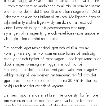
Trots att nya Jaguar XF är en stor sedan känns den väldigt
flink
– mycket tack vare användningen av aluminium som har bantat
bilen en hel del – det är den lättaste bilen i segmentet. Det är
i det stora hela en helt briljant bil att köra. Möjligheten finns att
välja mellan fyra olika lägen – dynamisk, normal, eco och
vinter. I dynamiska läget blir gasresponsen mer rapp,
styrningen blir aningen tyngre och växellådan växlar snabbare
vilket gör bilen oerhört snabbfotad.
Det normala läget räcker dock gott och väl till all typ av
körning, vare sig man kör som en racerförare på landsväg
eller ligger och trycker på motorvägen. I eco-läget känns bilen
dock aningen svampig men ligger man och kör på
motorvägen är det absolut det vettigaste valet. Vinter-läget var
väldigt trevligt på kvällskvisten när temperaturen föll och det
gjorde bilen mer kontrollerbar med sina 300 hästkrafter och
bakhjulsdrift när det var halt på vägarna.
Det mest imponerande är att bilen inte understyr för fem öre
om man nu inte tar en oerhört snäv kurva lite för fort men