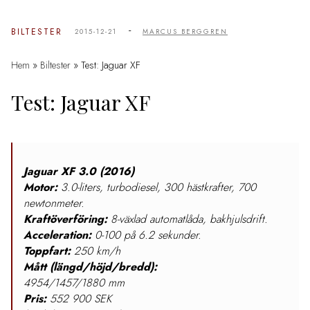
-
BILTESTER
2015-12-21
MARCUS BERGGREN
Hem
»
Biltester
»
Test: Jaguar XF
Test: Jaguar XF
Jaguar XF 3.0 (2016)
Motor:
3.0-liters, turbodiesel, 300 hästkrafter, 700
newtonmeter.
Kraftöverföring:
8-växlad automatlåda, bakhjulsdrift.
Acceleration:
0-100 på 6.2 sekunder.
Toppfart:
250 km/h
Mått (längd/höjd/bredd):
4954/1457/
1880 mm
Pris:
552 900 SEK