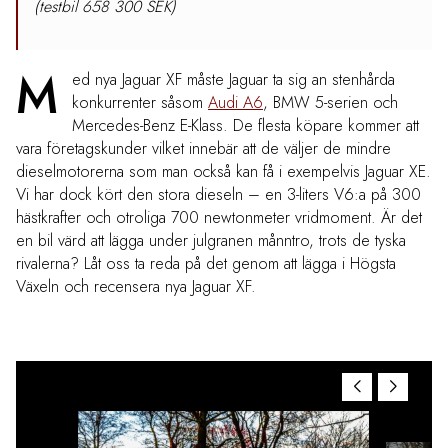
(testbil 658 300 SEK)
M
ed nya Jaguar XF måste Jaguar ta sig an stenhårda
konkurrenter såsom
Audi A6
, BMW 5-serien och
Mercedes-Benz E-Klass. De flesta köpare kommer att
vara
företagskunder vilket innebär att de
väljer de mindre
dieselmotorerna som man också kan få i exempelvis Jaguar XE.
Vi har dock kört den stora dieseln – en 3-liters V6:a på 300
hästkrafter och otroliga 700 newtonmeter vridmoment. Är det
en bil värd att lägga under julgranen månntro, trots de tyska
rivalerna? Låt oss ta reda på det genom att lägga i Högsta
Växeln och recensera nya Jaguar XF.