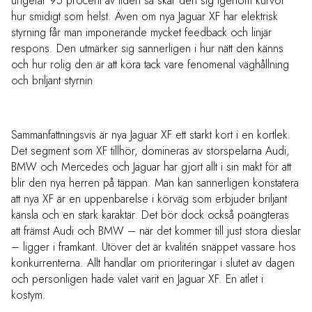
ungefär 95 procent av tiden så skär den sig igenom kurvor
hur smidigt som helst. Även om nya Jaguar XF har elektrisk
styrning får man imponerande mycket feedback och linjär
respons. Den utmärker sig sannerligen i hur nätt den känns
och hur rolig den är att köra tack vare fenomenal väghållning
och briljant styrnin
Sammanfattningsvis är nya Jaguar XF ett starkt kort i en kortlek.
Det segment som XF tillhör, domineras av storspelarna Audi,
BMW och Mercedes och Jaguar har gjort allt i sin makt för att
blir den nya herren på täppan. Man kan sannerligen konstatera
att nya XF är en uppenbarelse i körväg som erbjuder briljant
känsla och en stark karaktär. Det bör dock också poängteras
att främst Audi och BMW – när det kommer till just stora dieslar
– ligger i framkant. Utöver det är kvalitén snäppet vassare hos
konkurrenterna. Allt handlar om prioriteringar i slutet av dagen
och personligen hade valet varit en Jaguar XF. En atlet i
kostym.