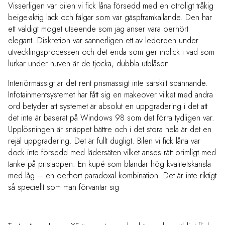
Visserligen var bilen vi fick låna försedd med en otroligt tråkig
beige-aktig lack och fälgar som var gäspframkallande. Den har
ett väldigt moget utseende som jag anser vara oerhört
elegant. Diskretion var sannerligen ett av ledorden under
utvecklingsprocessen och det enda som ger inblick i vad som
lurkar under huven är de tjocka, dubbla utblåsen.
Interiörmässigt är det rent prismässigt inte särskilt spännande.
Infotainmentsystemet har fått sig en makeover vilket med andra
ord betyder att systemet är absolut en uppgradering i det att
det inte är baserat på Windows 98 som det förra tydligen var.
Upplösningen är snäppet bättre och i det stora hela är det en
rejäl uppgradering. Det är
fullt dugligt. Bilen vi fick låna var
dock inte försedd med lädersäten vilket anses rätt orimligt med
tanke på prislappen. En kupé som blandar hög kvalitetskänsla
med låg – en oerhört paradoxal kombination. Det är inte riktigt
så speciellt som man förväntar sig