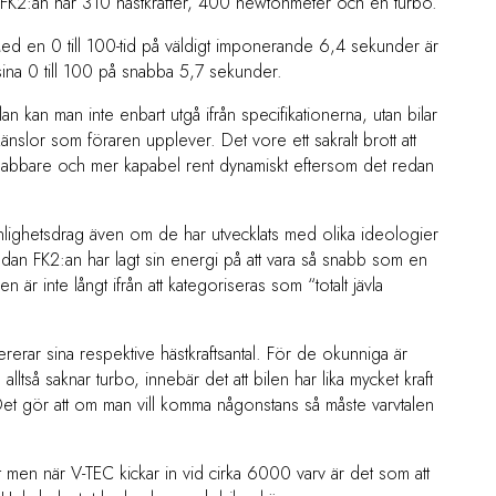
. FK2:an har 310 hästkrafter, 400 newtonmeter och en turbo.
ed en 0 till 100-tid på väldigt imponerande 6,4 sekunder är
na 0 till 100 på snabba 5,7 sekunder.
an kan man inte enbart utgå ifrån specifikationerna, utan bilar
lor som föraren upplever. Det vore ett sakralt brott att
snabbare och mer kapabel rent dynamiskt eftersom det redan
sonlighetsdrag även om de har utvecklats med olika ideologier
an FK2:an har lagt sin energi på att vara så snabb som en
en är inte långt ifrån att kategoriseras som “totalt jävla
vererar sina respektive hästkraftsantal. För de okunniga är
tså saknar turbo, innebär det att bilen har lika mycket kraft
 Det gör att om man vill komma någonstans så måste varvtalen
t men när V-TEC kickar in vid cirka 6000 varv är det som att