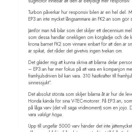
sugmotor innebär att den är betydligt mer responsiv
Turbon påverkar hur responsiv bilen är en hel del. M
EP3:an inte mycket långsammare än FK2:an som gör si
Jämför man två bilar som det skiljer ett decennium mell
som dessa handlar onekligen om körglädje och de käns
krona barnet FK2 som vinnare enbart för att den är 
är spikat, det råder det givetvis ingen tvekan om.
Det gläder mig att kunna skriva att bilarna delar per
– EP3:an har mer fokus på att vara en kompanjon med
framhjulsdriven bil kan vara. 310 hästkrafter till framhjul
sinnessjukt”.
Det absolut största som skiljer bilarna åt är hur de le
Honda kända för sina V-TEC-motorer. På EP3.an, som all
på låga varv (det vill säga vridmoment) som en jojo.
vara
väldigt höga.
Upp till ungefär 5000 varv händer det inte jättemycke