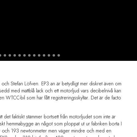
ma och Stefan Löfven. EP3:an är betydligt mer diskret även om
rsedd med mattblå lack och ett motorljud vars decibelnivå kan
n WTCC-bil som har fått registreringsskyltar. Det är de facto
det faktiskt stämmer bortsett från motorljudet som inte är
skt hemmabygge än något som ploppat ut ur fabriken borta I
fter och 193 newtonmeter men väger mindre och med en