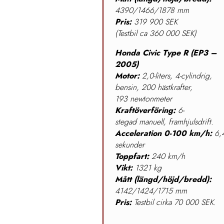
4390/1466/1878 mm
Pris:
319 900 SEK
(Testbil ca 360 000 SEK)
Honda Civic Type R (EP3 –
2005)
Motor:
2,0-liters, 4-cylindrig,
bensin, 200 hästkrafter,
193 newtonmeter
Kraftöverföring:
6-
stegad manuell, framhjulsdrift.
Acceleration 0-100 km/h:
6,
sekunder
Toppfart:
240 km/h
Vikt:
1321 kg
Mått (längd/höjd/bredd):
4142/1424/1715 mm
Pris:
Testbil cirka 70 000 SEK.