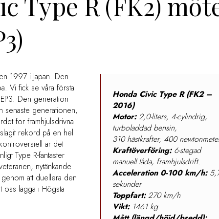
ic Type R (FK2) möt
P3)
gen 1997 i Japan. Den
a. Vi fick se våra första
Honda Civic Type R (FK2 –
 EP3. Den generation
2016)
en senaste generationen,
Motor:
2,0-liters, 4-cylindrig,
rdet för framhjulsdrivna
turboladdad bensin,
slagit rekord på en hel
310 hästkrafter, 400 newtonmete
ntroversiell är det
Kraftöverföring:
6-stegad
ligt Type R-fantaster
manuell låda, framhjulsdrift.
 veteranen, nytänkande
Acceleration 0-100 km/h:
5,
t genom att duellera den
sekunder
 oss lägga i Högsta
Toppfart:
270 km/h
Vikt:
1461 kg
Mått (längd/höjd/bredd):