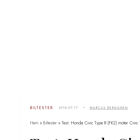
-
BILTESTER
2016-07-17
MARCUS BERGGREN
Hem
»
Biltester
»
Test: Honda Civic Type R (FK2) möter Civic