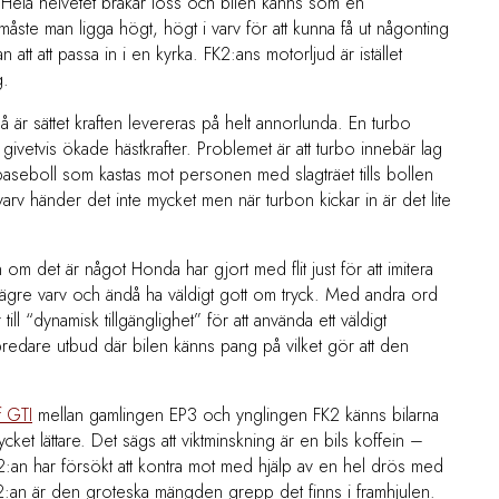
ck. Hela helvetet brakar loss och bilen känns som en
åste man ligga högt, högt i varv för att kunna få ut någonting
an att att passa in i en kyrka. FK2:ans motorljud är istället
g.
 är sättet kraften levereras på helt annorlunda. En turbo
 givetvis ökade hästkrafter. Problemet är att turbo innebär lag
 baseboll som kastas mot personen med slagträet tills bollen
varv händer det inte mycket men när turbon kickar in är det lite
ven om det är något Honda har gjort med flit just för att imitera
i lägre varv och ändå ha väldigt gott om tryck. Med andra ord
l “dynamisk tillgänglighet” för att använda ett väldigt
tt bredare utbud där bilen känns pang på vilket gör att den
 GTI
mellan gamlingen EP3 och ynglingen FK2 känns bilarna
ycket lättare. Det sägs att viktminskning är en bils koffein –
an har försökt att kontra mot med hjälp av en hel drös med
K2:an är den groteska mängden grepp det finns i framhjulen.