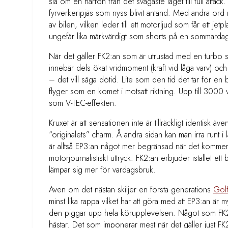
slå om en hårfön från det svagaste läget till full atta
fyrverkeripjäs som nyss blivit antänd. Med andra ord m
av bilen, vilken leder till ett motorljud som får ett jetpl
ungefär lika märkvärdigt som shorts på en sommarda
När det gäller FK2:an som är utrustad med en turbo så
innebär dels ökat vridmoment (kraft vid låga varv) och
– det vill säga dötid. Lite som den tid det tar för en
flyger som en komet i motsatt riktning. Upp till 3000 
som V-TEC-effekten.
Kruxet är att sensationen inte är tillräckligt identisk ä
“originalets” charm. Å andra sidan kan man irra runt 
är alltså EP3:an något mer begränsad när det kommer til
motorjournalistiskt uttryck. FK2:an erbjuder istället e
lämpar sig mer för vardagsbruk.
Även om det nästan skiljer en första generations
Golf
minst lika rappa vilket har att göra med att EP3:an är m
den piggar upp hela körupplevelsen. Något som FK2:
hästar. Det som imponerar mest när det gäller just F