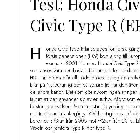
Test: Honda Civ
Civic Type R (E
H
onda Civic Type R lanserades för första gån
första generationen (EK9) kom aldrig till Europ
exemplar 2001 i form av Honda Civic Type R
som anses vara den bästa. I fjol lanserade Honda d
FK2. Innan den officiellt hade lanserats slog den reko
bilar på Nürburgring och på senare tid har den även 
del andra banor. Det som gör nykomlingen aningen ko
faktum att den använder sig av en turbo, något som en
förstör upplevelsen. Men hur står sig ynglingen mot
mot traditionella
tankegångar? Vi har tagit reda på de
berömda EP3:an från 2005 mot FK2:an från 2015. Låt
Växeln och jämföra Type R mot Type R.