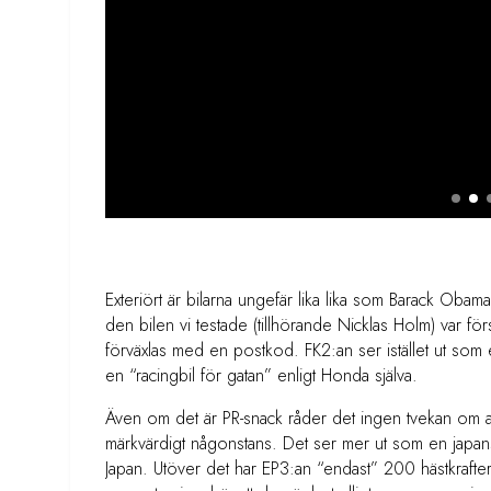
Exteriört är bilarna ungefär lika lika som Barack Oba
den bilen vi testade (tillhörande Nicklas Holm) var fö
förväxlas med en postkod. FK2:an ser istället ut som e
en “racingbil för gatan” enligt Honda själva.
Även om det är PR-snack råder det ingen tvekan om att 
märkvärdigt någonstans. Det ser mer ut som en japan
Japan. Utöver det har EP3:an “endast” 200 hästkra