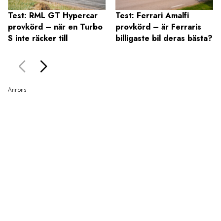
Test: RML GT Hypercar
Test: Ferrari Amalfi
provkörd – när en Turbo
provkörd – är Ferraris
S inte räcker till
billigaste bil deras bästa?
Annons