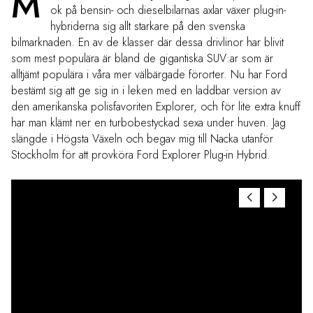
M
ok på bensin- och dieselbilarnas axlar växer plug-in-
hybriderna sig allt starkare på den svenska
bilmarknaden. En av de klasser där dessa drivlinor har blivit
som mest populära är bland de gigantiska SUV:ar som är
alltjämt populära i våra mer välbärgade förorter. Nu har Ford
bestämt sig att ge sig in i leken med en laddbar version av
den amerikanska polisfavoriten Explorer, och för lite extra knuff
har man klämt ner en turbobestyckad sexa under huven. Jag
slängde i Högsta Växeln och begav mig till Nacka utanför
Stockholm för att provköra Ford Explorer Plug-in Hybrid.