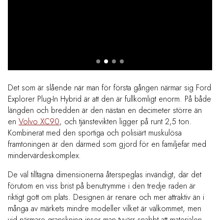
Det som är slående när man för första gången närmar sig Ford
Explorer Plug-In Hybrid är att den är fullkomligt enorm. På både
längden och bredden är den nästan en decimeter större än
en
Volvo XC90
, och tjänstevikten ligger på runt 2,5 ton.
Kombinerat med den sportiga och polisiärt muskulösa
framtoningen är den därmed som gjord för en familjefar med
mindervärdeskomplex.
De väl tilltagna dimensionerna återspeglas invändigt, där det
förutom en viss brist på benutrymme i den tredje raden är
riktigt gott om plats. Designen är renare och mer attraktiv än i
många av märkets mindre modeller vilket är välkommet, men
vid närmare granskning inser man tyvärr snabbt att materialen