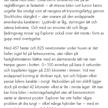
väghållningen är fantastisk – att stressa bilen runt kurvor känns
ungefär lika smidigt som att navigera ett kryssningsfartyg genom
Stockholms skärgård – utan snarare på den avslappnade
amerikanska karaktären. Ljudnivån är låg, styrningen lätt och
sätena bekväma. Och med sin enorma vikt och långa
fjädringsväg mosar sig Explorer också över det mesta i form av
gupp med övertygelse.
Med 457 hästar och 825 newtonmeter under huven är det
heller inget fel på fartresurserna, utan nålen på
hastighetsmätaren klättrar med en alarmerande takt när man
trampar gasen i botten. 0–100 avverkas på bara 6 sekunder
och toppfarten ligger på 230 kilometer i timmen. Vid mer
avslappnad körning är drivlinan mjuk, tyst och följsam vilket
passar bilens karaktär i övrigt. Räckvidden på ren eldrift ligger
dock på endast 42 kilometer vilket är lite i minsta laget. Att man
kan köra bilen i motorvägshastighet utan att bensinmotorn
startar är däremot positivt. Explorer har inte heller några
problem att dra tungt – vilket många hybrider har – med en