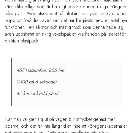
känns lika billiga som är brukligt hos Ford med rikliga mängder
hård plast. Även utseendet på infotainmentsystemet Sync känns
hopplöst föråldrat, även om det har begåvats med ett antal nya
funktioner. I en så stor och mastig truck som denna hade jag
även uppskattat en riktig växelspak att vila handen på istället för
en liten plastpuck.
457 Hästkrafter, 825 Nm
0-100 på 6 sekunder
42 km räckvidd på el
När man väl ger sig ut på vägen blir intrycket genast mer
positivt, och det tar inte lång tid att inse att köregenskaperna är
det bästa med bilen. Detta beror emellertid inte på att