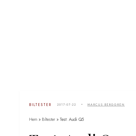
-
BILTESTER
2017-07-22
MARCUS BERGGREN
Hem
»
Biltester
»
Test: Audi Q5