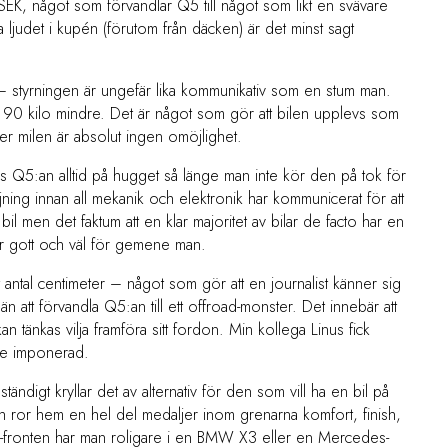
SEK, något som förvandlar Q5 till något som likt en svävare
 ljudet i kupén (förutom från däcken) är det minst sagt
 – styrningen är ungefär lika kommunikativ som en stum man.
90 kilo mindre. Det är något som gör att bilen upplevs som
ter milen är absolut ingen omöjlighet.
Q5:an alltid på hugget så länge man inte kör den på tok för
öjning innan all mekanik och elektronik har kommunicerat för att
bil men det faktum att en klar majoritet av bilar de facto har en
er gott och väl för gemene man.
 antal centimeter – något som gör att en journalist känner sig
 att förvandla Q5:an till ett offroad-monster. Det innebär att
an tänkas vilja framföra sitt fordon. Min kollega Linus fick
ade imponerad.
ndigt kryllar det av alternativ för den som vill ha en bil på
och ror hem en hel del medaljer inom grenarna komfort, finish,
je-fronten har man roligare i en BMW X3 eller en Mercedes-