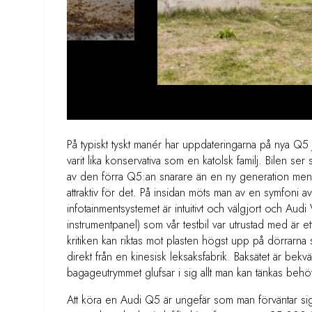
På typiskt tyskt manér har uppdateringarna på nya Q5 j
varit lika konservativa som en katolsk familj. Bilen ser 
av den förra Q5:an snarare än en ny generation men 
attraktiv för det. På insidan möts man av en symfoni av
infotainmentsystemet är intuitivt och välgjort och Audi V
instrumentpanel) som vår testbil var utrustad med är ett
kritiken kan riktas mot plasten högst upp på dörrarna
direkt från en kinesisk leksaksfabrik. Baksätet är bekvä
bagageutrymmet glufsar i sig allt man kan tänkas beh
Att köra en Audi Q5 är ungefär som man förväntar sig