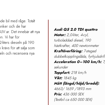
de bil med råge. Totalt
abriker och de har
Audi Q5 2.0 TDI quattro
SUV:ar. Det innebär att nya
Motor:
2,0-liter, 4-cyl,
n. Vi har för
turboladdad diesel, 190
 2-liters dieseln på 190
hästkrafter, 400 newtonmeter
krävs för att sälja som
Kraftöverföring:
7-stegad
äxeln och recensera nya
dubbelkopplingslåda, fyrhjulsdrif
Acceleration 0–100 km/h:
7
sekunder
Toppfart:
218 km/h
Vikt:
1845 kg
Mått (längd/höjd/bredd):
4663/ 1659 /1893 mm
Pris:
436 000 SEK
(Testbil ca 650 000 SEK)