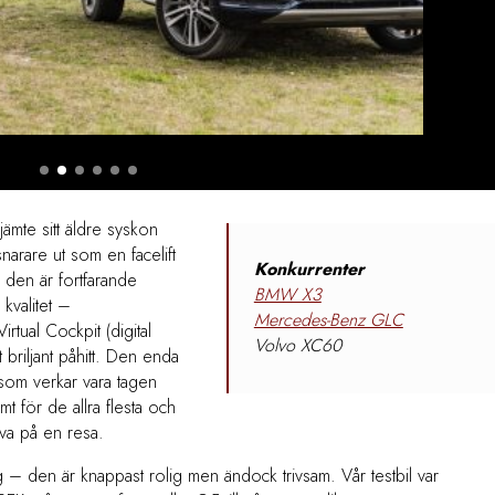
ämte sitt äldre syskon
snarare ut som en facelift
Konkurrenter
den är fortfarande
BMW X3
 kvalitet –
Mercedes-Benz GLC
irtual Cockpit (digital
Volvo XC60
 briljant påhitt. Den enda
 som verkar vara tagen
mt för de allra flesta och
öva på en resa.
 – den är knappast rolig men ändock trivsam. Vår testbil var