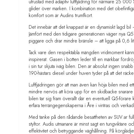
utrustad med adaptiv luftfjädring för närmare 25 000 
glider över marken. I kombination med det obefintliga
komfort som är Audins trumfkort.
Det innebär att det knappast är en dynamiskt lagd bil
Jämfört med den tidigare generationen väger nya Q5 
piggare och drar mindre bränsle – att ligga på 0,6 li
Tack vare den respektabla mängden vridmoment känns 
inspirerat. Gasen i botten leder till en märkbar fördr
i sin tur skjuta iväg bilen. Den är absolut ingen snabb 
190-hästars diesel under huven tyder på att det räck
Luftfjädringen gör att man även kan höja bilen med ett
mindre nervös att köra upp för en skidbacke snarare än
bilen tar sig fram överallt där en eventuell Q5-förare k
erfara terrängegenskaperna i Åre i vintras och verk
Med tanke på den rådande besattheten av SUV:ar fullstä
styltor. Audis utmanare är minst sagt en tungviktare 
effektivitet och betryggande väghållning. På körgläd