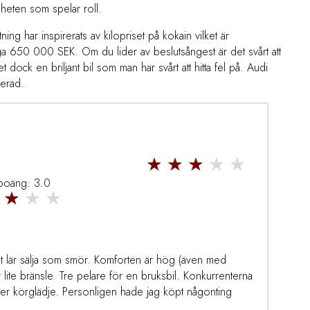
heten som spelar roll.
ning har inspirerats av kilopriset på kokain vilket är
driga 650 000 SEK. Om du lider av beslutsångest är det svårt att
det dock en briljant bil som man har svårt att hitta fel på. Audi
gerad.
 poäng: 3.0
t lär sälja som smör. Komforten är hög (även med
r lite bränsle. Tre pelare för en bruksbil. Konkurrenterna
 mer körglädje. Personligen hade jag köpt någonting