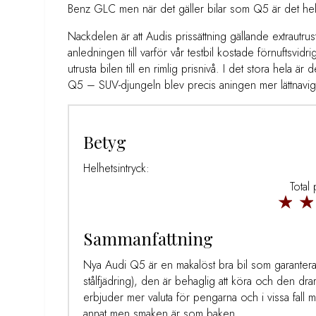
Benz GLC men när det gäller bilar som Q5 är det hel
Nackdelen är att Audis prissättning gällande extrautrust
anledningen till varför vår testbil kostade förnuftsvi
utrusta bilen till en rimlig prisnivå. I det stora hela är 
Q5 – SUV-djungeln blev precis aningen mer lättnavi
Betyg
Helhetsintryck:
Total
Sammanfattning
Nya Audi Q5 är en makalöst bra bil som garantera
stålfjädring), den är behaglig att köra och den dra
erbjuder mer valuta för pengarna och i vissa fall
annat men smaken är som baken.