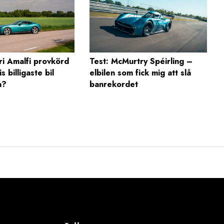
ri Amalfi provkörd
Test: McMurtry Spéirling –
s billigaste bil
elbilen som fick mig att slå
a?
banrekordet