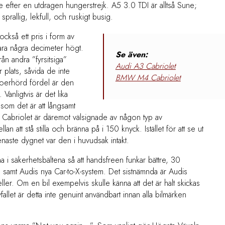
are efter en utdragen hungerstrejk. A5 3.0 TDI är alltså Sune;
prallig, lekfull, och ruskigt busig.
ckså ett pris i form av
ara några decimeter högt.
Se även:
från andra ”fyrsitsiga”
Audi A3 Cabriolet
 plats, såvida de inte
BMW M4 Cabriolet
 oerhörd fördel är den
anligtvis är det lika
 som det är att långsamt
 Cabriolet är däremot välsignade av någon typ av
 att stå stilla och bränna på i 150 knyck. Istället för att se ut
naste dygnet var den i huvudsak intakt.
a i säkerhetsbältena så att handsfreen funkar bättre, 30
 samt Audis nya Car-to-X-system. Det sistnämnda är Audis
r. Om en bil exempelvis skulle känna att det är halt skickas
vfallet är detta inte genuint användbart innan alla bilmärken