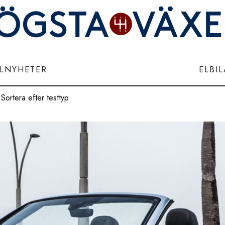
ILNYHETER
ELBI
Sortera efter testtyp