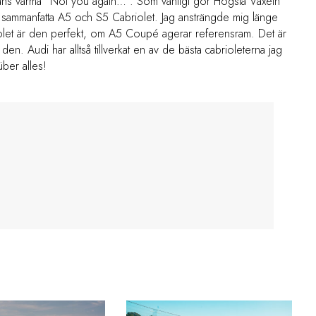
nans varma ”Not you again…”. Som vanligt gör Högsta Växeln
ka sammanfatta A5 och S5 Cabriolet. Jag ansträngde mig länge
briolet är den perfekt, om A5 Coupé agerar referensram. Det är
den. Audi har alltså tillverkat en av de bästa cabrioleterna jag
über alles!