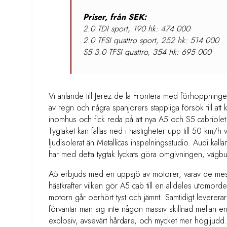
Priser, från SEK:
2.0 TDI sport, 190 hk: 474 000
2.0 TFSI quattro sport, 252 hk: 514 000
S5 3.0 TFSI quattro, 354 hk: 695 000
Vi anlände till Jerez de la Frontera med förhoppning
av regn och några spanjorers stappliga försök till a
inomhus och fick reda på att nya A5 och S5 cabriolet 
Tygtaket kan fällas ned i hastigheter upp till 50 km/
ljudisolerat än Metallicas inspelningsstudio. Audi kallar
har med detta tygtak lyckats göra omgivningen, vägbuller
A5 erbjuds med en uppsjö av motorer, varav de mest 
hästkrafter vilken gör A5 cab till en alldeles utomorde
motorn går oerhört tyst och jämnt. Samtidigt levere
förväntar man sig inte någon massiv skillnad mellan 
explosiv, avsevärt hårdare, och mycket mer högljudd. 