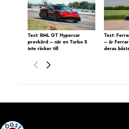
Test: RML GT Hypercar
Test: Ferra
provkörd – när en Turbo S
– är Ferrari
inte räcker till
deras bäst