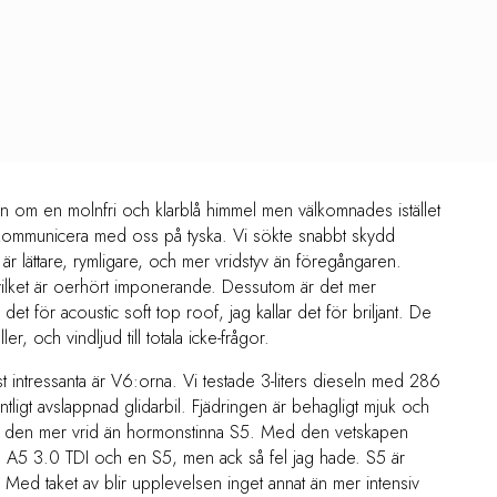
en om en molnfri och klarblå himmel men välkomnades istället
tt kommunicera med oss på tyska. Vi sökte snabbt skydd
är lättare, rymligare, och mer vridstyv än föregångaren.
h vilket är oerhört imponerande. Dessutom är det mer
 det för acoustic soft top roof, jag kallar det för briljant. De
, och vindljud till totala icke-frågor.
intressanta är V6:orna. Vi testade 3-liters dieseln med 286
ntligt avslappnad glidarbil. Fjädringen är behagligt mjuk och
rar den mer vrid än hormonstinna S5. Med den vetskapen
en A5 3.0 TDI och en S5, men ack så fel jag hade. S5 är
Med taket av blir upplevelsen inget annat än mer intensiv