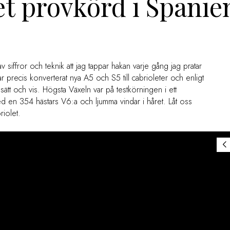
et provkörd i Spanie
av siffror och teknik att jag tappar hakan varje gång jag pratar
r precis konverterat nya A5 och S5 till cabrioleter och enligt
sätt och vis. Högsta Växeln var på testkörningen i ett
ed en 354 hästars V6:a och ljumma vindar i håret. Låt oss
iolet.