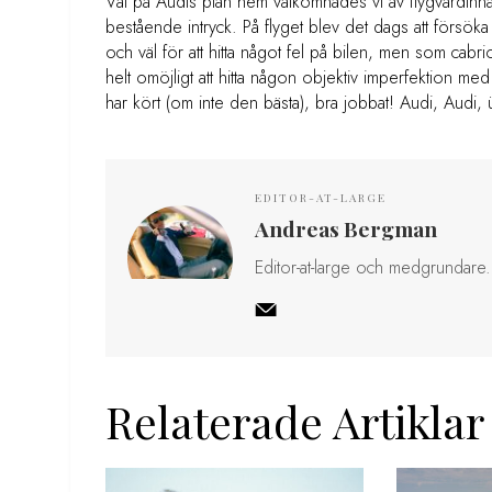
Väl på Audis plan hem välkomnades vi av flygvärdin
bestående intryck. På flyget blev det dags att försö
och väl för att hitta något fel på bilen, men som ca
helt omöjligt att hitta någon objektiv imperfektion med 
har kört (om inte den bästa), bra jobbat! Audi, Audi, 
EDITOR-AT-LARGE
Andreas Bergman
Editor-at-large och medgrundare.
Relaterade Artiklar