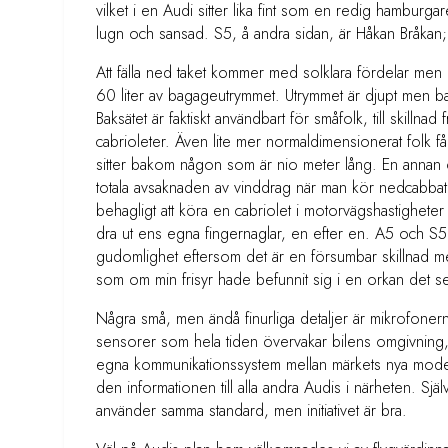
vilket i en Audi sitter lika fint som en redig hamburg
lugn och sansad. S5, å andra sidan, är Håkan Bråkan; s
Att fälla ned taket kommer med solklara fördelar men o
60 liter av bagageutrymmet. Utrymmet är djupt men b
Baksätet är faktiskt användbart för småfolk, till skillnad 
cabrioleter. Även lite mer normaldimensionerat folk får
sitter bakom någon som är nio meter lång. En annan
totala avsaknaden av vinddrag när man kör nedcabbat. V
behagligt att köra en cabriolet i motorvägshastigheter
dra ut ens egna fingernaglar, en efter en. A5 och S5
gudomlighet eftersom det är en försumbar skillnad mellan
som om min frisyr hade befunnit sig i en orkan det se
Några små, men ändå finurliga detaljer är mikrofonern
sensorer som hela tiden övervakar bilens omgivning,
egna kommunikationssystem mellan märkets nya modelle
den informationen till alla andra Audis i närheten. Själ
använder samma standard, men initiativet är bra.