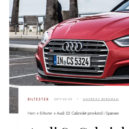
-
BILTESTER
2017-02-25
ANDREAS BERGMAN
Hem
»
Biltester
»
Audi S5 Cabriolet provkörd i Spanien