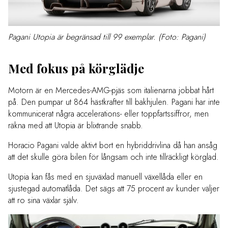
Pagani Utopia är begränsad till 99 exemplar. (Foto: Pagani)
Med fokus på körglädje
Motorn är en Mercedes-AMG-pjäs som italienarna jobbat hårt
på. Den pumpar ut 864 hästkrafter till bakhjulen. Pagani har inte
kommunicerat några accelerations- eller toppfartssiffror, men
räkna med att Utopia är blixtrande snabb.
Horacio Pagani valde aktivt bort en hybriddrivlina då han ansåg
att det skulle göra bilen för långsam och inte tillräckligt körglad.
Utopia kan fås med en sjuväxlad manuell växellåda eller en
sjustegad automatlåda. Det sägs att 75 procent av kunder väljer
att ro sina växlar själv.