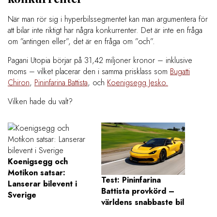
När man rör sig i hyperbilssegmentet kan man argumentera för
att bilar inte riktigt har några konkurrenter. Det är inte en fråga
om ”antingen eller”, det är en fråga om ”och”.
Pagani Utopia börjar på 31,42 miljoner kronor – inklusive
moms – vilket placerar den i samma prisklass som
Bugatti
Chiron
,
Pininfarina Battista
, och
Koenigsegg Jesko.
Vilken hade du valt?
Koenigsegg och
Motikon satsar:
Test: Pininfarina
Bugat
Lanserar bilevent i
Battista provkörd –
Sverige
världens snabbaste bil