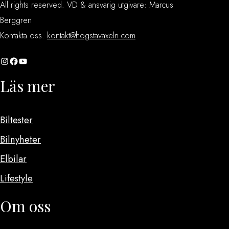
All rights reserved. VD & ansvarig utgivare: Marcus
Berggren
Kontakta oss:
kontakt@hogstavaxeln.com
Instagram
Facebook
YouTube
Läs mer
Biltester
Bilnyheter
Elbilar
Lifestyle
Om oss