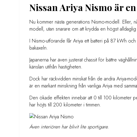
Nissan Ariya Nismo är en
Nu kommer nästa generations Nismo-modell. Eller, nå
modell, utan snarare om att krydda en högst alldaglig
I Nismo-utförande får Ariya ett batteri på 87 kWh och
bakaxeln.
Japanerna har även justerat chassit för bättre väghålln
känslan utifrån hastigheten.
Dock har räckvidden minskat från de andra Ariya-mode
är en markant minskning från vanliga Ariya med samma
Den ökade effekten innebär att 0 till 100 kilometer 
har höjts till 200 kilometer i timmen.
Även interiören har blivit lite sportigare.