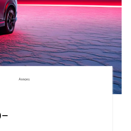
Annons
o-