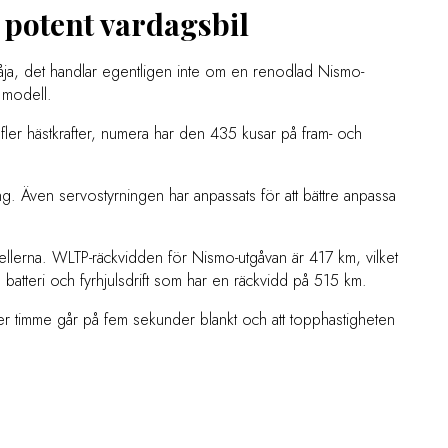
 potent vardagsbil
ja, det handlar egentligen inte om en renodlad Nismo-
 modell.
 fler hästkrafter, numera har den 435 kusar på fram- och
ing. Även servostyrningen har anpassats för att bättre anpassa
llerna. WLTP-räckvidden för Nismo-utgåvan är 417 km, vilket
 batteri och fyrhjulsdrift som har en räckvidd på 515 km.
per timme går på fem sekunder blankt och att topphastigheten