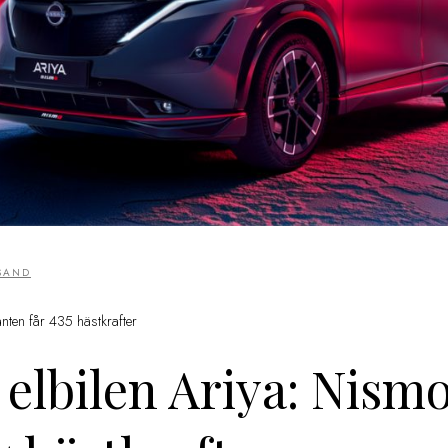
ESAND
nten får 435 hästkrafter
elbilen Ariya: Nism