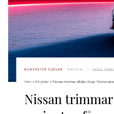
-
BILNYHETER
ELBILAR
2024-10-26
KARLA JERR
Hem
»
Bilnyheter
»
Nissan trimmar elbilen Ariya: Nismo-varia
Nissan trimmar 