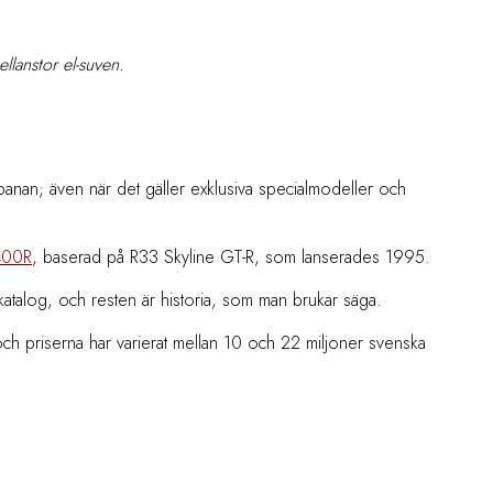
llanstor el-suven.
banan; även när det gäller exklusiva specialmodeller och
400R
, baserad på R33 Skyline GT-R, som lanserades 1995.
rskatalog, och resten är historia, som man brukar säga.
ch priserna har varierat mellan 10 och 22 miljoner svenska