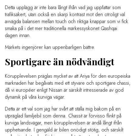
Detta upplägg är inte bara långt ifrån vad jag uppfattar som
trafiksäkert, utan också en skarp kontrast mot den otroligt väl
avvägda balansen mellan touch och riktiga knappar som vi fick
smaka på i det mer traditionella märkessyskonet Qashqai
dagen innan.
Märkets ingenjörer kan uppenbarligen bättre.
Sportigare än nödvändigt
Körupplevelsen präglas mycket av att Ariya för den europeiska
marknaden har begåvats med ett styvare och sportigare chassi,
då vi européer enligt Nissan är särskilt intresserade av god
dynamik på våra kurviga vägar.
Detta är ett val som jag har svårt att ställa mig bakom på en
utpräglad familjebil som denna. Chassit är förvisso flinkt på
kurviga landsvägar, men körupplevelsen är ändå långt ifrån
upphetsande. I gengäld är bilen onödigt stötig, och särskilt