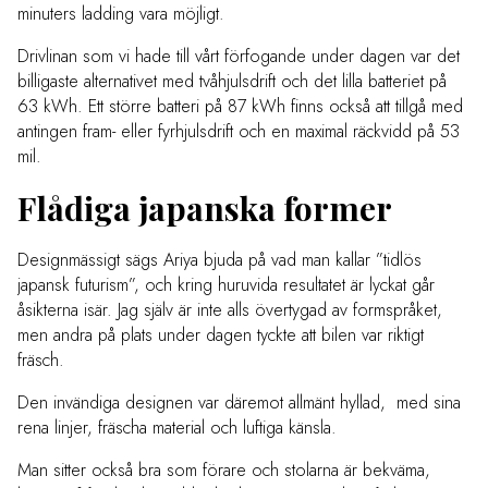
minuters ladding vara möjligt.
Drivlinan som vi hade till vårt förfogande under dagen var det
billigaste alternativet med tvåhjulsdrift och det lilla batteriet på
63 kWh. Ett större batteri på 87 kWh finns också att tillgå med
antingen fram- eller fyrhjulsdrift och en maximal räckvidd på 53
mil.
Flådiga japanska former
Designmässigt sägs Ariya bjuda på vad man kallar ”tidlös
japansk futurism”, och kring huruvida resultatet är lyckat går
åsikterna isär. Jag själv är inte alls övertygad av formspråket,
men andra på plats under dagen tyckte att bilen var riktigt
fräsch.
Den invändiga designen var däremot allmänt hyllad, med sina
rena linjer, fräscha material och luftiga känsla.
Man sitter också bra som förare och stolarna är bekväma,