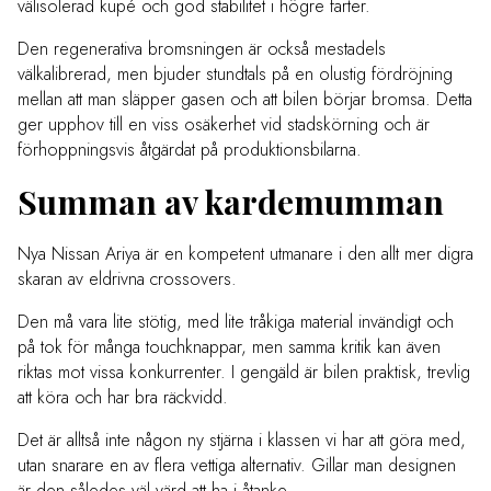
välisolerad kupé och god stabilitet i högre farter.
Den regenerativa bromsningen är också mestadels
välkalibrerad, men bjuder stundtals på en olustig fördröjning
mellan att man släpper gasen och att bilen börjar bromsa. Detta
ger upphov till en viss osäkerhet vid stadskörning och är
förhoppningsvis åtgärdat på produktionsbilarna.
Summan av kardemumman
Nya Nissan Ariya är en kompetent utmanare i den allt mer digra
skaran av eldrivna crossovers.
Den må vara lite stötig, med lite tråkiga material invändigt och
på tok för många touchknappar, men samma kritik kan även
riktas mot vissa konkurrenter. I gengäld är bilen praktisk, trevlig
att köra och har bra räckvidd.
Det är alltså inte någon ny stjärna i klassen vi har att göra med,
utan snarare en av flera vettiga alternativ. Gillar man designen
är den således väl värd att ha i åtanke.