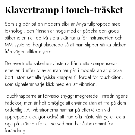
Klavertramp i touch-träsket
Som sig bör på en modern elbil är Ariya fullproppad med
teknologi, och Nissan är noga med att påpeka den goda
säkerheten i att de två stora skärmarna för instrumenten och
MMI-systemet högt placerade så att man slipper sänka blicken
från vägen alltför mycket.
De eventuella säkerhetsvinsterna från detta kompenseras
emellertid effektivt av att man har gått i modefällan att plocka
bort i stort sett alla fysiska knappar till fördel för touch-diton,
som signalerar varje klick med en lätt vibration.
Touchknapparna är förvisso snyggt integrerade i inredningens
trädekor, men är helt omöjliga att använda utan att titta på dem
ordentligt. Att vibrationerna hamnar på efterkälken vid
upprepade klick gör också att man ofta måste slänga ett extra
öga på skärmen för att se vad man har åstadkommit för
förändring.