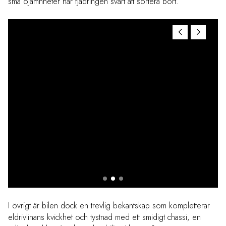
små ojämnheter har fjädringen svårt att sortera bort.
I övrigt är bilen dock en trevlig bekantskap som kompletterar
eldrivlinans kvickhet och tystnad med ett smidigt chassi, en