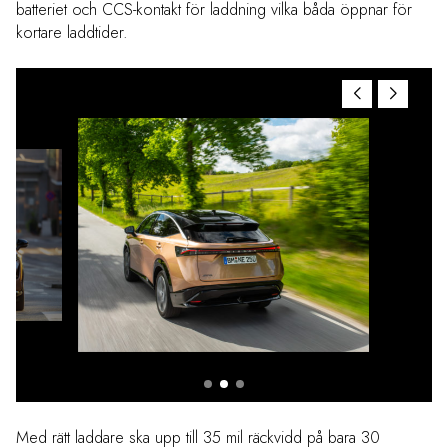
batteriet och CCS-kontakt för laddning vilka båda öppnar för
kortare laddtider.
Med rätt laddare ska upp till 35 mil räckvidd på bara 30