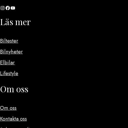
Instagram
Facebook
YouTube
Läs mer
Biltester
Bilnyheter
Elbilar
Lifestyle
Om oss
Om oss
Kontakta oss