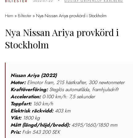
-
BILTESTER
2022-07-22
GUSTAF GRIPENLÖF KARLBERG
Hem
»
Biltester
»
Nya Nissan Ariya provkörd i Stockholm
Nya Nissan Ariya provkörd i
Stockholm
Nissan Ariya (2022)
Motor:
Elmotor fram, 215 hästkrafter, 300 newtonmeter
Kraftöverföring:
Steglös automatlåda, framhjulsdrift
Acceleration:
0-100 km/h: 7,5 sekunder
Toppfart:
160 km/h
Elektrisk räckvidd:
403 km
Vikt:
1800 kg
Mått (längd/höjd/bredd):
4595/1660/1850 mm
Pris:
Från 543 200 SEK