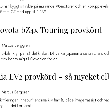
har byggt sitt rykte på mullrande V8-motorer och en körupplevelse
dörrars GT med upp till 1 169
Toyota bZ4x Touring provkörd 
Marcus Berggren
bi-bilar krymper så det knakar. Då verkar japanerna se sin chans och
och begav mig till Slovenien för en
Kia EV2 provkörd – så mycket el
Marcus Berggren
ektrifieringen inneburit enorma kliv framåt, både imagemässigt och va
ngen i det koreanska