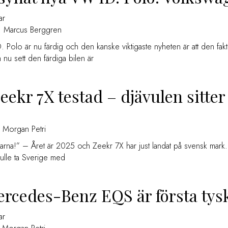
ar
Marcus Berggren
 Polo är nu färdig och den kanske viktigaste nyheten är att den fakti
u sett den färdiga bilen är
eekr 7X testad – djävulen sitter
Morgan Petri
rna!” – Året är 2025 och Zeekr 7X har just landat på svensk mark. Fj
ulle ta Sverige med
rcedes-Benz EQS är första tys
ar