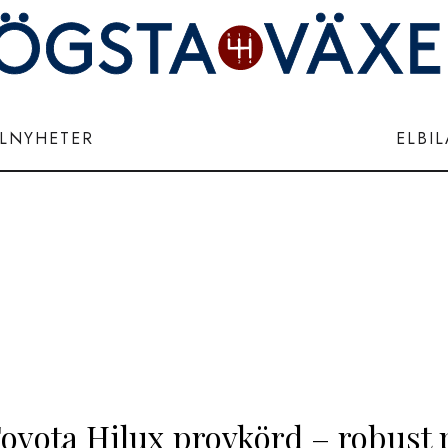
ILNYHETER
ELBI
Toyota Hilux provkörd – robust 