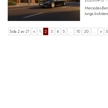
2026-04-15
-
Mercedes-Benz 
tunga bokstaven
Sida 2 av 21
«
1
2
3
4
5
...
10
20
...
»
S