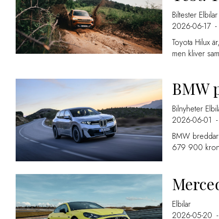
Biltester
Elbilar
2026-06-17
-
Toyota Hilux är
men kliver samt
BMW pr
Bilnyheter
Elbil
2026-06-01
-
BMW breddar i
679 900 kronor
Merced
Elbilar
2026-05-20
-