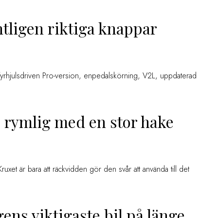
tligen riktiga knappar
yrhjulsdriven Pro-version, enpedalskörning, V2L, uppdaterad
– rymlig med en stor hake
ruxet är bara att räckvidden gör den svår att använda till det
ens viktigaste bil på länge