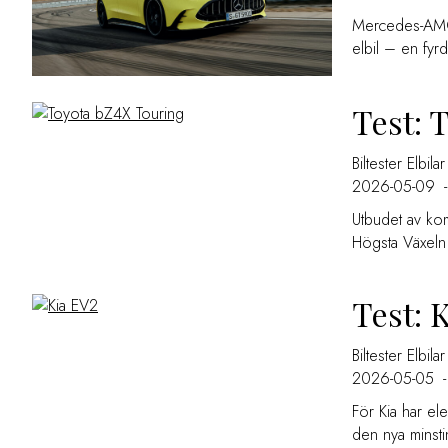
Mercedes-AMG 
elbil – en fyr
Test: 
Biltester
Elbilar
2026-05-09
-
Utbudet av kom
Högsta Växeln 
Test: 
Biltester
Elbilar
2026-05-05
-
För Kia har el
den nya minsti