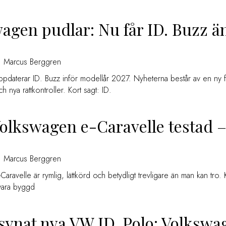
agen pudlar: Nu får ID. Buzz än
Marcus Berggren
pdaterar ID. Buzz inför modellår 2027. Nyheterna består av en ny f
ch nya rattkontroller. Kort sagt: ID.
Volkswagen e-Caravelle testad 
Marcus Berggren
ravelle är rymlig, lättkörd och betydligt trevligare än man kan tro. K
 vara byggd
 synat nya VW ID. Polo: Volkswag