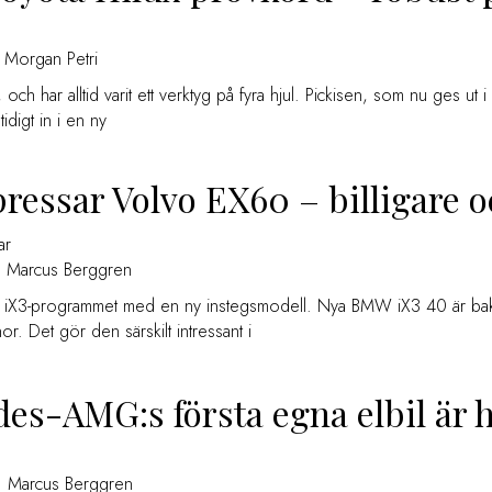
Morgan Petri
, och har alltid varit ett verktyg på fyra hjul. Pickisen, som nu ges 
idigt in i en ny
essar Volvo EX60 – billigare o
ar
Marcus Berggren
X3-programmet med en ny instegsmodell. Nya BMW iX3 40 är bakhjuls
. Det gör den särskilt intressant i
es-AMG:s första egna elbil är hä
Marcus Berggren