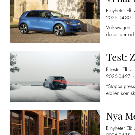
Bilnyheter
Elbil
2026-04-30
-
Volkswagen ID.
december och n
Test: Z
Biltester
Elbilar
2026-04-27
-
“Stoppa pressa
elbilen som sk
Nya Me
Bilnyheter
Elbil