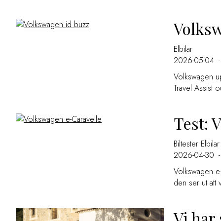
Volksw
Elbilar
2026-05-04
-
Volkswagen up
Travel Assist o
Test: 
Biltester
Elbilar
2026-04-30
-
Volkswagen e-Ca
den ser ut att
Vi har