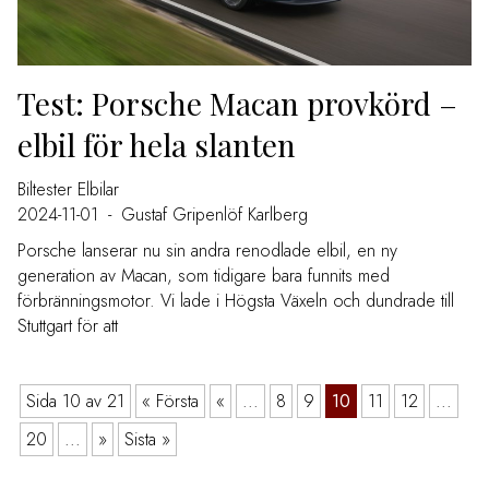
Test: Porsche Macan provkörd –
elbil för hela slanten
Biltester
Elbilar
2024-11-01
-
Gustaf Gripenlöf Karlberg
Porsche lanserar nu sin andra renodlade elbil, en ny
generation av Macan, som tidigare bara funnits med
förbränningsmotor. Vi lade i Högsta Växeln och dundrade till
Stuttgart för att
Sida 10 av 21
« Första
«
...
8
9
10
11
12
...
20
...
»
Sista »