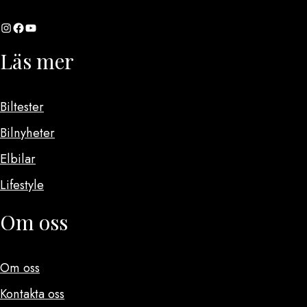
Instagram
Facebook
YouTube
Läs mer
Biltester
Bilnyheter
Elbilar
Lifestyle
Om oss
Om oss
Kontakta oss