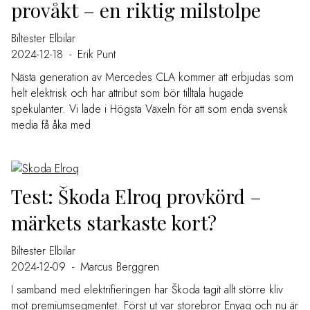
provåkt – en riktig milstolpe
Biltester
Elbilar
2024-12-18
-
Erik Punt
Nästa generation av Mercedes CLA kommer att erbjudas som
helt elektrisk och har attribut som bör tilltala hugade
spekulanter. Vi lade i Högsta Växeln för att som enda svensk
media få åka med
Test: Škoda Elroq provkörd –
märkets starkaste kort?
Biltester
Elbilar
2024-12-09
-
Marcus Berggren
I samband med elektrifieringen har Škoda tagit allt större kliv
mot premiumsegmentet. Först ut var storebror Enyaq och nu är