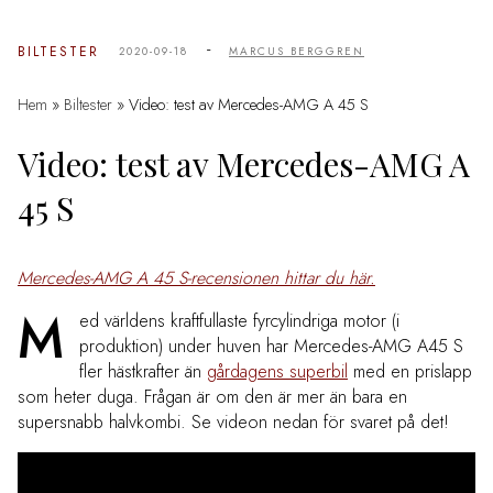
-
BILTESTER
2020-09-18
MARCUS BERGGREN
Hem
»
Biltester
»
Video: test av Mercedes-AMG A 45 S
Video: test av Mercedes-AMG A
45 S
Mercedes-AMG A 45 S-recensionen hittar du här.
M
ed världens kraftfullaste fyrcylindriga motor (i
produktion) under huven har Mercedes-AMG A45 S
fler hästkrafter än
gårdagens superbil
med en prislapp
som heter duga. Frågan är om den är mer än bara en
supersnabb halvkombi. Se videon nedan för svaret på det!