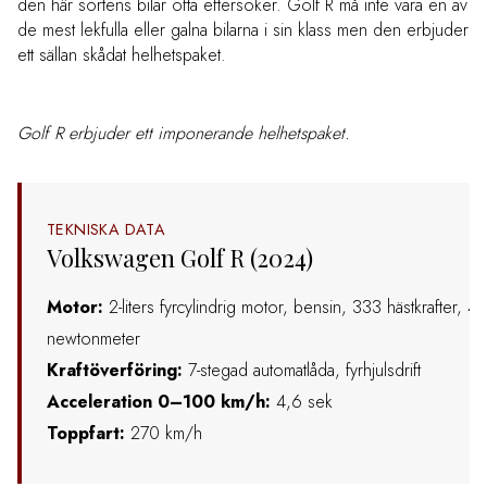
den här sortens bilar ofta eftersöker. Golf R må inte vara en av
de mest lekfulla eller galna bilarna i sin klass men den erbjuder
ett sällan skådat helhetspaket.
Golf R erbjuder ett imponerande helhetspaket.
TEKNISKA DATA
Volkswagen Golf R (2024)
Motor:
2-liters fyrcylindrig motor, bensin, 333 hästkrafter, 4
newtonmeter
Kraftöverföring:
7-stegad automatlåda, fyrhjulsdrift
Acceleration 0–100 km/h:
4,6 sek
Toppfart:
270 km/h