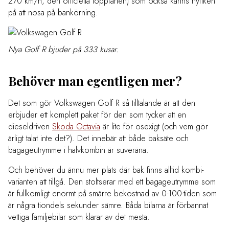
270 km/h, den officiella toppfarten) som också känns nyfiken
på att nosa på bankörning.
Nya Golf R bjuder på 333 kusar.
Behöver man egentligen mer?
Det som gör Volkswagen Golf R så tilltalande är att den
erbjuder ett komplett paket för den som tycker att en
dieseldriven
Skoda Octavia
är lite för osexigt (och vem gör
ärligt talat inte det?). Det innebär att både baksäte och
bagageutrymme i halvkombin är suveräna.
Och behöver du ännu mer plats där bak finns alltid kombi-
varianten att tillgå. Den stoltserar med ett bagageutrymme som
är fullkomligt enormt på smärre bekostnad av 0-100-tiden som
är några tiondels sekunder sämre. Båda bilarna är förbannat
vettiga familjebilar som klarar av det mesta.