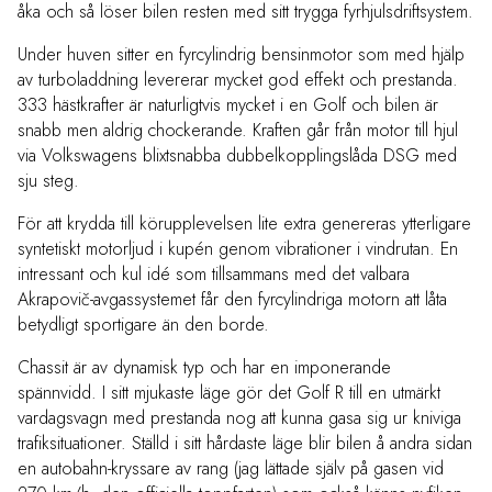
åka och så löser bilen resten med sitt trygga fyrhjulsdriftsystem.
Under huven sitter en fyrcylindrig bensinmotor som med hjälp
av turboladdning levererar mycket god effekt och prestanda.
333 hästkrafter är naturligtvis mycket i en Golf och bilen är
snabb men aldrig chockerande. Kraften går från motor till hjul
via Volkswagens blixtsnabba dubbelkopplingslåda DSG med
sju steg.
För att krydda till körupplevelsen lite extra genereras ytterligare
syntetiskt motorljud i kupén genom vibrationer i vindrutan. En
intressant och kul idé som tillsammans med det valbara
Akrapovič-avgassystemet får den fyrcylindriga motorn att låta
betydligt sportigare än den borde.
Chassit är av dynamisk typ och har en imponerande
spännvidd. I sitt mjukaste läge gör det Golf R till en utmärkt
vardagsvagn med prestanda nog att kunna gasa sig ur kniviga
trafiksituationer. Ställd i sitt hårdaste läge blir bilen å andra sidan
en autobahn-kryssare av rang (jag lättade själv på gasen vid