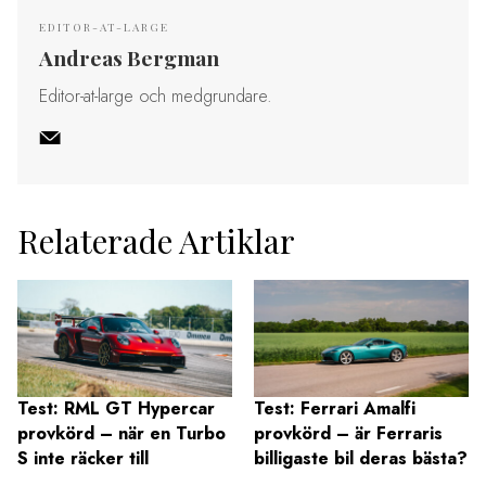
EDITOR-AT-LARGE
Andreas Bergman
Editor-at-large och medgrundare.
Relaterade Artiklar
Test: RML GT Hypercar
Test: Ferrari Amalfi
provkörd – när en Turbo
provkörd – är Ferraris
S inte räcker till
billigaste bil deras bästa?