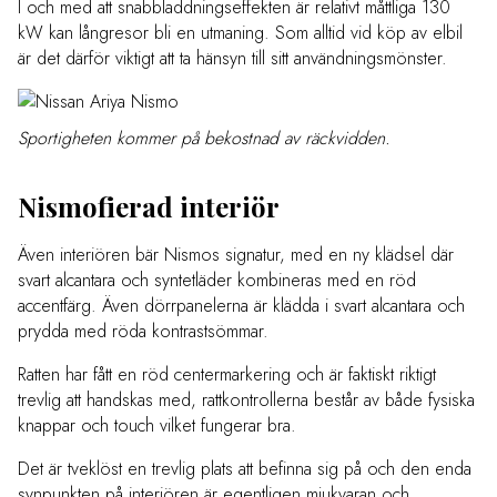
I och med att snabbladdningseffekten är relativt måttliga 130
kW kan långresor bli en utmaning. Som alltid vid köp av elbil
är det därför viktigt att ta hänsyn till sitt användningsmönster.
Sportigheten kommer på bekostnad av räckvidden.
Nismofierad interiör
Även interiören bär Nismos signatur, med en ny klädsel där
svart alcantara och syntetläder kombineras med en röd
accentfärg. Även dörrpanelerna är klädda i svart alcantara och
prydda med röda kontrastsömmar.
Ratten har fått en röd centermarkering och är faktiskt riktigt
trevlig att handskas med, rattkontrollerna består av både fysiska
knappar och touch vilket fungerar bra.
Det är tveklöst en trevlig plats att befinna sig på och den enda
synpunkten på interiören är egentligen mjukvaran och