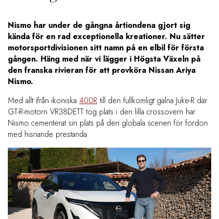
Nismo har under de gångna årtiondena gjort sig
kända för en rad exceptionella kreationer. Nu sätter
motorsportdivisionen sitt namn på en elbil för första
gången. Häng med när vi lägger i Högsta Växeln på
den franska rivieran för att provköra Nissan Ariya
Nismo.
Med allt ifrån ikoniska
400R
till den fullkomligt galna Juke-R där
GT-R-motorn VR38DETT tog plats i den lilla crossovern har
Nismo cementerat sin plats på den globala scenen för fordon
med hisnande prestanda.