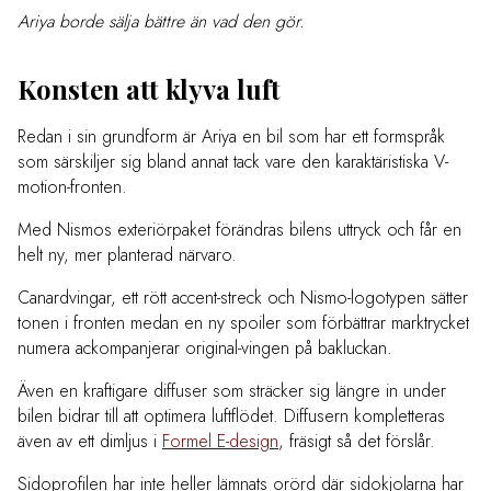
Ariya borde sälja bättre än vad den gör.
Konsten att klyva luft
Redan i sin grundform är Ariya en bil som har ett formspråk
som särskiljer sig bland annat tack vare den karaktäristiska V-
motion-fronten.
Med Nismos exteriörpaket förändras bilens uttryck och får en
helt ny, mer planterad närvaro.
Canardvingar, ett rött accent-streck och Nismo-logotypen sätter
tonen i fronten medan en ny spoiler som förbättrar marktrycket
numera ackompanjerar original-vingen på bakluckan.
Även en kraftigare diffuser som sträcker sig längre in under
bilen bidrar till att optimera luftflödet. Diffusern kompletteras
även av ett dimljus i
Formel E-design
, fräsigt så det förslår.
Sidoprofilen har inte heller lämnats orörd där sidokjolarna har