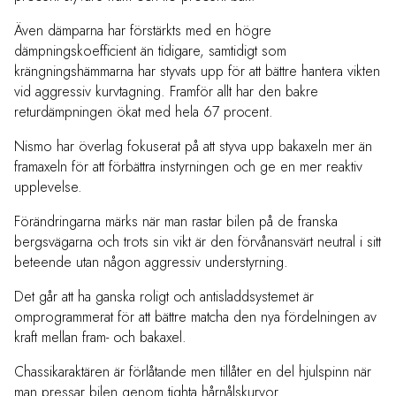
Även dämparna har förstärkts med en högre
dämpningskoefficient än tidigare, samtidigt som
krängningshämmarna har styvats upp för att bättre hantera vikten
vid aggressiv kurvtagning. Framför allt har den bakre
returdämpningen ökat med hela 67 procent.
Nismo har överlag fokuserat på att styva upp bakaxeln mer än
framaxeln för att förbättra instyrningen och ge en mer reaktiv
upplevelse.
Förändringarna märks när man rastar bilen på de franska
bergsvägarna och trots sin vikt är den förvånansvärt neutral i sitt
beteende utan någon aggressiv understyrning.
Det går att ha ganska roligt och antisladdsystemet är
omprogrammerat för att bättre matcha den nya fördelningen av
kraft mellan fram- och bakaxel.
Chassikaraktären är förlåtande men tillåter en del hjulspinn när
man pressar bilen genom tighta hårnålskurvor.