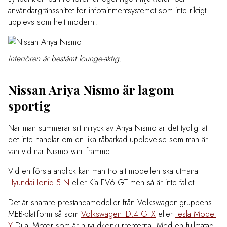
användargränssnittet för infotainmentsystemet som inte riktigt
upplevs som helt modernt.
Interiören är bestämt lounge-aktig.
Nissan Ariya Nismo är lagom
sportig
När man summerar sitt intryck av Ariya Nismo är det tydligt att
det inte handlar om en lika råbarkad upplevelse som man är
van vid när Nismo varit framme.
Vid en första anblick kan man tro att modellen ska utmana
Hyundai Ioniq 5 N
eller Kia EV6 GT men så är inte fallet.
Det är snarare prestandamodeller från Volkswagen-gruppens
MEB-plattform så som
Volkswagen ID.4 GTX
eller
Tesla Model
Y
Dual Motor som är huvudkonkurrenterna. Med en fullmatad