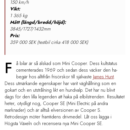
150 km/h
Vikt:
1 365 kg
Mått (längd/bredd/höjd):
3845/1727/1432mm
Pris:
359 000 SEK (testbil cirka 418 000 SEK)
F
å bilar är så älskad som Mini Cooper. Dess kultstatus
cementerades 1969 och sedan dess väcker den ha-
begär hos alltifrån frisörskor till självaste
James Hunt
.
Dess utmärkande egenskaper har varit väghållning som en
gokart och en utstrålning likt en hundvalp. Det har nu blivit
dags för den lilla legenden att haka på elbilstrenden. Resultatet
heter, otydligt nog, Cooper SE (Mini Electric på andra
marknader) och är alltså elversionen av Cooper S.
Retrodesign möter framtidens drivmedel. Låt oss lägga i
Högsta Växeln och recensera nya Mini Cooper SE.