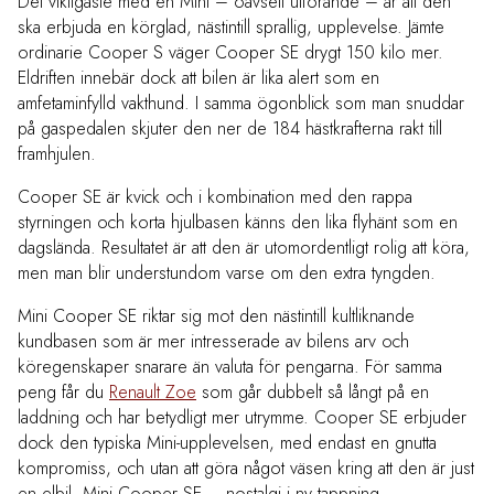
Det viktigaste med en Mini – oavsett utförande – är att den
ska erbjuda en körglad, nästintill sprallig, upplevelse. Jämte
ordinarie Cooper S väger Cooper SE drygt 150 kilo mer.
Eldriften innebär dock att bilen är lika alert som en
amfetaminfylld vakthund. I samma ögonblick som man snuddar
på gaspedalen skjuter den ner de 184 hästkrafterna rakt till
framhjulen.
Cooper SE är kvick och i kombination med den rappa
styrningen och korta hjulbasen känns den lika flyhänt som en
dagslända. Resultatet är att den är utomordentligt rolig att köra,
men man blir understundom varse om den extra tyngden.
Mini Cooper SE riktar sig mot den nästintill kultliknande
kundbasen som är mer intresserade av bilens arv och
köregenskaper snarare än valuta för pengarna. För samma
peng får du
Renault Zoe
som går dubbelt så långt på en
laddning och har betydligt mer utrymme. Cooper SE erbjuder
dock den typiska Mini-upplevelsen, med endast en gnutta
kompromiss, och utan att göra något väsen kring att den är just
en elbil. Mini Cooper SE – nostalgi i ny tappning.