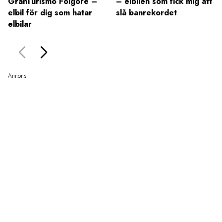
GranTurismo Folgore –
– elbilen som fick mig att
elbil för dig som hatar
slå banrekordet
elbilar
Annons