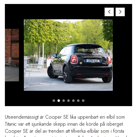
Utseendemässigt är Cooper SE lika uppenbart en elbil som
Titanic var ett sjunkande skepp innan de körde på isberget.
Cooper SE är del av trenden att tillverka elbilar som i första