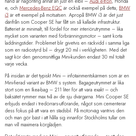
hand är någonting annat än just en elbil –
Audi e-tron
, Honda
e, och
Mercedes-Benz EQC
är också exempel på detta;
BMW
i3
är ett exempel på motsatsen. Apropå BMW i3 är det just
därifrån som Cooper SE har fått sin så kallade infrastruktur.
Batteriet är minimalt, till fördel för mer interiörutrymme – lika
mycket som varianten med förbränningsmotor – samt korta
laddningstider. Problemet blir givetvis en räckvidd i samma liga
som en radiostyrd bil – drygt 20 mil i verkligheten. Med det
sagt kör den genomsnittliga Mini-kunden endast 30 mil totalt
varje vecka.
På insidan är det typiskt Mini – infotainmentskärmen som är en
Mini-fierad variant av BMW:s system. Bagageutrymmet är lika
stort som en Ikea-bag – 211 liter för att vara exakt – och
baksätet rymmer max två av de sju dvärgarna. Mini Cooper SE
erbjuds endast i tredörrars-utförande, något som cementerar
dess fokus på att vara en stadsbil. På motorväg vantrivs den
och man gör bäst i att hålla sig innanför Stockholms tullar om
man vill maximera körglädjen.