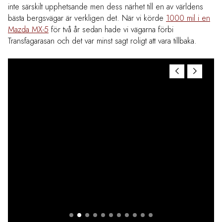
inte särskilt upphetsande men dess närhet till en av världens
bästa bergsvägar är verkligen det. När vi körde
1000 mil i en
Mazda MX-5
för två år sedan hade vi vägarna förbi
Transfagarasan och det var minst sagt roligt att vara tillbaka.