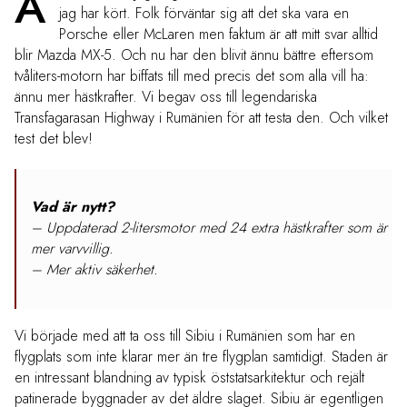
A
jag har kört. Folk förväntar sig att det ska vara en
Porsche eller McLaren men faktum är att mitt svar alltid
blir Mazda MX-5. Och nu har den blivit ännu bättre eftersom
tvåliters-motorn har biffats till med precis det som alla vill ha:
ännu mer hästkrafter. Vi begav oss till legendariska
Transfagarasan Highway i Rumänien för att testa den. Och vilket
test det blev!
Vad är nytt?
– Uppdaterad 2-litersmotor med 24 extra hästkrafter som är
mer varvvillig.
– Mer aktiv säkerhet.
Vi började med att ta oss till Sibiu i Rumänien som har en
flygplats som inte klarar mer än tre flygplan samtidigt. Staden är
en intressant blandning av typisk öststatsarkitektur och rejält
patinerade byggnader av det äldre slaget. Sibiu är egentligen