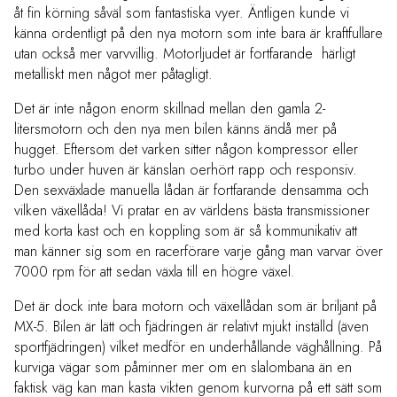
åt fin körning såväl som fantastiska vyer. Äntligen kunde vi
känna ordentligt på den nya motorn som inte bara är kraftfullare
utan också mer varvvillig. Motorljudet är fortfarande härligt
metalliskt men något mer påtagligt.
Det är inte någon enorm skillnad mellan den gamla 2-
litersmotorn och den nya men bilen känns ändå mer på
hugget. Eftersom det varken sitter någon kompressor eller
turbo under huven är känslan oerhört rapp och responsiv.
Den sexväxlade manuella lådan är fortfarande densamma och
vilken växellåda! Vi pratar en av världens bästa transmissioner
med korta kast och en koppling som är så kommunikativ att
man känner sig som en racerförare varje gång man varvar över
7000 rpm för att sedan växla till en högre växel.
Det är dock inte bara motorn och växellådan som är briljant på
MX-5. Bilen är lätt och fjädringen är relativt mjukt inställd (även
sportfjädringen) vilket medför en underhållande väghållning. På
kurviga vägar som påminner mer om en slalombana än en
faktisk väg kan man kasta vikten genom kurvorna på ett sätt som