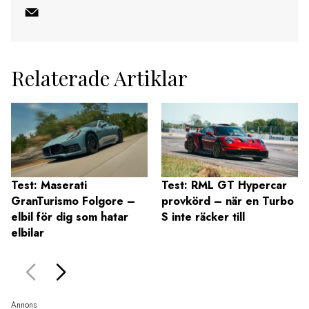
Relaterade Artiklar
Test: Maserati
Test: RML GT Hypercar
GranTurismo Folgore –
provkörd – när en Turbo
elbil för dig som hatar
S inte räcker till
elbilar
Annons