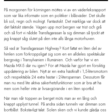
På morgonen för körningen möttes vi av en väderleksrapport
som var lika informativ som en politiker i blåsväder. Det skulle
bli sol, regn och molnigt. Fantastiskt. Det märkliga var dock att
det faktiskt stämde. Vägen upp mot bergen var trist och grå
och så fort vi nådde Transfagarasan la sig dimman så tjockt att
jag knappt såg slutet på den inte alls långa motorhuven.
Så vad är Transfagarasan Highway? Kort fattat en liten del av
himlen som förkroppsligat sig som en en alldeles spektakulär
bergsväg i Transylvanien i Rumänien. Och varför har vi en
Mazda MX-5 där nu igen? För att Mazda har gjort en försiktig
uppdatering av bilen. Nytt är en extra hästkraft i 1,5-litersmotorn
och respektabla 24 extra hästar i 2-literspannan. Dessutom får
man nu med lite aktiva säkerhetsfunktioner som är bra att ha
men som heller inte är livsavgörande i en liten sportbil.
När man når toppen av berget möts man av en lång och
knappt upplyst tunnel. På andra sidan tunneln var dimman som
bortblåst. Bokstavligt talat. Solen sken och vi kunde glädja oss