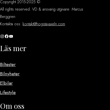
Copyright 2015-2025 ©.
All rights reserved. VD & ansvarig utgivare: Marcus
Berggren
Kontakta oss:
kontakt@hogstavaxeln.com
Instagram
Facebook
YouTube
Läs mer
Biltester
Bilnyheter
Elbilar
Lifestyle
Om oss