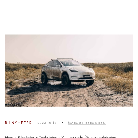
-
BILNYHETER
2023-10-13
MARCUS BERGGREN
Hem
»
Bilnyheter
»
Tesla Model Y – nu redo för terrängkörning