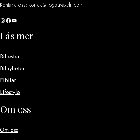
Kontakta oss:
kontakt@hogstavaxeln.com
Instagram
Facebook
YouTube
Läs mer
Biltester
Bilnyheter
Elbilar
Lifestyle
Om oss
Om oss