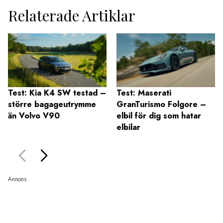
Relaterade Artiklar
Test: Kia K4 SW testad –
Test: Maserati
större bagageutrymme
GranTurismo Folgore –
än Volvo V90
elbil för dig som hatar
elbilar
Annons