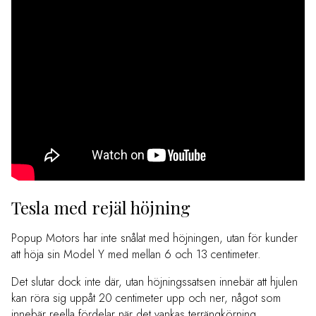
Tesla med rejäl höjning
Popup Motors har inte snålat med höjningen, utan för kunder
att höja sin Model Y med mellan 6 och 13 centimeter.
Det slutar dock inte där, utan höjningssatsen innebär att hjulen
kan röra sig uppåt 20 centimeter upp och ner, något som
innebär reella fördelar när det vankas terrängkörning.