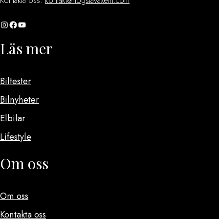
Kontakta oss:
kontakt@hogstavaxeln.com
Instagram
Facebook
YouTube
Läs mer
Biltester
Bilnyheter
Elbilar
Lifestyle
Om oss
Om oss
Kontakta oss