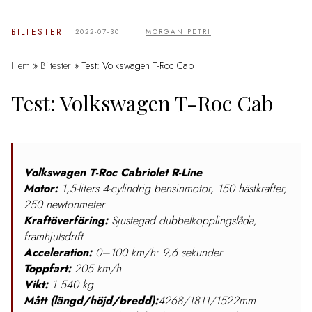
-
BILTESTER
2022-07-30
MORGAN PETRI
Hem
»
Biltester
»
Test: Volkswagen T-Roc Cab
Test: Volkswagen T-Roc Cab
Volkswagen T-Roc Cabriolet R-Line
Motor:
1,5-liters 4-cylindrig bensinmotor, 150 hästkrafter,
250 newtonmeter
Kraftöverföring:
Sjustegad dubbelkopplingslåda,
framhjulsdrift
Acceleration:
0–100 km/h: 9,6 sekunder
Toppfart:
205 km/h
Vikt:
1 540 kg
Mått (längd/höjd/bredd):
4268/1811/1522mm