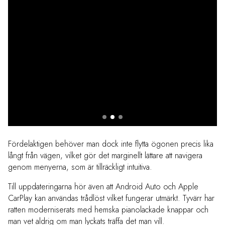
Fördelaktigen behöver man dock inte flytta ögonen precis lika
långt från vägen, vilket gör det marginellt lättare att navigera
genom menyerna, som är tillräckligt intuitiva.
Till uppdateringarna hör även att Android Auto och Apple
CarPlay kan användas trådlöst vilket fungerar utmärkt. Tyvärr har
ratten moderniserats med hemska pianolackade knappar och
man vet aldrig om man lyckats träffa det man vill.