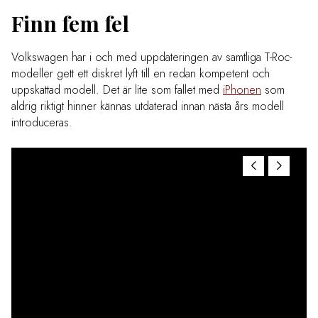
Finn fem fel
Volkswagen har i och med uppdateringen av samtliga T-Roc-
modeller gett ett diskret lyft till en redan kompetent och
uppskattad modell. Det är lite som fallet med
iPhonen
som
aldrig riktigt hinner kännas utdaterad innan nästa års modell
introduceras.