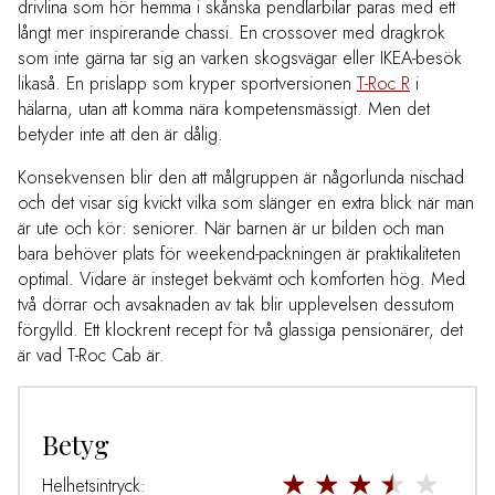
drivlina som hör hemma i skånska pendlarbilar paras med ett
långt mer inspirerande chassi. En crossover med dragkrok
som inte gärna tar sig an varken skogsvägar eller IKEA-besök
likaså. En prislapp som kryper sportversionen
T-Roc R
i
hälarna, utan att komma nära kompetensmässigt. Men det
betyder inte att den är dålig.
Konsekvensen blir den att målgruppen är någorlunda nischad
och det visar sig kvickt vilka som slänger en extra blick när man
är ute och kör: seniorer. När barnen är ur bilden och man
bara behöver plats för weekend-packningen är praktikaliteten
optimal. Vidare är insteget bekvämt och komforten hög. Med
två dörrar och avsaknaden av tak blir upplevelsen dessutom
förgylld. Ett klockrent recept för två glassiga pensionärer, det
är vad T-Roc Cab är.
Betyg
Helhetsintryck: