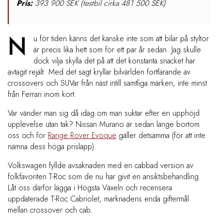
Pris:
393 900 SEK (testbil cirka 481 500 SEK)
N
u för tiden känns det kanske inte som att bilar på styltor
är precis lika hett som för ett par år sedan. Jag skulle
dock vilja skylla det på att det konstanta snacket har
avtagit rejält. Med det sagt kryllar bilvärlden fortfarande av
crossovers och SUVar från näst intill samtliga märken, inte minst
från Ferrari inom kort.
Var vänder man sig då idag om man suktar efter en upphöjd
upplevelse utan tak? Nissan Murano är sedan länge bortom
oss och för
Range Rover Evoque
gäller detsamma (för att inte
nämna dess höga prislapp).
Volkswagen fyllde avsaknaden med en cabbad version av
folkfavoriten T-Roc som de nu har givit en ansiktsbehandling.
Låt oss därför lägga i Högsta Växeln och recensera
uppdaterade T-Roc Cabriolet, marknadens enda giftermål
mellan crossover och cab.