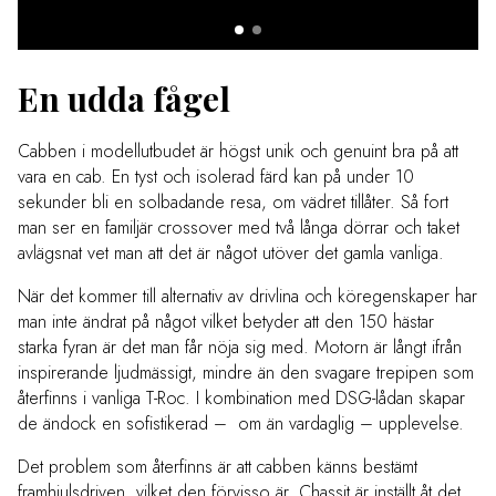
En udda fågel
Cabben i modellutbudet är högst unik och genuint bra på att
vara en cab. En tyst och isolerad färd kan på under 10
sekunder bli en solbadande resa, om vädret tillåter. Så fort
man ser en familjär crossover med två långa dörrar och taket
avlägsnat vet man att det är något utöver det gamla vanliga.
När det kommer till alternativ av drivlina och köregenskaper har
man inte ändrat på något vilket betyder att den 150 hästar
starka fyran är det man får nöja sig med. Motorn är långt ifrån
inspirerande ljudmässigt, mindre än den svagare trepipen som
återfinns i vanliga T-Roc. I kombination med DSG-lådan skapar
de ändock en sofistikerad – om än vardaglig – upplevelse.
Det problem som återfinns är att cabben känns bestämt
framhjulsdriven, vilket den förvisso är. Chassit är inställt åt det