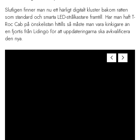
Slutligen finner man nu ett härligt digitalt kluster bakom ratten
som standard och smarta LED-strålkastare framtill. Har man haft T-
Roc Cab på önskelistan hittills så måste man vara kinkigare än
en fjortis från Lidingö för att uppdateringarna ska avkvalificera
den nya.