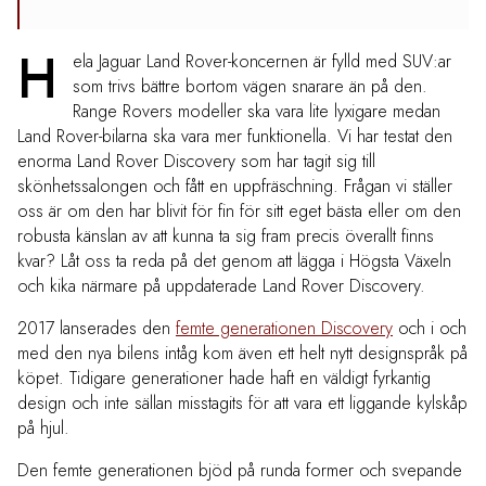
H
ela Jaguar Land Rover-koncernen är fylld med SUV:ar
som trivs bättre bortom vägen snarare än på den.
Range Rovers modeller ska vara lite lyxigare medan
Land Rover-bilarna ska vara mer funktionella. Vi har testat den
enorma Land Rover Discovery som har tagit sig till
skönhetssalongen och fått en uppfräschning. Frågan vi ställer
oss är om den har blivit för fin för sitt eget bästa eller om den
robusta känslan av att kunna ta sig fram precis överallt finns
kvar? Låt oss ta reda på det genom att lägga i Högsta Växeln
och kika närmare på uppdaterade Land Rover Discovery.
2017 lanserades den
femte generationen Discovery
och i och
med den nya bilens intåg kom även ett helt nytt designspråk på
köpet. Tidigare generationer hade haft en väldigt fyrkantig
design och inte sällan misstagits för att vara ett liggande kylskåp
på hjul.
Den femte generationen bjöd på runda former och svepande