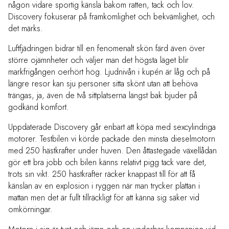
någon vidare sportig känsla bakom ratten, tack och lov.
Discovery fokuserar på framkomlighet och bekvämlighet, och
det märks.
Luftfjädringen bidrar till en fenomenalt skön färd även över
större ojämnheter och väljer man det högsta läget blir
markfrigången oerhört hög. Ljudnivån i kupén är låg och på
längre resor kan sju personer sitta skönt utan att behöva
trängas, ja, även de två sittplatserna längst bak bjuder på
godkänd komfort.
Uppdaterade Discovery går enbart att köpa med sexcylindriga
motorer. Testbilen vi körde packade den minsta dieselmotorn
med 250 hästkrafter under huven. Den åttastegade växellådan
gör ett bra jobb och bilen känns relativt pigg tack vare det,
trots sin vikt. 250 hästkrafter räcker knappast till för att få
känslan av en explosion i ryggen när man trycker plattan i
mattan men det är fullt tillräckligt för att känna sig säker vid
omkörningar.