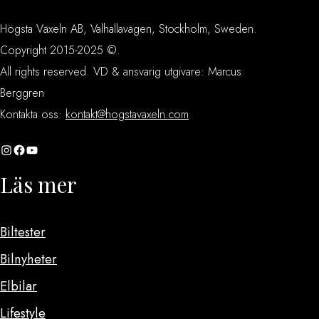
Högsta Växeln AB, Valhallavägen, Stockholm, Sweden.
Copyright 2015-2025 ©.
All rights reserved. VD & ansvarig utgivare: Marcus
Berggren
Kontakta oss:
kontakt@hogstavaxeln.com
Instagram
Facebook
YouTube
Läs mer
Biltester
Bilnyheter
Elbilar
Lifestyle