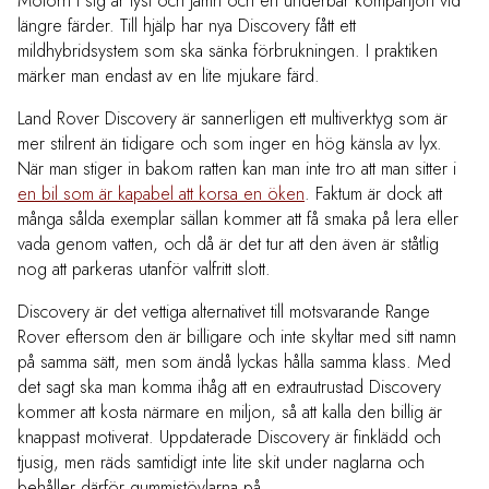
Motorn i sig är tyst och jämn och en underbar kompanjon vid
längre färder. Till hjälp har nya Discovery fått ett
mildhybridsystem som ska sänka förbrukningen. I praktiken
märker man endast av en lite mjukare färd.
Land Rover Discovery är sannerligen ett multiverktyg som är
mer stilrent än tidigare och som inger en hög känsla av lyx.
När man stiger in bakom ratten kan man inte tro att man sitter i
en bil som är kapabel att korsa en öken
. Faktum är dock att
många sålda exemplar sällan kommer att få smaka på lera eller
vada genom vatten, och då är det tur att den även är ståtlig
nog att parkeras utanför valfritt slott.
Discovery är det vettiga alternativet till motsvarande Range
Rover eftersom den är billigare och inte skyltar med sitt namn
på samma sätt, men som ändå lyckas hålla samma klass. Med
det sagt ska man komma ihåg att en extrautrustad Discovery
kommer att kosta närmare en miljon, så att kalla den billig är
knappast motiverat. Uppdaterade Discovery är finklädd och
tjusig, men räds samtidigt inte lite skit under naglarna och
behåller därför gummistövlarna på.