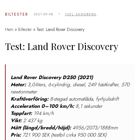
-
BILTESTER
2021-09-08
JOEL SANDBERG
Hem
»
Biltester
»
Test: Land Rover Discovery
Test: Land Rover Discovery
Land Rover Discovery D250 (2021)
Motor:
3,0-liters, 6-cylindrig, diesel, 249 hästkrafter, 570
newtonmeter
Kraftöverföring:
8-stegad automatlåda, fyrhjulsdrift
Acceleration
0–100 km/h:
8,1 sekunder
Toppfart:
194 km/h
Vikt:
2 437 kg
Mått (längd/bredd/höjd):
4956/2073/1888mm
Pris:
721 900 SEK (testbil cirka 950 000 SEK)