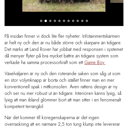
På insidan finner vi dock lite fler nyheter. Infotainmentskärmen
är helt ny och den är nu både större och skarpare än tidigare.
Det märks att Land Rover har jobbat med responsen i systemet
då menyer flyter på bra mycket bättre än tidigare system som
verkade ha samma processorkraft som ett
Game Boy.
Växelväljaren är ny och den roterande saken som såg ut som
en stor volymknapp är borta och istället finner man en mer
konventionell spak i mittkonsolen. Även rattens design är ny
och ser nu mer robust ut än tidigare. Interiören känns lyxig, så
lyxig att man ibland glömmer bort att man sitter i en fenomenalt
kompetent terrängbil.
När det kommer till köregenskaperna är det ingen
överraskning att en närmare 2,5 ton tung klump inte levererar