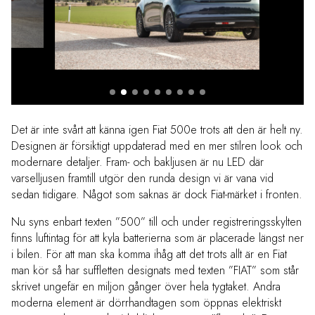
Det är inte svårt att känna igen Fiat 500e trots att den är helt ny.
Designen är försiktigt uppdaterad med en mer stilren look och
modernare detaljer. Fram- och bakljusen är nu LED där
varselljusen framtill utgör den runda design vi är vana vid
sedan tidigare. Något som saknas är dock Fiat-märket i fronten.
Nu syns enbart texten ”500” till och under registreringsskylten
finns luftintag för att kyla batterierna som är placerade längst ner
i bilen. För att man ska komma ihåg att det trots allt är en Fiat
man kör så har suffletten designats med texten ”FIAT” som står
skrivet ungefär en miljon gånger över hela tygtaket. Andra
moderna element är dörrhandtagen som öppnas elektriskt