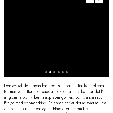
Den avskalade insidan har dock sina brister. Ratt-kontrollerna
för musiken sitter som paddlar bakom ratten vilket gör det lätt
att glömma bort vilken knapp som gör vad och blanda ihop
låtbyte med volymändring. En annan sak är det är svårt att veta
om bilen faktiskt är påslagen. Elmotorer är som bekant helt