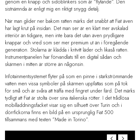
genom en knapp och sidoblinkers som är ”flytande”. Den
sistnämnda är enligt mig en riktigt snygg detalj.
När man glider ner bakom ratten märks det snabbt att Fiat även
har lagt krut på insidan. Det man ser är en klart mer avskalad
interiör än tidigare, men inte bara det utan även prydligare
knappar och vred som ser mer premium ut än i föregående
generation. Stolarna är klädda i kritvitt läder och likaså ratten.
Instrumentpanelen har förvandlats till en digital sådan och
skärmen i mitten är större än någonsin.
Infotainmentsystemet flyter på som en pinne i starkströmmande
vatten men vissa symboler på skärmen uppfattas som på tok
för små och är svåra att träffa med fingret under färd. Det märks
tydligt att Fiat är stolta över sina italienska rötter. I det trådlösa
mobilladdningsfacket visar sig en silhuett över Turin och i
dörrfickorna finns en bild på en ursprunglig Fiat 500
tillsammans med texten ”Made in Torino”.