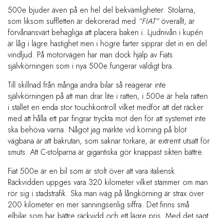
500e bjuder även på en hel del bekvämligheter. Stolarna,
som liksom suffletten är dekorerad med
”FIAT”
överallt, är
förvånansvärt behagliga att placera baken i. Ljudnivån i kupén
är låg i lägre hastighet men i högre farter sipprar det in en del
vindljud. På motorvägen har man dock hjälp av Fiats
självkörningen som i nya 500e fungerar väldigt bra.
Till skillnad från många andra bilar så reagerar inte
självkörningen på att man drar lite i ratten, i 500e är hela ratten
i stället en enda stor touchkontroll vilket medför att det räcker
med att hålla ett par fingrar tryckta mot den för att systemet inte
ska behöva varna. Något jag märkte vid körning på blöt
vägbana är att bakrutan, som saknar torkare, är extremt utsatt för
smuts. Att C-stolparna är gigantiska gör knappast sikten bättre.
Fiat 500e är en bil som är stolt över att vara italiensk.
Räckvidden uppges vara 320 kilometer vilket stämmer om man
rör sig i stadstrafik. Ska man iväg på långkörning är strax över
200 kilometer en mer sanningsenlig siffra. Det finns små
elbilar som har bättre räckvidd och ett lägre pris. Med det sagt