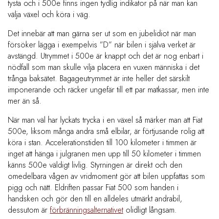
tysta och i 500e finns ingen tydlig indikator på när man kan
välja växel och köra i väg.
Det innebär att man gärna ser ut som en jubelidiot när man
försöker lägga i exempelvis ”D” när bilen i själva verket är
avstängd. Utrymmet i 500e är knappt och det är nog enbart i
nödfall som man skulle vilja placera en vuxen människa i det
trånga baksätet. Bagageutrymmet är inte heller det särskilt
imponerande och räcker ungefär till ett par matkassar, men inte
mer än så.
När man väl har lyckats trycka i en växel så märker man att Fiat
500e, liksom många andra små elbilar, är förtjusande rolig att
köra i stan. Accelerationstiden till 100 kilometer i timmen är
inget att hänga i julgranen men upp till 50 kilometer i timmen
känns 500e väldigt livlig. Styrningen är direkt och den
omedelbara vågen av vridmoment gör att bilen uppfattas som
pigg och nätt. Eldriften passar Fiat 500 som handen i
handsken och gör den till en alldeles utmärkt andrabil,
dessutom är
förbränningsalternativet
olidligt långsam.