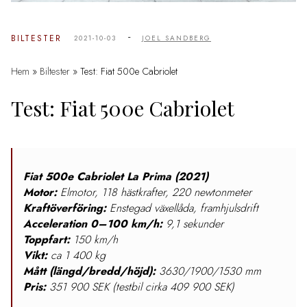
-
BILTESTER
2021-10-03
JOEL SANDBERG
Hem
»
Biltester
»
Test: Fiat 500e Cabriolet
Test: Fiat 500e Cabriolet
Fiat 500e Cabriolet La Prima (2021)
Motor:
Elmotor, 118 hästkrafter, 220 newtonmeter
Kraftöverföring:
Enstegad växellåda, framhjulsdrift
Acceleration
0–100 km/h:
9,1 sekunder
Toppfart:
150 km/h
Vikt:
ca 1 400 kg
Mått (längd/bredd/höjd):
3630/1900/1530 mm
Pris:
351 900 SEK (testbil cirka 409 900 SEK)