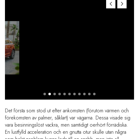
Det första som stod ut efter ankomsten (förutom värmen och
förekomsten av palmer, såklart) var vägarna. Dessa visade sig
vara besinningslöst vackra, men samtidigt oerhört förrädiska.
En lustfylld acceleration och en gnutta otur skulle utan några