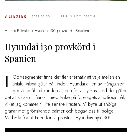
-
BILTESTER
2017-01-20
LINUS ADOLFSSON
Hem
»
Biltester
»
Hyundai i30 provkörd i Spanien
Hyundai i30 provkörd i
Spanien
I
Golf-segmentet finns det fler alternativ att välja mellan än
antalet vilsna själar på Tinder. Hyundai är en av många som
gör anspråk på kunderna, och för att lyckas med det gäller
det att sticka ut. Särskilt med tanke på företagets ambitiösa mål,
vilket jag kommer till lite senare i texten. Vi bytte ut snöiga
granar mot grönskande palmer och begav oss till soliga
Marbella för att ta en första provtur i Hyundais nya i30!