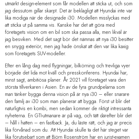
utmärkt design-element som får modellen att sticka ut, och som
jag dessutom gillar skarpt. Det är beklagligt att Hyundai inte var
lika modiga när de designade i30. Modellen misslyckas med
att sticka ut på samma vis. Kanske har det att göra med
företagets vision om en bil som ska passa alla, men likväl är
jag besviken. Med det sagt bör det nämnas att nya i30 besitter
en snygg exteriör, men jag hade önskat att den var lika kaxig
som företagets SUV-modeller.
Efter en lång dag med flygningar, bilkörning och trevliga vyer
började det lida mot kväll och presskonferens. Hyundai har,
minst sagt, ambitiösa planer. År 2021 vill företaget vara den
största tillverkaren i Asien. En av de fyra grundpelarna som
man tänker bygga denna vision på är nya i30 – eller snarare
den familj av i30 som man planerar att bygga. Först ut blir det
naturligtvis en kombi, men sedan kommer de riktigt intressanta
nyheterna. En GTI-utmanare är på väg, och tätt därefter blir det
– håll i hatten – en fastback. Ja, du läste rätt, och jag är precis
lika förvånad som du. Att Hyundai skulle ta det här steget var
lika förutsebart som att Björn Rosenström har en jurist-examen