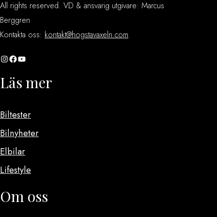
All rights reserved. VD & ansvarig utgivare: Marcus
Berggren
Kontakta oss:
kontakt@hogstavaxeln.com
Instagram
Facebook
YouTube
Läs mer
Biltester
Bilnyheter
Elbilar
Lifestyle
Om oss