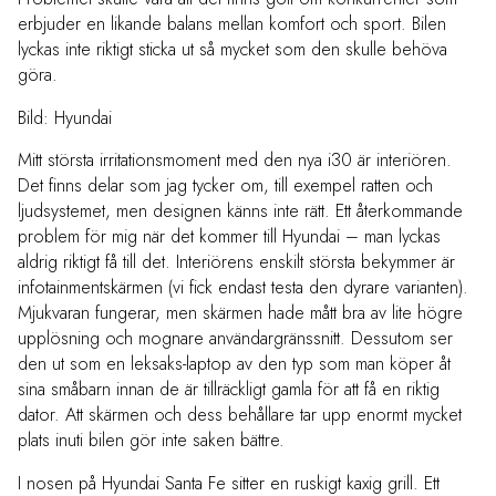
erbjuder en likande balans mellan komfort och sport. Bilen
lyckas inte riktigt sticka ut så mycket som den skulle behöva
göra.
Bild: Hyundai
Mitt största irritationsmoment med den nya i30 är interiören.
Det finns delar som jag tycker om, till exempel ratten och
ljudsystemet, men designen känns inte rätt. Ett återkommande
problem för mig när det kommer till Hyundai – man lyckas
aldrig riktigt få till det. Interiörens enskilt största bekymmer är
infotainmentskärmen (vi fick endast testa den dyrare varianten).
Mjukvaran fungerar, men skärmen hade mått bra av lite högre
upplösning och mognare användargränssnitt. Dessutom ser
den ut som en leksaks-laptop av den typ som man köper åt
sina småbarn innan de är tillräckligt gamla för att få en riktig
dator. Att skärmen och dess behållare tar upp enormt mycket
plats inuti bilen gör inte saken bättre.
I nosen på Hyundai Santa Fe sitter en ruskigt kaxig grill. Ett