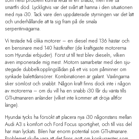
som helst problem kunna leda till en snabb, men inte så
smärtfri död. Lyckligtvis var det svårt att hamna i den situationen
med nya i30. Tack vare den uppdaterade styrningen var det lätt
och underhållande att ta sig fram på de smala
serpentinvägarna.
Vi testade två olika motorer – en diesel med 136 hästar och
en bensinare med 140 hästkrafter (de kraftigaste motorerna
som Hyundai erbjuder). Först ut till test blev dieseln, vilken
även imponerade mig mest. Motorn samarbetar med den sju-
stegade dubbelkopplingslådan på ett vis som påminner om
synkade balettdansörer. Kombinationen är galant. Växlingarna
sker sömlöst och snabbt. Någon kraft finns dock inte i någon
av motorerna – om du vill ha en snabb i30 får du vänta tills
GTI-utmanaren anländer (vilket inte kommer att dröja alltför
länge).
Hyundai tycks ha försökt att placera nya i30 någonstans mellan
Audi A3:s komfort och Ford Focus sportighet, och till viss del
har man lyckats. Bilen har enorm potential som GTI-utmanare.
Problemet skulle vara att det finns gott om konkurrenter som