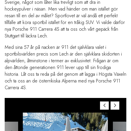
Sverige, något som låter lika trevligt som att dra in
hockeypulver i näsan. Men vad händer om man istället gör
resan till en del av målet? Sportlovet är väl ändå ett perfekt
tillfälle att köra sportbil istället för en tråkig SUV. Vi valde därför
nya Porsche 911 Carrera 4S att ta oss och vårt gepäck från
Stuttgart till läckra Lech.
Med sina 57 år på nacken är 911 det självklara valet i
sportbilsvärlden precis som Lech är den självklara skidorten i
alpvärlden, åtminstone i termer av exklusivitet. Frågan är om
den åttonde generationen 911 lever upp till sin frodiga
historia. Låt oss ta reda på det genom att lägga i Högsta Växeln
och ta oss an de österrikiska Alperna med nya Porsche 911
Carrera 4S.