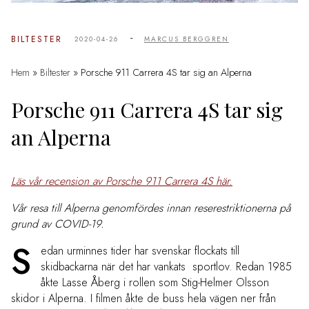
-
BILTESTER
2020-04-26
MARCUS BERGGREN
Hem
»
Biltester
»
Porsche 911 Carrera 4S tar sig an Alperna
Porsche 911 Carrera 4S tar sig
an Alperna
Läs vår recension av Porsche 911 Carrera 4S här.
Vår resa till Alperna genomfördes innan reserestriktionerna på
grund av COVID-19.
S
edan urminnes tider har svenskar flockats till
skidbackarna när det har vankats sportlov. Redan 1985
åkte Lasse Åberg i rollen som Stig-Helmer Olsson
skidor i Alperna. I filmen åkte de buss hela vägen ner
från