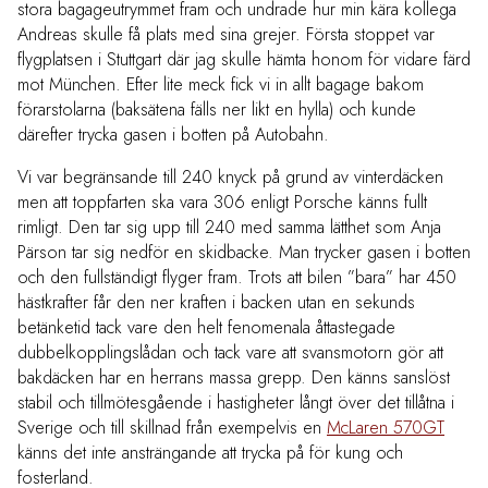
stora bagageutrymmet fram och undrade hur min kära kollega
Andreas skulle få plats med sina grejer. Första stoppet var
flygplatsen i Stuttgart där jag skulle hämta honom för vidare färd
mot München. Efter lite meck fick vi in allt bagage bakom
förarstolarna (baksätena fälls ner likt en hylla) och kunde
därefter trycka gasen i botten på Autobahn.
Vi var begränsande till 240 knyck på grund av vinterdäcken
men att toppfarten ska vara 306 enligt Porsche känns fullt
rimligt. Den tar sig upp till 240 med samma lätthet som Anja
Pärson tar sig nedför en skidbacke. Man trycker gasen i botten
och den fullständigt flyger fram. Trots att bilen ”bara” har 450
hästkrafter får den ner kraften i backen utan en sekunds
betänketid tack vare den helt fenomenala åttastegade
dubbelkopplingslådan och tack vare att svansmotorn gör att
bakdäcken har en herrans massa grepp. Den känns sanslöst
stabil och tillmötesgående i hastigheter långt över det tillåtna i
Sverige och till skillnad från exempelvis en
McLaren 570GT
känns det inte ansträngande att trycka på för kung och
fosterland.