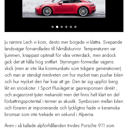
Ju närmre Lech vi kom, desto mer började vi klättra. Svepande
landsvägar förvandlades till hårnålskurvor. Temperaturen var
ljummen, knappast optimalt för våra vinterdäck, men ändock
gick det att hålla hög snittfart. Styrningen förmedlar vägens
skick (men är inte lika kommunikativ som tidigare generationer)
och man är ständigt medveten om hur mycket man pushar bilen
och hur mycket den har kvar att ge. Den tar sig uppför berg
likt en snöskoter. I Sport Plus-läget är gasresponsen direkt ,
och avgasröret tjuter mekaniskt men det finns helt klart en del
förbättringspotential i termer av akustik. Symbiosen mellan bilen
och föraren är imponerande och lyckligtvis hade vi keramiska
bromsar som inte tvekade en sekund i Alperna.
Även i så kallade alpförhållanden trivdes Porsche 911 som