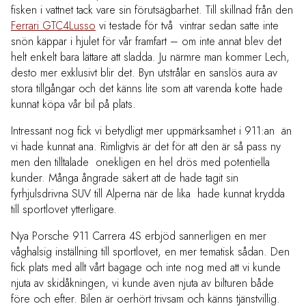
fisken i vattnet tack vare sin förutsägbarhet. Till skillnad från den
Ferrari GTC4Lusso
vi testade för två vintrar sedan satte inte
snön käppar i hjulet för vår framfart – om inte annat blev det
helt enkelt bara lättare att sladda. Ju närmre man kommer Lech,
desto mer exklusivt blir det. Byn utstrålar en sanslös aura av
stora tillgångar och det känns lite som att varenda kotte hade
kunnat köpa vår bil på plats.
Intressant nog fick vi betydligt mer uppmärksamhet i 911:an än
vi hade kunnat ana. Rimligtvis är det för att den är så pass ny
men den tilltalade onekligen en hel drös med potentiella
kunder. Många ångrade säkert att de hade tagit sin
fyrhjulsdrivna SUV till Alperna när de lika hade kunnat krydda
till sportlovet ytterligare.
Nya Porsche 911 Carrera 4S erbjöd sannerligen en mer
våghalsig inställning till sportlovet, en mer tematisk sådan. Den
fick plats med allt vårt bagage och inte nog med att vi kunde
njuta av skidåkningen, vi kunde även njuta av bilturen både
före och efter. Bilen är oerhört trivsam och känns tjänstvillig.