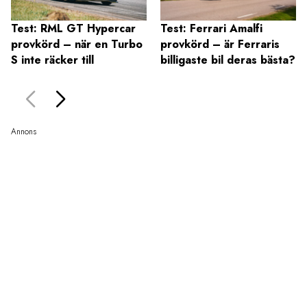
Test: RML GT Hypercar
Test: Ferrari Amalfi
provkörd – när en Turbo
provkörd – är Ferraris
S inte räcker till
billigaste bil deras bästa?
Annons