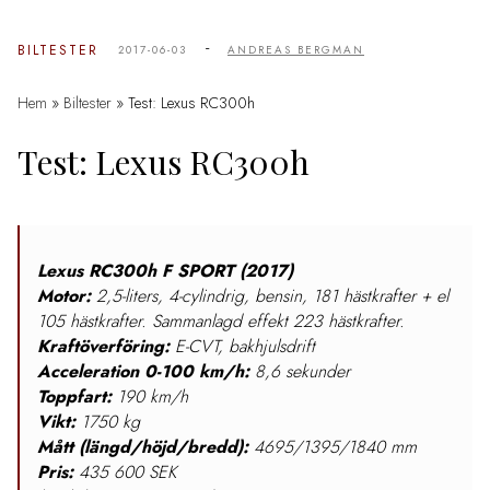
-
BILTESTER
2017-06-03
ANDREAS BERGMAN
Hem
»
Biltester
»
Test: Lexus RC300h
Test: Lexus RC300h
Lexus RC300h F SPORT (2017)
Motor:
2,5-liters, 4-cylindrig, bensin, 181 hästkrafter + el
105 hästkrafter. Sammanlagd effekt 223 hästkrafter.
Kraftöverföring:
E-CVT, bakhjulsdrift
Acceleration 0-100 km/h:
8,6 sekunder
Toppfart:
190 km/h
Vikt:
1750 kg
Mått (längd/höjd/bredd):
4695/1395/1840 mm
Pris:
435 600 SEK