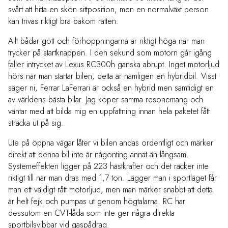
svårt att hitta en skön sittposition, men en normalväxt person
kan trivas riktigt bra bakom ratten.
Allt bådar gott och förhoppningarna är riktigt höga när man
trycker på startknappen. I den sekund som motorn går igång
faller intrycket av Lexus RC300h ganska abrupt. Inget motorljud
hörs när man startar bilen, detta är nämligen en hybridbil. Visst
säger ni, Ferrar LaFerrari är också en hybrid men samtidigt en
av världens bästa bilar. Jag köper samma resonemang och
väntar med att bilda mig en uppfattning innan hela paketet fått
sträcka ut på sig.
Ute på öppna vägar låter vi bilen andas ordentligt och märker
direkt att denna bil inte är någonting annat än långsam.
Systemeffekten ligger på 223 hästkrafter och det räcker inte
riktigt till när man dras med 1,7 ton. Lägger man i sportläget får
man ett väldigt rått motorljud, men man märker snabbt att detta
är helt fejk och pumpas ut genom högtalarna. RC har
dessutom en CVT-låda som inte ger några direkta
sportbilsvibbar vid gaspådrag.