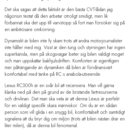
Det ska sägas att detta faktiskt är den bästa CVT-lådan jag
någonsin testat då den arbetar otroligt smidigt, men lik
förbannat ska det upp till varvstopp så fort man försöker sig på
en ambitiösare omkörning.
Dynamiskt är bilen inte fy skam trots att andra motorjournalister
inte håller med mig. Visst är den tung och styrningen har ingen
superkänsla, men på skogsvägar beter sig bilen väldigt moget
och man uppskattar bakhjulsdriften. Komforten är egentligen
mer påträngande än dynamiken då bilen är förvånansvärt
komfortabel med tanke på RC:s anabola-utseende.
Lexus RC300h är en svår bil att recensera. Man vill gärna
klanka ned på den på grund av de bristande fartresurserna
och drivlinan. Det man ska veta är att denna Lexus är perfekt
för en väldigt specifik skara människor. Om du är en sådan
person som vill glida i en snygg bil, komfortabelt och samtidigt
signalera att du bryr dig om miljön (trots att bilen nästan drar en
liter milen), då är denna bil fenomenal.