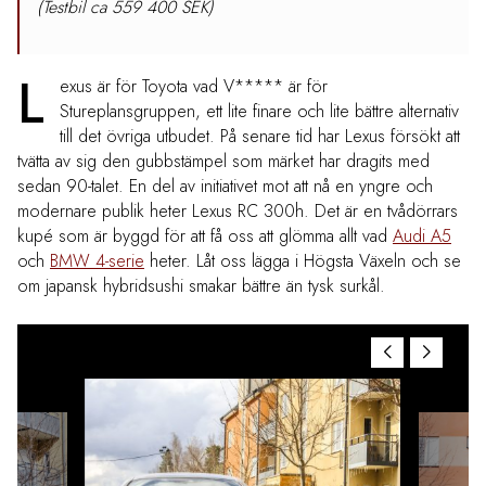
(Testbil ca 559 400 SEK)
L
exus är för Toyota vad V***** är för
Stureplansgruppen, ett lite finare och lite bättre alternativ
till det övriga utbudet. På senare tid har Lexus försökt att
tvätta av sig den gubbstämpel som märket har dragits med
sedan 90-talet. En del av initiativet mot att nå en yngre och
modernare publik heter Lexus RC 300h. Det är en tvådörrars
kupé som är byggd för att få oss att glömma allt vad
Audi A5
och
BMW 4-serie
heter. Låt oss lägga i Högsta Växeln och se
om japansk hybridsushi smakar bättre än tysk surkål.