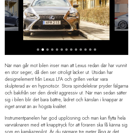
När man går mot bilen inser man att Lexus redan där har vunnit
en stor seger, då den ser otroligt läcker ut. Utsidan har
designelement från Lexus LFA och grillen verkar vara
skulpterad av en hypnotisör. Stora spindelekrar pryder fälgarna
och bakifrån ser den direkt aggressiv ut. När man sedan sätter
sig i bilen blir det bara bättre, lädret och känslan i knappar är
inget annat än av högsta kvalitet.
Instrumentpanelen har god upplösning och man kan flytta hela
varvräknaren med ett knapptryck för att föraren ska få känna sig
som en kamikazepilot. Är du närmare tre meter lång är det