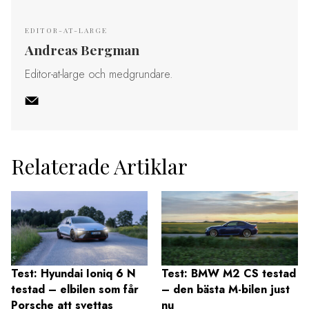
EDITOR-AT-LARGE
Andreas Bergman
Editor-at-large och medgrundare.
Relaterade Artiklar
Test: Hyundai Ioniq 6 N
Test: BMW M2 CS testad
testad – elbilen som får
– den bästa M-bilen just
Porsche att svettas
nu