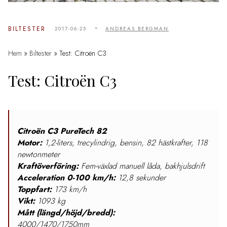
-
BILTESTER
2017-06-25
ANDREAS BERGMAN
Hem
»
Biltester
»
Test: Citroën C3
Test: Citroën C3
Citroën C3 PureTech 82
Motor:
1,2-liters, trecylindrig, bensin, 82 hästkrafter, 118
newtonmeter
Kraftöverföring:
Fem-växlad manuell låda, bakhjulsdrift
Acceleration 0-100 km/h:
12,8 sekunder
Toppfart:
173 km/h
Vikt:
1093 kg
Mått (längd/höjd/bredd):
4000/1470/1750mm