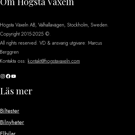
Om Högsta Växeln
Högsta Växeln AB, Valhallavägen, Stockholm, Sweden.
Copyright 2015-2025 ©.
All rights reserved. VD & ansvarig utgivare: Marcus
Berggren
Kontakta oss:
kontakt@hogstavaxeln.com
Instagram
Facebook
YouTube
Läs mer
Biltester
Bilnyheter
Elbilar