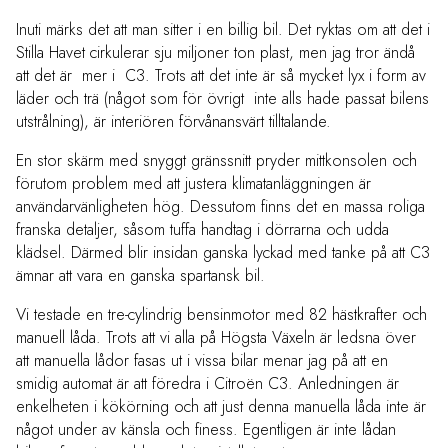
Inuti märks det att man sitter i en billig bil. Det ryktas om att det i
Stilla Havet cirkulerar sju miljoner ton plast, men jag tror ändå
att det är mer i C3. Trots att det inte är så mycket lyx i form av
läder och trä (något som för övrigt inte alls hade passat bilens
utstrålning), är interiören förvånansvärt tilltalande.
En stor skärm med snyggt gränssnitt pryder mittkonsolen och
förutom problem med att justera klimatanläggningen är
användarvänligheten hög. Dessutom finns det en massa roliga
franska detaljer, såsom tuffa handtag i dörrarna och udda
klädsel. Därmed blir insidan ganska lyckad med tanke på att C3
ämnar att vara en ganska spartansk bil.
Vi testade en tre-cylindrig bensinmotor med 82 hästkrafter och
manuell låda. Trots att vi alla på Högsta Växeln är ledsna över
att manuella lådor fasas ut i vissa bilar menar jag på att en
smidig automat är att föredra i Citroën C3. Anledningen är
enkelheten i kökörning och att just denna manuella låda inte är
något under av känsla och finess. Egentligen är inte lådan