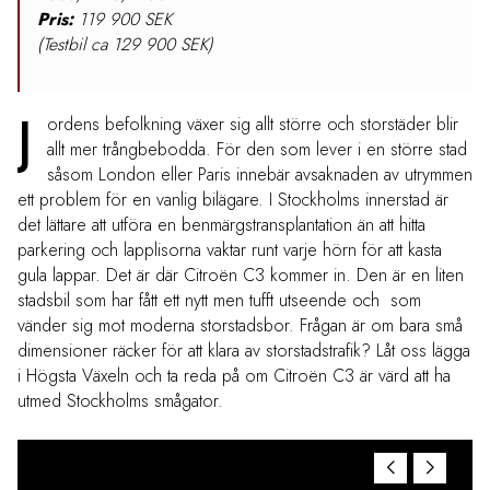
Pris:
119 900 SEK
(Testbil ca 129 900 SEK)
J
ordens befolkning växer sig allt större och storstäder blir
allt mer trångbebodda. För den som lever i en större stad
såsom London eller Paris innebär avsaknaden av utrymmen
ett problem för en vanlig bilägare. I Stockholms innerstad är
det lättare att utföra en benmärgstransplantation än att hitta
parkering och lapplisorna vaktar runt varje hörn för att kasta
gula lappar. Det är där Citroën C3 kommer in. Den är en liten
stadsbil som har fått ett nytt men tufft utseende och som
vänder sig mot moderna storstadsbor. Frågan är om bara små
dimensioner räcker för att klara av storstadstrafik? Låt oss lägga
i Högsta Växeln och ta reda på om Citroën C3 är värd att ha
utmed Stockholms smågator.