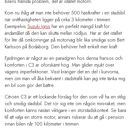
bilens främsta problem, det är istället motorn.
Kom nu ihåg att man inte behöver 500 hästkrafter i en stadsbil
när snitthastigheten ligger på cirka 3 kilometer i timmen.
Exempelvis
Suzuki Ignis
har en perfekt mängd kraft för
ändamålet då den kan skutta mellan rödljus. Här är det istället
för lite då omkörningar på motorväg blir lika smidiga som Bert
Karlsson på Bodaborg. Den behöver helt enkelt mer kraft.
Fjädringen är något av en paradgren hos denna fransos och
komforten i C3 är oförskämt hög. Man glider mjukt över
vägens imperfektioner. Visst kränger det en del i kurvorna,
men om man vill åka bekvämt i stadstrafik kan jag inte tänka mig
en bil som gör det bättre.
Citroën C3 är ett lockande förslag för den som vill ha en stilig
och smidig stadsbil. Det rör sig inte om någon mini-raket, men
komforten känns nästan viktigare i en storstadskontext. Se bara
till att välja en större motor, annars riskerar du att gå i pension
innan bilen når 100 kilometer i timmen.